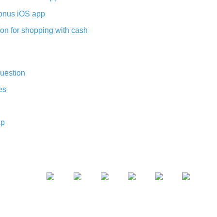
nus iOS app
on for shopping with cash
uestion
es
ap