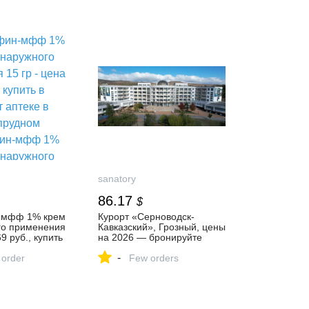
sanatory
86.17
$
-мфф 1% крем
Курорт «Серноводск-
го применения
Кавказский», Грозный, цены
69 руб., купить
на 2026 — бронируйте
птеке в
номера от 2 500 ₽ за сутки
-
м
 order
онлайн
Few orders
-мфф 1% крем
го применения
кция по