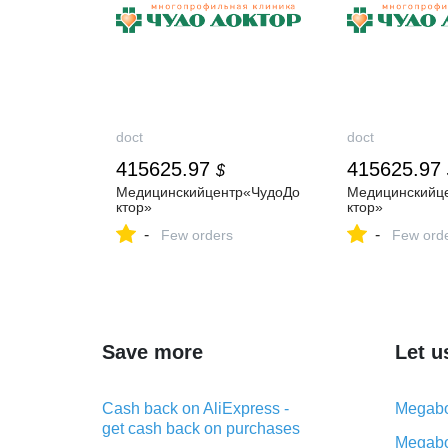
doct
doct
415625.97
415625.97
$
Медицинскийцентр«ЧудоДо
Медицинскийц
ктор»
ктор»
-
-
Few orders
Few ord
Save more
Let u
Cash back on AliExpress -
Megabo
get cash back on purchases
Megabo