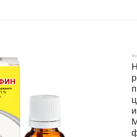
Ап
Н
р
п
ц
и
М
ф