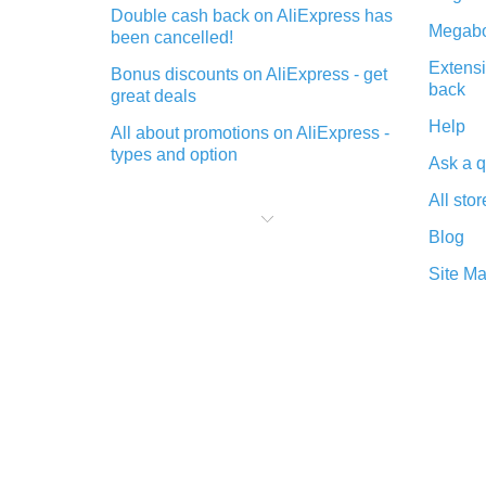
Double cash back on AliExpress has
Megabo
been cancelled!
Extensi
Bonus discounts on AliExpress - get
back
great deals
Help
All about promotions on AliExpress -
types and option
Ask a q
What is cash back when making
All stor
purchases on AliExpress - short and
sweet
Blog
The best place to download cash
Site M
back for AliExpress and how to
install it
What is the AliExpress cash back
plugin and what are its advantages
Cash back from the AliExpress
mobile app - advantages of the
plugin