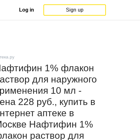
Log in
Sign up
тека.ру
афтифин 1% флакон
аствор для наружного
рименения 10 мл -
ена 228 руб., купить в
нтернет аптеке в
оскве Нафтифин 1%
лакон раствор для