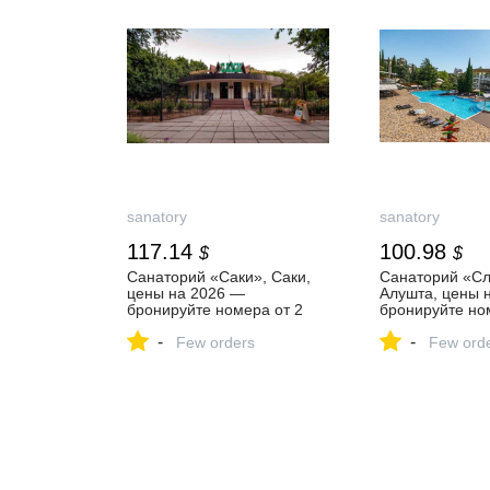
sanatory
sanatory
117.14
100.98
$
$
Санаторий «Саки», Саки,
Санаторий «Сл
цены на 2026 —
Алушта, цены 
бронируйте номера от 2
бронируйте но
600 ₽ за сутки онлайн
750 ₽ за сутки
-
-
Few orders
Few ord