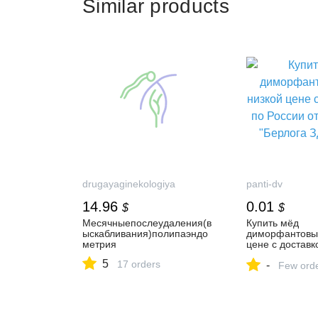
Similar products
drugayaginekologiya
panti-dv
14.96
0.01
$
$
Месячныепослеудаления(в
Купить мёд
ыскабливания)полипаэндо
диморфантовый
метрия
цене с доставк
от компании "
5
17 orders
-
Здоровья"
Few ord