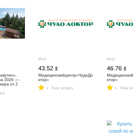
doct
doct
43.52
46.76
$
$
авутич»,
Медицинскийцентр«ЧудоДо
Медицинский
на 2026 —
ктор»
ктор»
мера от 2
-
-
Few orders
Few or
 онлайн
ers