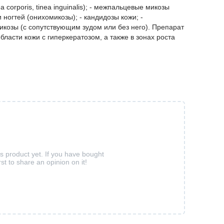
 corporis, tinea inguinalis); - межпальцевые микозы
 ногтей (онихомикозы); - кандидозы кожи; -
козы (с сопутствующим зудом или без него). Препарат
асти кожи с гиперкератозом, а также в зонах роста
is product yet. If you have bought
rst to share an opinion on it!