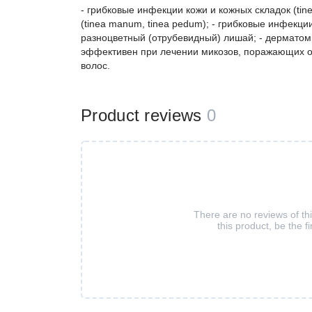
- грибковые инфекции кожи и кожных складок (tinea
(tinea manum, tinea pedum); - грибковые инфекции
разноцветный (отрубевидный) лишай; - дерматоми
эффективен при лечении микозов, поражающих обл
волос.
Product reviews
0
There are no reviews of th
this product, be the fi