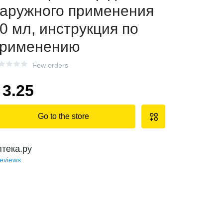
аружного применения
0 мл, инструкция по
рименению
Few orders
3.25
Go to the store
птека.ру
reviews