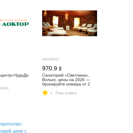
sanatory
970.9
$
центр«ЧудоДо
Санаторий «Светлана»,
Вольск, цены на 2026 —
бронируйте номера от 2
ders
700 ₽ за сутки онлайн
-
Few orders