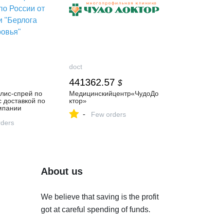
doct
441362.57
$
лис-спрей по
Медицинскийцентр«ЧудоДо
с доставкой по
ктор»
мпании
-
Few orders
ровья"
ders
About us
We believe that saving is the profit
got at careful spending of funds.