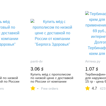
panti-dv
Аптека.ру
3.06
1.07
$
$
Купить мёд с прополисом
Тербинафин
 по низкой
по низкой цене с доставкой
для наружно
ой по России
по России от компании
15 гр - цена 
Берлога
"Берлога Здоровья"
в интернет а
-
4.7
ers
Few orders
Долгопрудно
423
Тербинафин
для наружно
15 гр, инстру
применению