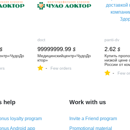
doct
panti-dv
99999999.99
2.62
$
$
$
ентр«ЧудоДо
Медицинскийцентр«ЧудоДо
Купить пропо
ктор»
низкой цене 
России от ко
-
ers
Few orders
"Берлога Здо
-
Few or
s help
Work with us
nus loyalty program
Invite a Friend program
nus Android app
Promotional material