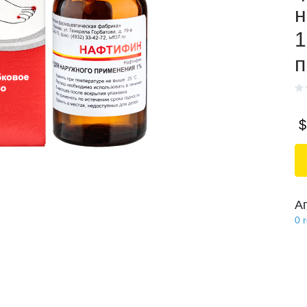
н
1
п
$
А
0