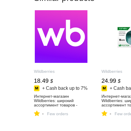
Wildberries
Wildberries
18.49
24.99
$
$
+ Cash back up to
7%
+ Cash ba
Интернет‑магазин
Интернет‑мага
Wildberries: широкий
Wildberries: ш
ассортимент товаров -
ассортимент то
скидки каждый день!
скидки каждый 
-
-
Few orders
Few ord