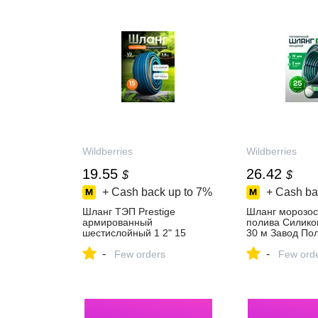
Wildberries
Wildberries
19.55
26.42
$
$
+ Cash back up to
7%
+ Cash ba
Шланг ТЭП Prestige
Шланг морозос
армированный
полива Силико
шестислойный 1 2" 15
30 м Завод По
метров Завод Полимер
772519663 купи
-
-
Шланг 398582062 купить за
Few orders
₽ в интернет‑м
Few ord
1 695 ₽ в
Wildberries
интернет‑магазине
Wildberries