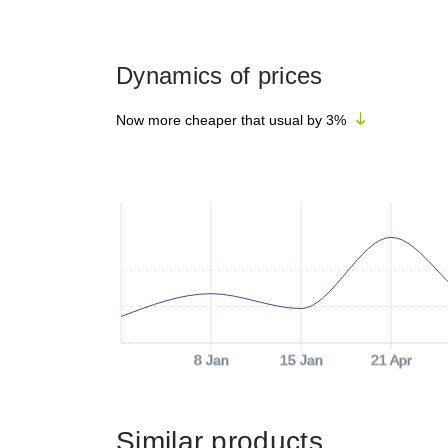
Dynamics of prices
Now more cheaper that usual by
3
%
8 Jan
15 Jan
21 Apr
Similar products