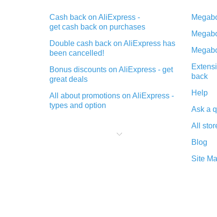
Cash back on AliExpress -
Megabo
get cash back on purchases
Megabo
Double cash back on AliExpress has
Megabo
been cancelled!
Extensi
Bonus discounts on AliExpress - get
back
great deals
Help
All about promotions on AliExpress -
types and option
Ask a q
What is cash back when making
All stor
purchases on AliExpress - short and
sweet
Blog
The best place to download cash
Site M
back for AliExpress and how to
install it
What is the AliExpress cash back
plugin and what are its advantages