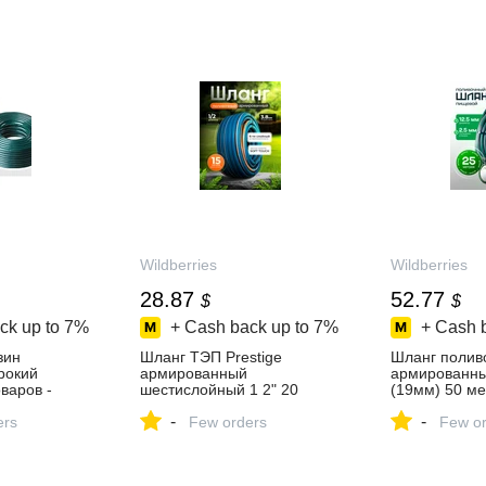
Wildberries
Wildberries
28.87
52.77
$
$
ck up to
7%
+ Cash back up to
7%
+ Cash 
зин
Шланг ТЭП Prestige
Шланг полив
ирокий
армированный
армированный
варов -
шестислойный 1 2" 20
(19мм) 50 ме
день!
метров Завод Полимер
Полимер Шла
-
-
ers
Шланг 762962779 купить за
Few orders
купить за 3 0
Few or
2 138 ₽ в
интернет‑ма
интернет‑магазине
Wildberries
Wildberries