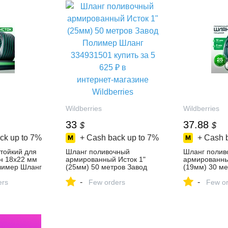
Wildberries
Wildberries
33
37.88
$
$
ck up to
7%
+ Cash back up to
7%
+ Cash 
тойкий для
Шланг поливочный
Шланг полив
н 18х22 мм
армированный Исток 1"
армированный
лимер Шланг
(25мм) 50 метров Завод
(19мм) 30 ме
ть за 1 567
Полимер Шланг 334931501
Полимер Шла
-
-
агазине
ers
купить за 5 625 ₽ в
Few orders
купить за 2 4
Few or
интернет‑магазине
интернет‑ма
Wildberries
Wildberries