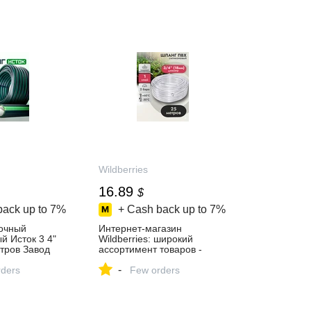
Wildberries
16.89
$
back up to
7%
+ Cash back up to
7%
очный
Интернет‑магазин
 Исток 3 4"
Wildberries: широкий
тров Завод
ассортимент товаров -
нг 334973768
скидки каждый день!
-
43 ₽ в
ders
Few orders
газине