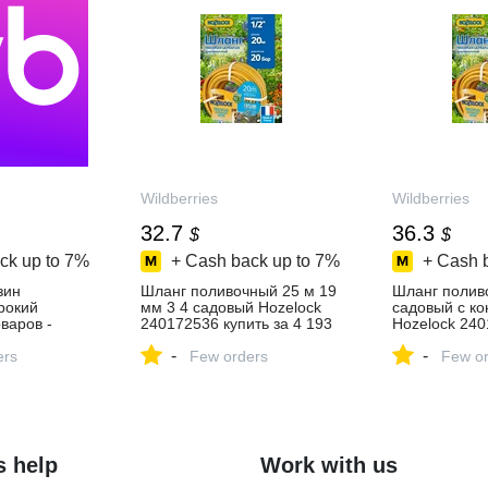
Wildberries
Wildberries
32.7
36.3
$
$
ck up to
7%
+ Cash back up to
7%
+ Cash 
зин
Шланг поливочный 25 м 19
Шланг полив
ирокий
мм 3 4 садовый Hozelock
садовый с к
варов -
240172536 купить за 4 193
Hozelock 240
день!
₽ в интернет‑магазине
за 2 557 ₽ в
-
-
ers
Wildberries
Few orders
интернет‑ма
Few or
Wildberries
s help
Work with us