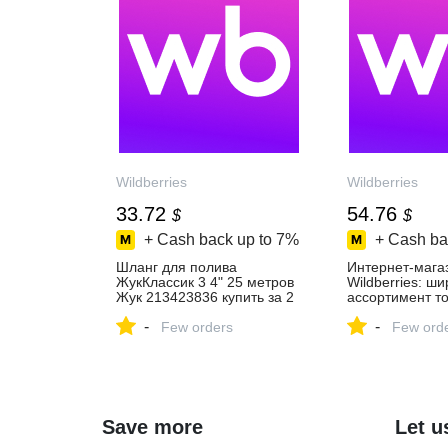
Wildberries
Wildberries
33.72
54.76
$
$
+ Cash back up to
7%
+ Cash ba
Шланг для полива
Интернет‑мага
ЖукКлассик 3 4" 25 метров
Wildberries: ш
Жук 213423836 купить за 2
ассортимент то
727 ₽ в интернет‑магазине
скидки каждый 
-
-
Wildberries
Few orders
Few ord
Save more
Let u