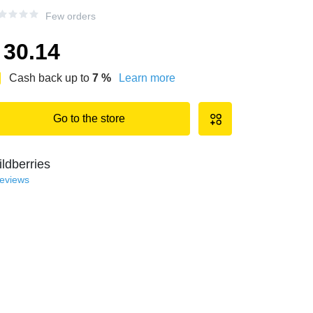
Few orders
30.14
Cash back up to
7
%
Learn more
Go to the store
ldberries
reviews