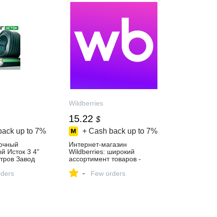
Wildberries
15.22
$
back up to
7%
+ Cash back up to
7%
очный
Интернет‑магазин
 Исток 3 4"
Wildberries: широкий
тров Завод
ассортимент товаров -
нг 762945459
скидки каждый день!
-
23 ₽ в
ders
Few orders
газине