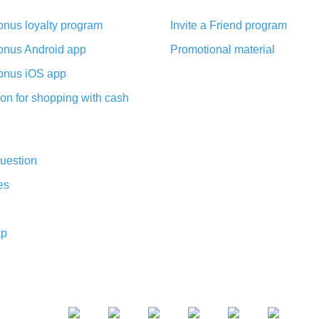
nus loyalty program
Invite a Friend program
nus Android app
Promotional material
nus iOS app
on for shopping with cash
uestion
es
ap