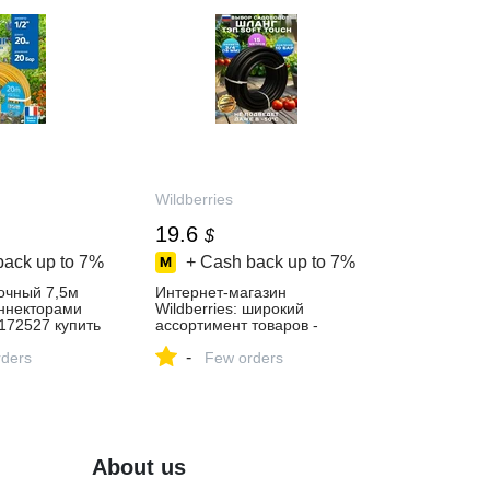
Wildberries
19.6
$
back up to
7%
+ Cash back up to
7%
очный 7,5м
Интернет‑магазин
оннекторами
Wildberries: широкий
172527 купить
ассортимент товаров -
скидки каждый день!
-
газине
ders
Few orders
About us