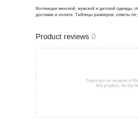
Коллекции женской, мужской и детской одежды, о
доставке и оплате. Таблицы размеров, советы по
Product reviews
0
There are no reviews of th
this product, be the fi