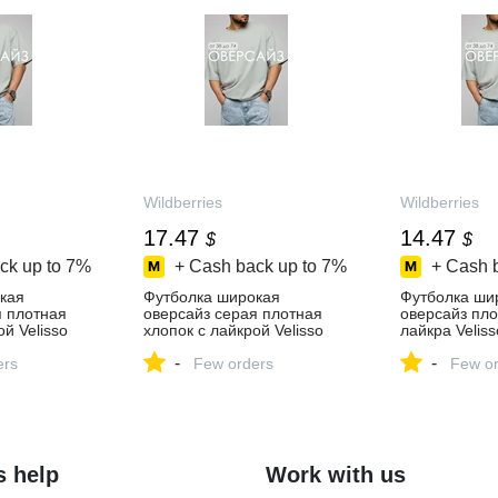
Wildberries
Wildberries
17.47
14.47
$
$
ck up to
7%
+ Cash back up to
7%
+ Cash 
кая
Футболка широкая
Футболка ши
я плотная
оверсайз серая плотная
оверсайз пло
й Velisso
хлопок с лайкрой Velisso
лайкра Velis
ть за 1 096
247001928 купить за 1 096
купить за 1 2
-
-
агазине
ers
₽ в интернет‑магазине
Few orders
интернет‑ма
Few or
Wildberries
Wildberries
s help
Work with us