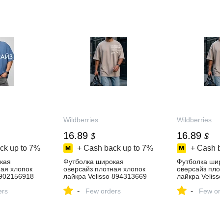
Wildberries
Wildberries
16.89
16.89
$
$
ck up to
7%
+ Cash back up to
7%
+ Cash 
кая
Футболка широкая
Футболка ши
ная хлопок
оверсайз плотная хлопок
оверсайз пло
 902156918
лайкра Velisso 894313669
лайкра Velis
 ₽ в
купить за 1 343 ₽ в
купить за 1 3
-
-
зине
ers
интернет‑магазине
Few orders
интернет‑ма
Few or
Wildberries
Wildberries