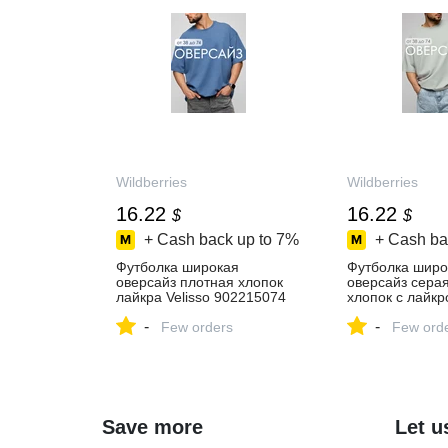
Wildberries
Wildberries
16.22
16.22
$
$
+ Cash back up to
7%
+ Cash ba
Футболка широкая
Футболка широ
оверсайз плотная хлопок
оверсайз сера
лайкра Velisso 902215074
хлопок с лайкро
купить за 1 267 ₽ в
247102805 купи
-
-
интернет‑магазине
Few orders
₽ в интернет‑м
Few ord
Wildberries
Wildberries
Save more
Let u