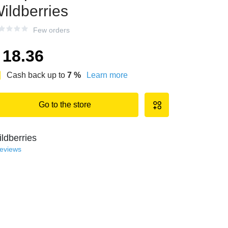
ildberries
Few orders
18.36
Cash back up to
7
%
Learn more
Go to the store
ldberries
reviews