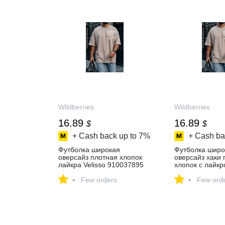
Wildberries
Wildberries
16.89
16.89
$
$
+ Cash back up to
7%
+ Cash ba
Футболка широкая
Футболка широ
оверсайз плотная хлопок
оверсайз хаки 
лайкра Velisso 910037895
хлопок с лайкро
купить за 1 343 ₽ в
278527747 купи
-
-
интернет‑магазине
Few orders
₽ в интернет‑м
Few ord
Wildberries
Wildberries