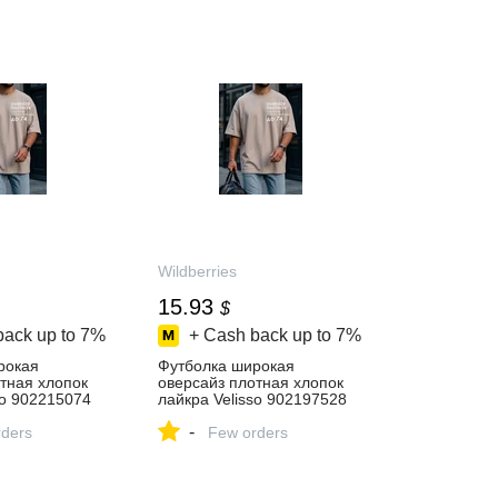
Wildberries
15.93
$
back up to
7%
+ Cash back up to
7%
рокая
Футболка широкая
тная хлопок
оверсайз плотная хлопок
so 902215074
лайкра Velisso 902197528
43 ₽ в
купить за 1 343 ₽ в
-
газине
ders
интернет‑магазине
Few orders
Wildberries