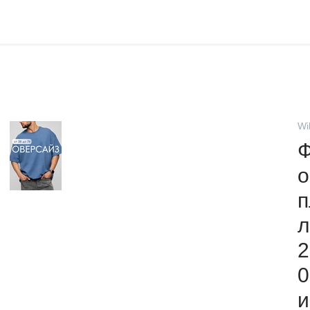
Wi
Ф
о
п
л
2
0
и