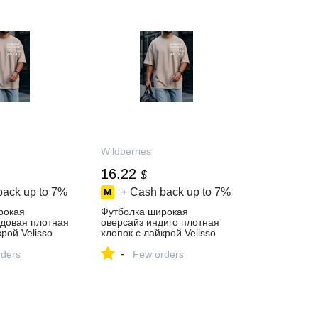
Wildberries
16.22
$
back up to
7%
+ Cash back up to
7%
рокая
Футболка широкая
рдовая плотная
оверсайз индиго плотная
рой Velisso
хлопок с лайкрой Velisso
пить за 1 343
278795899 купить за 1 343
-
‑магазине
ders
₽ в интернет‑магазине
Few orders
Wildberries