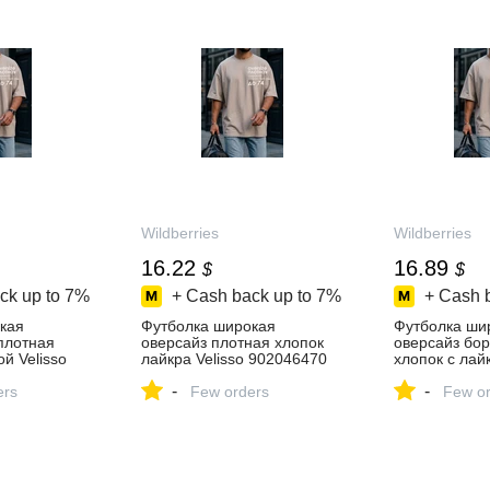
Wildberries
Wildberries
16.22
16.89
$
$
ck up to
7%
+ Cash back up to
7%
+ Cash 
кая
Футболка широкая
Футболка ши
плотная
оверсайз плотная хлопок
оверсайз бо
й Velisso
лайкра Velisso 902046470
хлопок с лайк
ть за 1 343
купить за 1 343 ₽ в
311871686 ку
-
-
агазине
ers
интернет‑магазине
Few orders
₽ в интернет
Few or
Wildberries
Wildberries