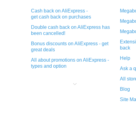
Cash back on AliExpress -
Megabo
get cash back on purchases
Megabo
Double cash back on AliExpress has
Megabo
been cancelled!
Extensi
Bonus discounts on AliExpress - get
back
great deals
Help
All about promotions on AliExpress -
types and option
Ask a q
What is cash back when making
All stor
purchases on AliExpress - short and
sweet
Blog
The best place to download cash
Site M
back for AliExpress and how to
install it
What is the AliExpress cash back
plugin and what are its advantages