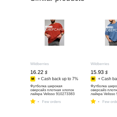
Wildberries
Wildberries
16.22
15.93
$
$
+ Cash back up to
7%
+ Cash ba
Футболка широкая
Футболка широ
оверсайз плотная хлопок
оверсайз плот
лайкра Velisso 910273383
лайкра Velisso
купить за 1 314 ₽ в
купить за 1 267
-
-
интернет‑магазине
Few orders
интернет‑мага
Few ord
Wildberries
Wildberries