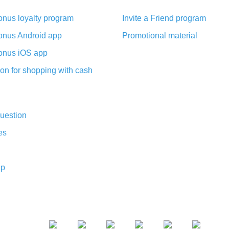
nus loyalty program
Invite a Friend program
nus Android app
Promotional material
nus iOS app
on for shopping with cash
uestion
es
ap