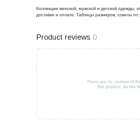
Коллекции женской, мужской и детской одежды, о
доставке и оплате. Таблицы размеров, советы по
Product reviews
0
There are no reviews of th
this product, be the fi