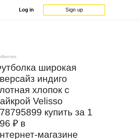
Log in
Sign up
ldberries
утболка широкая
версайз индиго
лотная хлопок с
айкрой Velisso
78795899 купить за 1
96 ₽ в
нтернет‑магазине