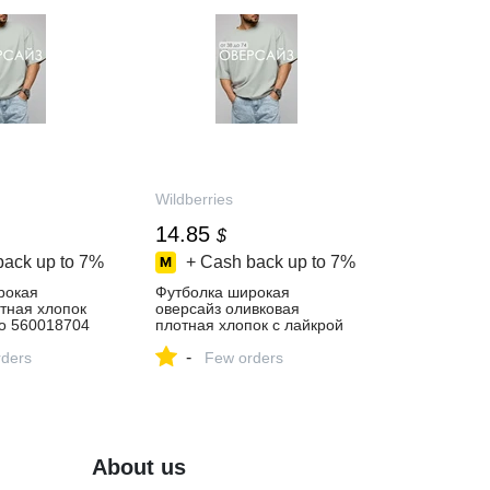
Wildberries
14.85
$
back up to
7%
+ Cash back up to
7%
рокая
Футболка широкая
тная хлопок
оверсайз оливковая
so 560018704
плотная хлопок с лайкрой
28 ₽ в
Velisso 507306505 купить за
-
газине
ders
1 228 ₽ в
Few orders
интернет‑магазине
Wildberries
About us