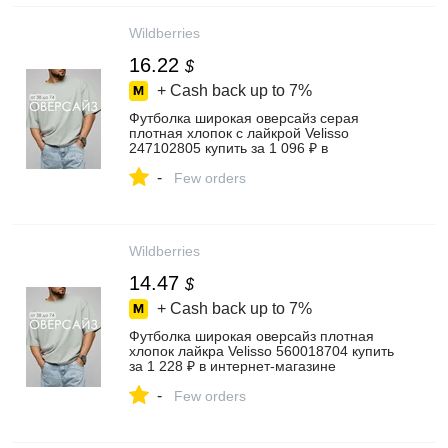
Wildberries
16.22
$
+ Cash back up to
7%
Футболка широкая оверсайз серая
плотная хлопок с лайкрой Velisso
247102805 купить за 1 096 ₽ в
интернет‑магазине Wildberries
-
Few orders
Wildberries
14.47
$
+ Cash back up to
7%
Футболка широкая оверсайз плотная
хлопок лайкра Velisso 560018704 купить
за 1 228 ₽ в интернет‑магазине
Wildberries
-
Few orders