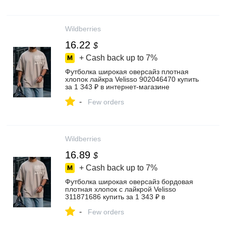
Wildberries
16.22
$
+ Cash back up to
7%
Футболка широкая оверсайз плотная
хлопок лайкра Velisso 902046470 купить
за 1 343 ₽ в интернет‑магазине
Wildberries
-
Few orders
Wildberries
16.89
$
+ Cash back up to
7%
Футболка широкая оверсайз бордовая
плотная хлопок с лайкрой Velisso
311871686 купить за 1 343 ₽ в
интернет‑магазине Wildberries
-
Few orders