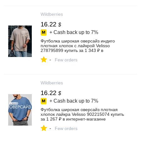
Wildberries
16.22
$
+ Cash back up to
7%
Футболка широкая оверсайз индиго
плотная хлопок с лайкрой Velisso
278795899 купить за 1 343 ₽ в
интернет‑магазине Wildberries
-
Few orders
Wildberries
16.22
$
+ Cash back up to
7%
Футболка широкая оверсайз плотная
хлопок лайкра Velisso 902215074 купить
за 1 267 ₽ в интернет‑магазине
Wildberries
-
Few orders