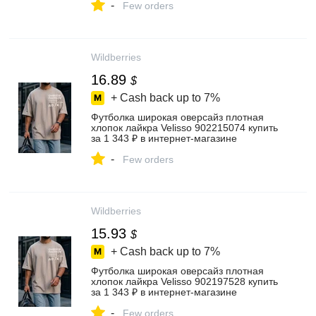
-
Few orders
Wildberries
16.89
$
+ Cash back up to
7%
Футболка широкая оверсайз плотная
хлопок лайкра Velisso 902215074 купить
за 1 343 ₽ в интернет‑магазине
Wildberries
-
Few orders
Wildberries
15.93
$
+ Cash back up to
7%
Футболка широкая оверсайз плотная
хлопок лайкра Velisso 902197528 купить
за 1 343 ₽ в интернет‑магазине
Wildberries
-
Few orders