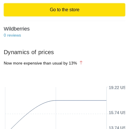
Go to the store
Wildberries
0
reviews
Dynamics of prices
Now more expensive than usual by
13
%
19.22 USD
15.74 USD
13.74 USD