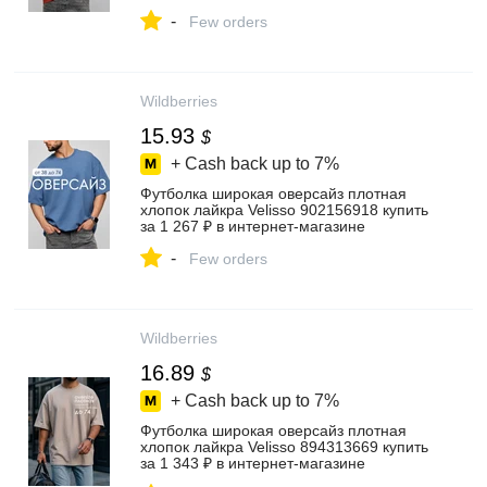
Wildberries
-
Few orders
Wildberries
15.93
$
+ Cash back up to
7%
Футболка широкая оверсайз плотная
хлопок лайкра Velisso 902156918 купить
за 1 267 ₽ в интернет‑магазине
Wildberries
-
Few orders
Wildberries
16.89
$
+ Cash back up to
7%
Футболка широкая оверсайз плотная
хлопок лайкра Velisso 894313669 купить
за 1 343 ₽ в интернет‑магазине
Wildberries