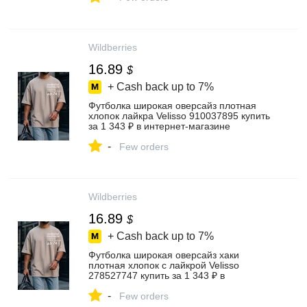
Wildberries
16.89
$
+ Cash back up to
7%
Футболка широкая оверсайз плотная
хлопок лайкра Velisso 910037895 купить
за 1 343 ₽ в интернет‑магазине
Wildberries
-
Few orders
Wildberries
16.89
$
+ Cash back up to
7%
Футболка широкая оверсайз хаки
плотная хлопок с лайкрой Velisso
278527747 купить за 1 343 ₽ в
интернет‑магазине Wildberries
-
Few orders