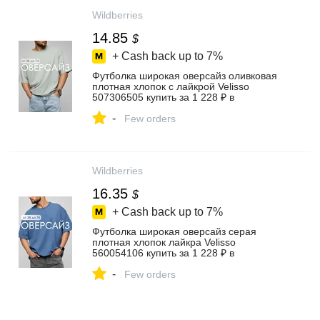
Wildberries
14.85
$
+ Cash back up to
7%
Футболка широкая оверсайз оливковая
плотная хлопок с лайкрой Velisso
507306505 купить за 1 228 ₽ в
интернет‑магазине Wildberries
-
Few orders
Wildberries
16.35
$
+ Cash back up to
7%
Футболка широкая оверсайз серая
плотная хлопок лайкра Velisso
560054106 купить за 1 228 ₽ в
интернет‑магазине Wildberries
-
Few orders