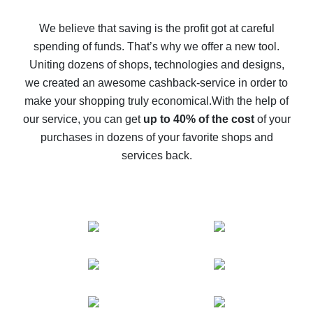
How to get back on AliExpress - easy ways to get cash
back
We believe that saving is the profit got at careful
spending of funds. That’s why we offer a new tool.
10% cash back on AliExpress - the impossible is
possible
Uniting dozens of shops, technologies and designs,
we created an awesome cashback-service in order to
The best cash back on AliExpress - how to find it
make your shopping truly economical.
With the help of
The best cash back service for AliExpress - let's
our service, you can get
up to 40% of the cost
of your
compare offers
purchases in dozens of your favorite shops and
services back.