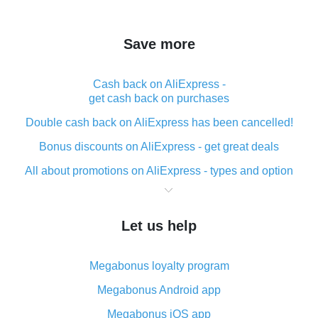
Save more
Cash back on AliExpress -
get cash back on purchases
Double cash back on AliExpress has been cancelled!
Bonus discounts on AliExpress - get great deals
All about promotions on AliExpress - types and option
What is cash back when making purchases on
AliExpress - short and sweet
Let us help
The best place to download cash back for AliExpress
and how to install it
Megabonus loyalty program
What is the AliExpress cash back plugin and what are
its advantages
Megabonus Android app
Cash back from the AliExpress mobile app -
Megabonus iOS app