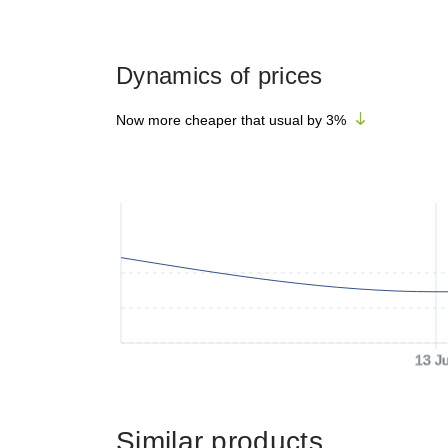
Dynamics of prices
Now more cheaper that usual by
3
%
13 J
Similar products