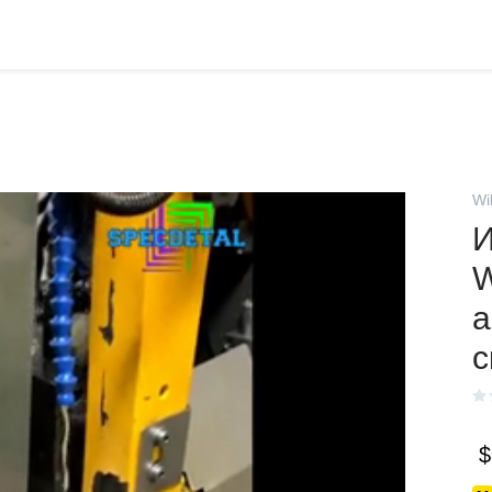
Wi
И
W
а
с
$