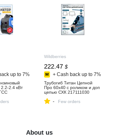
Wildberries
222.47
$
back up to
7%
+ Cash back up to
7%
ензиновый
Трубогиб Титан Цепной
2.2-2.4 кВт
Про 60х40 с роликом и доп
ТСС
цепью СХК 217111030
пить за 31 638
купить за 16 864 ₽ в
-
‑магазине
ders
интернет‑магазине
Few orders
Wildberries
About us