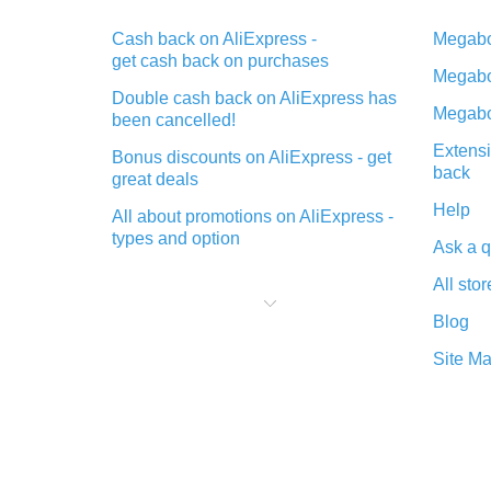
Cash back on AliExpress -
Megabo
get cash back on purchases
Megabo
Double cash back on AliExpress has
Megabo
been cancelled!
Extensi
Bonus discounts on AliExpress - get
back
great deals
Help
All about promotions on AliExpress -
types and option
Ask a q
What is cash back when making
All stor
purchases on AliExpress - short and
sweet
Blog
The best place to download cash
Site M
back for AliExpress and how to
install it
What is the AliExpress cash back
plugin and what are its advantages