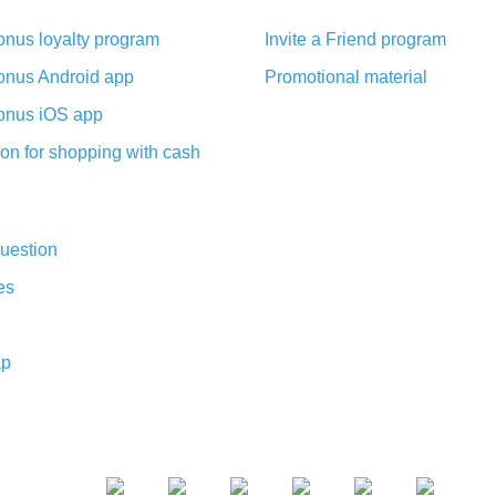
nus loyalty program
Invite a Friend program
nus Android app
Promotional material
nus iOS app
on for shopping with cash
uestion
es
ap