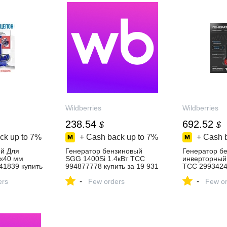
Wildberries
Wildberries
238.54
692.52
$
$
ck up to
7%
+ Cash back up to
7%
+ Cash 
ой Для
Генератор бензиновый
Генератор б
х40 мм
SGG 1400Si 1.4кВт ТСС
инверторный
41839 купить
994877778 купить за 19 931
ТСС 29934240
₽ в интернет‑магазине
53 670 ₽ в
-
-
зине
ers
Wildberries
Few orders
интернет‑ма
Few or
Wildberries