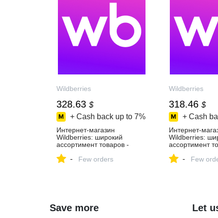
Wildberries
Wildberries
328.63
318.46
$
$
+ Cash back up to
7%
+ Cash ba
Интернет‑магазин
Интернет‑мага
Wildberries: широкий
Wildberries: ш
ассортимент товаров -
ассортимент то
скидки каждый день!
скидки каждый 
-
-
Few orders
Few ord
Save more
Let u