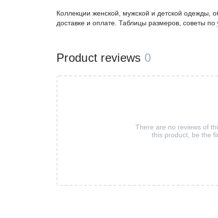
Коллекции женской, мужской и детской одежды, о
доставке и оплате. Таблицы размеров, советы по
Product reviews
0
There are no reviews of th
this product, be the fi