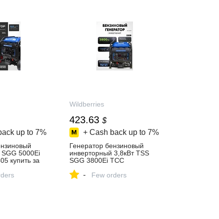
Wildberries
423.63
$
back up to
7%
+ Cash back up to
7%
ензиновый
Генератор бензиновый
 SGG 5000Ei
инверторный 3,8кВт TSS
5 купить за
SGG 3800Ei ТСС
409857380 купить за 33 659
-
газине
ders
₽ в интернет‑магазине
Few orders
Wildberries