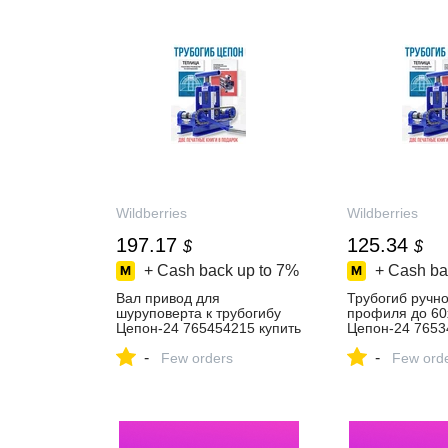
Wildberries
Wildberries
197.17
125.34
$
$
+ Cash back up to
7%
+ Cash ba
Вал привод для
Трубогиб ручн
шуруповерта к трубогибу
профиля до 60
Цепон-24 765454215 купить
Цепон-24 7653
за 2 203 ₽ в
за 9 147 ₽ в
-
-
интернет‑магазине
Few orders
интернет‑мага
Few ord
Wildberries
Wildberries