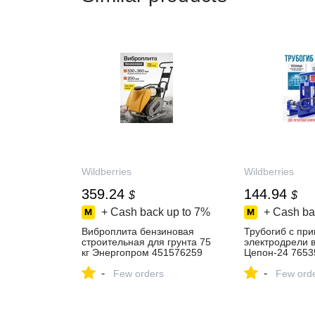
Wildberries
Wildberries
359.24
144.94
$
$
+ Cash back up to
7%
+ Cash ba
Виброплита бензиновая
Трубогиб с пр
строительная для грунта 75
электродрели 
кг Энергопром 451576259
Цепон-24 7653
купить за 26 415 ₽ в
за 10 923 ₽ в
-
-
интернет‑магазине
Few orders
интернет‑мага
Few ord
Wildberries
Wildberries