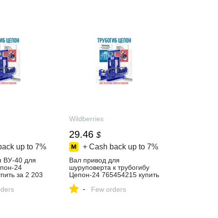
Wildberries
29.46
$
back up to
7%
+ Cash back up to
7%
я ВУ-40 для
Вал привод для
епон-24
шуруповерта к трубогибу
пить за 2 203
Цепон-24 765454215 купить
‑магазине
за 2 203 ₽ в
-
ders
интернет‑магазине
Few orders
Wildberries