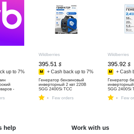
Wildberries
Wildberries
395.51
395.92
$
$
ck up to
7%
+ Cash back up to
7%
+ Cash 
зин
Генератор бензиновый
Генератор б
ирокий
инверторный 2 квт 220В
инверторный 
варов -
SGG 2400Si ТСС
SGG 2400Si 
день!
258996771 купить за 31 605
331400116 ку
-
-
ers
₽ в интернет‑магазине
Few orders
₽ в интернет
Few or
Wildberries
Wildberries
s help
Work with us