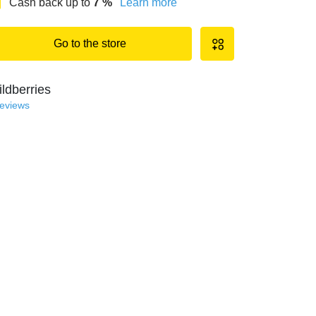
Cash back up to
7
%
Learn more
Go to the store
ldberries
reviews