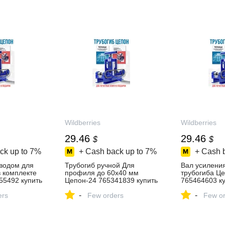
Wildberries
Wildberries
29.46
29.46
$
$
ck up to
7%
+ Cash back up to
7%
+ Cash 
иводом для
Трубогиб ручной Для
Вал усилени
в комплекте
профиля до 60х40 мм
трубогиба Ц
55492 купить
Цепон-24 765341839 купить
765464603 ку
за 9 147 ₽ в
₽ в интернет
-
-
зине
ers
интернет‑магазине
Few orders
Wildberries
Few or
Wildberries