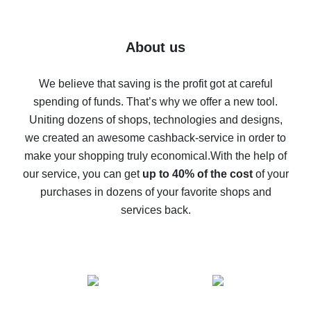
7% cash back on AliExpress - save on purchases
Five ways to get the most cash back on AliExpress
About us
How to get back on AliExpress - easy ways to get cash
back
We believe that saving is the profit got at careful
spending of funds. That’s why we offer a new tool.
10% cash back on AliExpress - the impossible is
possible
Uniting dozens of shops, technologies and designs,
we created an awesome cashback-service in order to
The best cash back on AliExpress - how to find it
make your shopping truly economical.
With the help of
The best cash back service for AliExpress - let's
our service, you can get
up to 40% of the cost
of your
compare offers
purchases in dozens of your favorite shops and
services back.