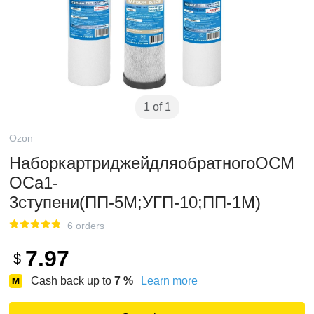
1 of 1
Ozon
НаборкартриджейдляобратногоОСМ
ОСа1-
3ступени(ПП-5М;УГП-10;ПП-1М)
6 orders
7.97
$
Cash back up to
7
%
Learn more