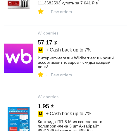
1113682593 купить за 7 041 ₽ в
интернет‑магазине Wildberries
-
Few orders
Wildberries
57.17
$
+ Cash back up to
7%
Интернет‑магазин Wildberries: широкий
ассортимент товаров - скидки каждый
день!
-
Few orders
Wildberries
1.95
$
+ Cash back up to
7%
Картридж ПП-5 М из вспененного
полипропилена 3 шт Аквабрайт
898138676 купить за 498 ₽ в