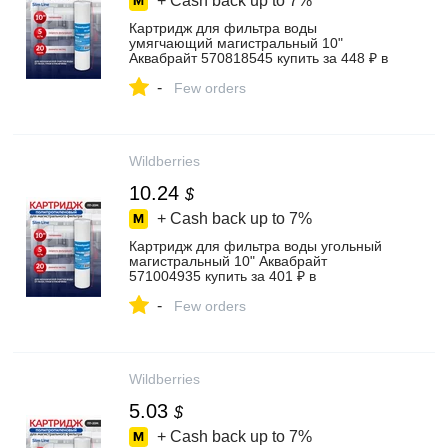
+ Cash back up to
7%
Картридж для фильтра воды
умягчающий магистральный 10"
Аквабрайт 570818545 купить за 448 ₽ в
интернет‑магазине Wildberries
-
Few orders
Wildberries
10.24
$
+ Cash back up to
7%
Картридж для фильтра воды угольный
магистральный 10" Аквабрайт
571004935 купить за 401 ₽ в
интернет‑магазине Wildberries
-
Few orders
Wildberries
5.03
$
+ Cash back up to
7%