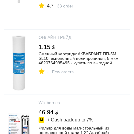
4.7
33 order
ОНЛАЙН ТРЕЙД
1.15
$
Сменный картридж АКВАБРАЙТ ПП-5М,
SL10, вспененный полипропилен, 5 мкм
4620764995495 - купить по выгодной
цене в интернет-магазине ОНЛАЙН
-
ТРЕЙД.РУ Санкт-Петербург
Few orders
Wildberries
46.94
$
+ Cash back up to
7%
Фильтр для воды магистральный из
нержавеющей стали 1 2" Аквабрайт