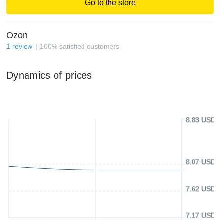
Go to the store
Ozon
1
review
100
%
satisfied customers
Dynamics of prices
8.83 USD
8.07 USD
7.62 USD
7.17 USD