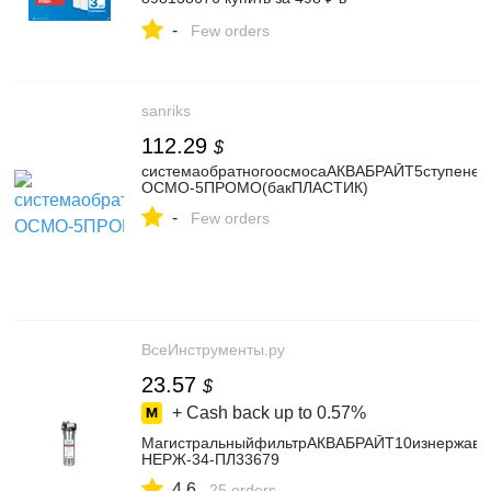
интернет‑магазине Wildberries
-
Few orders
sanriks
112.29
$
системаобратногоосмосаАКВАБРАЙТ5ступеней
ОСМО-5ПРОМО(бакПЛАСТИК)
-
Few orders
ВсеИнструменты.ру
23.57
$
+ Cash back up to
0.57%
МагистральныйфильтрАКВАБРАЙТ10изнержаве
НЕРЖ-34-ПЛ33679
4.6
25 orders