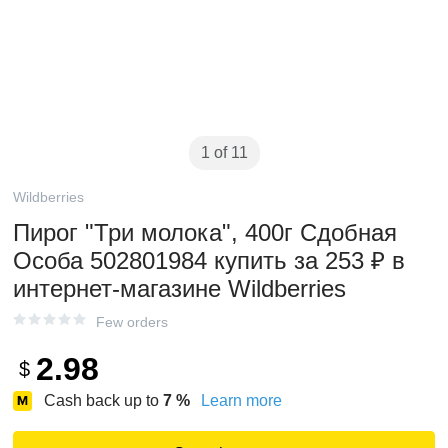
1 of 11
Wildberries
Пирог "Три молока", 400г Сдобная
Особа 502801984 купить за 253 ₽ в
интернет‑магазине Wildberries
Few orders
2.98
$
Cash back up to
7
%
Learn more