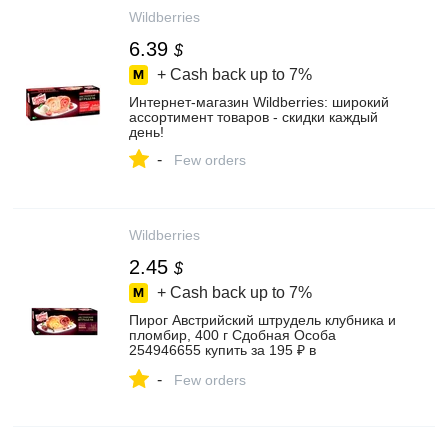
Wildberries
6.39
$
+ Cash back up to
7%
Интернет‑магазин Wildberries: широкий
ассортимент товаров - скидки каждый
день!
-
Few orders
Wildberries
2.45
$
+ Cash back up to
7%
Пирог Австрийский штрудель клубника и
пломбир, 400 г Сдобная Особа
254946655 купить за 195 ₽ в
интернет‑магазине Wildberries
-
Few orders