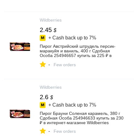
Wildberries
2.45
$
+ Cash back up to
7%
Пирог Австрийский штрудель персик-
маракуйя и ваниль, 400 г Сдобная
Особа 254946657 купить за 225 ₽ в
интернет‑магазине Wildberries
-
Few orders
Wildberries
2.6
$
+ Cash back up to
7%
Пирог Брауни Соленая карамель, 380 г
Сдобная Особа 254946633 купить за 230
₽ в интернет‑магазине Wildberries
-
Few orders