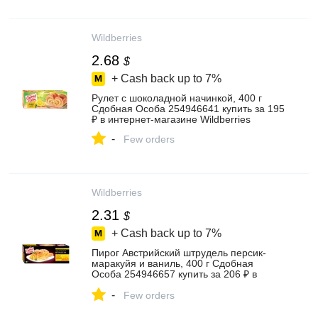
Wildberries
2.68
$
+ Cash back up to
7%
Рулет с шоколадной начинкой, 400 г
Сдобная Особа 254946641 купить за 195
₽ в интернет‑магазине Wildberries
-
Few orders
Wildberries
2.31
$
+ Cash back up to
7%
Пирог Австрийский штрудель персик-
маракуйя и ваниль, 400 г Сдобная
Особа 254946657 купить за 206 ₽ в
интернет‑магазине Wildberries
-
Few orders