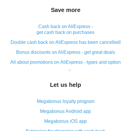
Save more
Cash back on AliExpress -
get cash back on purchases
Double cash back on AliExpress has been cancelled!
Bonus discounts on AliExpress - get great deals
All about promotions on AliExpress - types and option
What is cash back when making purchases on
AliExpress - short and sweet
Let us help
The best place to download cash back for AliExpress
and how to install it
Megabonus loyalty program
What is the AliExpress cash back plugin and what are
its advantages
Megabonus Android app
Cash back from the AliExpress mobile app -
Megabonus iOS app
advantages of the plugin