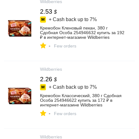
Wildberries
2.53
$
+ Cash back up to
7%
Кремобон Кленовый пекан, 380 г
Сдобная Особа 254946632 купить за 192
₽ в интернет‑магазине Wildberries
-
Few orders
Wildberries
2.26
$
+ Cash back up to
7%
Кремобон Классический, 380 г Сдобная
Особа 254946622 купить за 172 ₽ в
интернет‑магазине Wildberries
-
Few orders
Wildberries