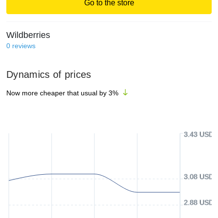
Go to the store
Wildberries
0
reviews
Dynamics of prices
Now more cheaper that usual by
3
%
3.43 USD
3.08 USD
2.88 USD