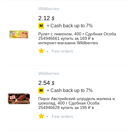
Wildberries
2.12
$
+ Cash back up to
7%
Рулет с лимоном, 400 г Сдобная Особа
254946661 купить за 169 ₽ в
интернет‑магазине Wildberries
-
Few orders
Wildberries
2.54
$
+ Cash back up to
7%
Пирог Австрийский штрудель малина и
шоколад, 400 г Сдобная Особа
254946628 купить за 195 ₽ в
интернет‑магазине Wildberries
-
Few orders