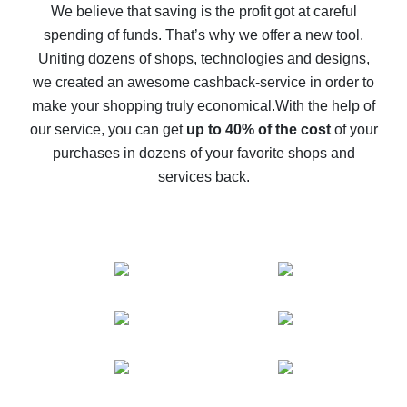
back
We believe that saving is the profit got at careful
spending of funds. That’s why we offer a new tool.
10% cash back on AliExpress - the impossible is
possible
Uniting dozens of shops, technologies and designs,
we created an awesome cashback-service in order to
The best cash back on AliExpress - how to find it
make your shopping truly economical.
With the help of
The best cash back service for AliExpress - let's
our service, you can get
up to 40% of the cost
of your
compare offers
purchases in dozens of your favorite shops and
services back.