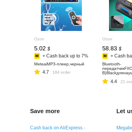
Ozon
Ozon
5.02
58.83
$
$
+ Cash back up to
7%
+ Cash ba
MeteaiMP3-плеер,черный
Bluetooth-
передатчикFII
4.7
184 order
B)Blackдлянау
фоновHi-ResBlu
4.4
трансмиттер
21 or
Save more
Let u
Cash back on AliExpress -
Megabo