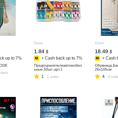
Ozon
Ozon
1.84
18.49
$
$
ck up to
7%
+ Cash back up to
7%
+ Cash 
ODE
Предохранителиавтомобил
Обувница,Ба
ьные,50шт.,арт.1
26х105см
rders
1
4
1 order
3 ord