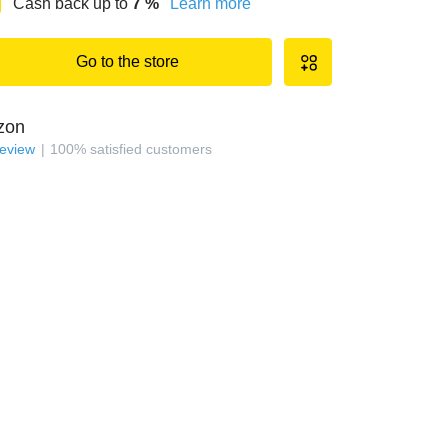
Cash back up to
7
%
Learn more
Go to the store
zon
review
100
%
satisfied customers