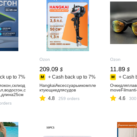
Ozon
Ozon
209.09
11.89
$
$
ck up to
7%
+ Cash back up to
7%
+ Cash 
окон,склизд
HangkaiАксессуарыикомпле
Очкидляплав
л,водосгон,с
ктующиедлясудов
moveFilmanti
ь,длина25см
4.8
4.6
259 orders
300
orders