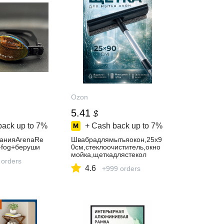
Ozon
5.41
$
back up to
7%
+ Cash back up to
7%
анияArenaRe
Швабрадлямытьяокон,25х9
-fog+беруши
0см,стеклоочиститель,окно
мойка,щеткадлястекол
 orders
4.6
+999 orders