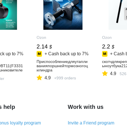
Ozon
Ozon
2.14
2.2
$
$
ck up to
7%
+ Cash back up to
7%
+ Cash 
Приспособлениедляутапли
скотчдлякре
OBT11(F3331
ванияпоршнейтормозногоц
ыноутбука21
шниковителе
илиндра
4.9
526
etooth-
4.9
+999 orders
der
s help
Work with us
nus loyalty program
Invite a Friend program