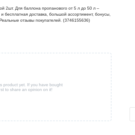
ой 2шт. Для баллона пропанового от 5 л до 50 л –
и бесплатная доставка, большой ассортимент, бонусы,
. Реальные отзывы покупателей. (3746155636)
is product yet. If you have bought
rst to share an opinion on it!