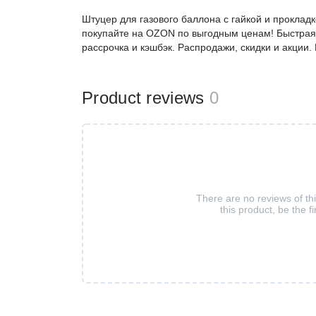
Штуцер для газового баллона с гайкой и прокладк
покупайте на OZON по выгодным ценам! Быстрая 
рассрочка и кэшбэк. Распродажи, скидки и акции
Product reviews
0
There are no reviews of th
this product, be the fi