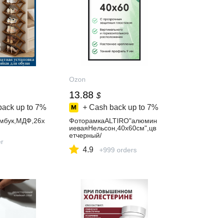
Ozon
13.88
$
back up to
7%
+ Cash back up to
7%
мбук,МДФ,26х
ФоторамкаALTIRO"алюмин
иеваяНельсон,40х60см",цв
етчерный/
er
рамкадляпостера,картин,тв
4.9
орчества/дляинтерьера
+999 orders