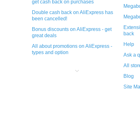
get cash back on purchases
Megabo
Double cash back on AliExpress has
Megabo
been cancelled!
Extensi
Bonus discounts on AliExpress - get
back
great deals
Help
All about promotions on AliExpress -
types and option
Ask a q
What is cash back when making
All stor
purchases on AliExpress - short and
sweet
Blog
The best place to download cash
Site M
back for AliExpress and how to
install it
What is the AliExpress cash back
plugin and what are its advantages
Cash back from the AliExpress
mobile app - advantages of the
plugin