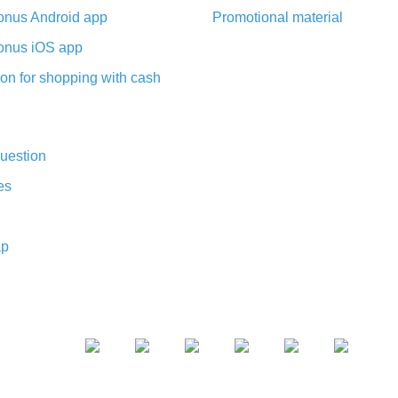
nus Android app
Promotional material
nus iOS app
on for shopping with cash
uestion
es
ap