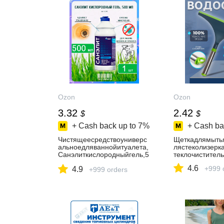
Ozon
Ozon
3.32
2.42
$
$
+ Cash back up to
7%
+ Cash ba
Чистящеесредствоуниверс
Щеткадлямытья
альноедляваннойитуалета,
лястеколизерка
Санэлиткислородныйгель,5
теклочистител
00млх1шт
4.6
+999 
4.9
+999 orders