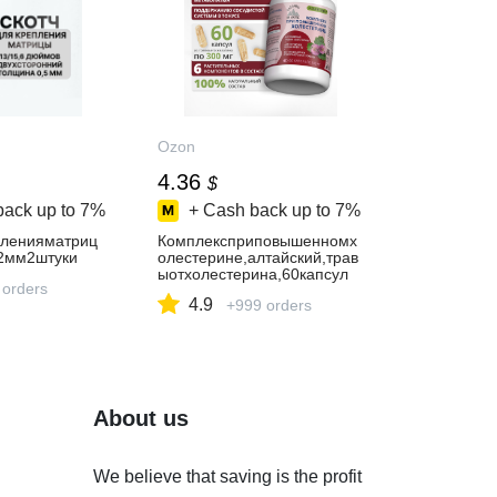
Ozon
4.36
$
back up to
7%
+ Cash back up to
7%
пленияматриц
Комплексприповышенномх
2мм2штуки
олестерине,алтайский,трав
ыотхолестерина,60капсул
 orders
4.9
+999 orders
About us
We believe that saving is the profit