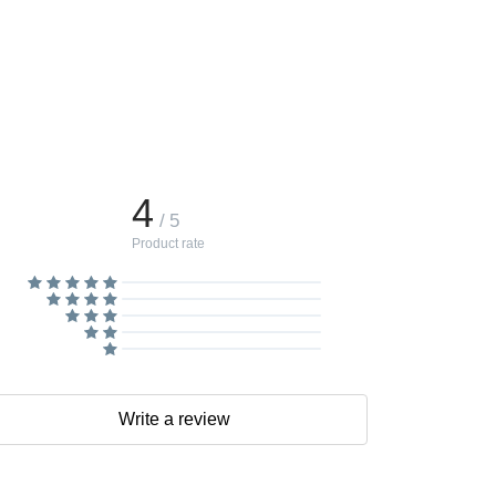
4
/ 5
Product rate
Write a review