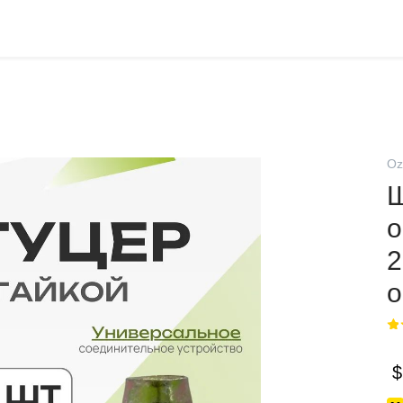
Oz
Ш
о
2
о
$