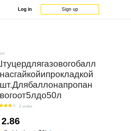
Log in
Sign up
on
туцердлягазовогобалл
насгайкойипрокладкой
шт.Длябаллонапропан
вогоот5лдо50л
2 order
2.86