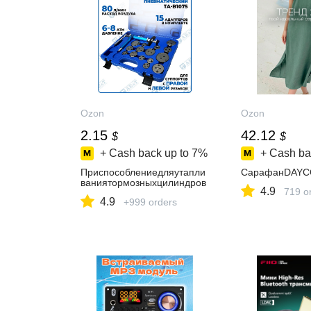
Ozon
Ozon
2.15
42.12
$
$
+ Cash back up to
7%
+ Cash ba
Приспособлениедляутапли
СарафанDAYC
ваниятормозныхцилиндров
4.9
719 o
4.9
+999 orders