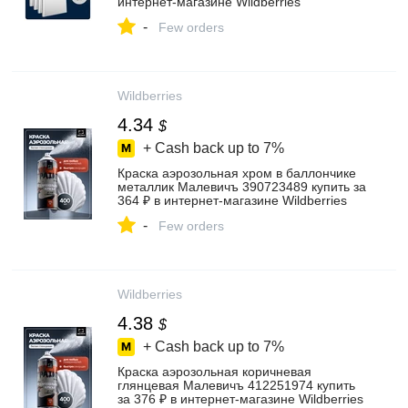
интернет‑магазине Wildberries
-
Few orders
Wildberries
4.34
$
+ Cash back up to
7%
Краска аэрозольная хром в баллончике
металлик Малевичъ 390723489 купить за
364 ₽ в интернет‑магазине Wildberries
-
Few orders
Wildberries
4.38
$
+ Cash back up to
7%
Краска аэрозольная коричневая
глянцевая Малевичъ 412251974 купить
за 376 ₽ в интернет‑магазине Wildberries