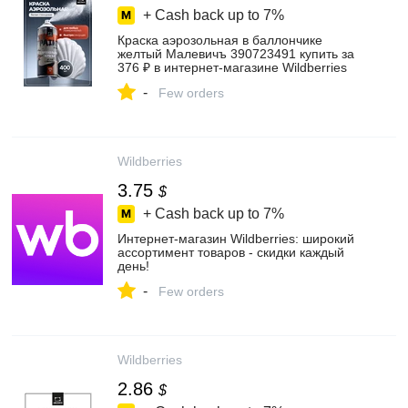
+ Cash back up to
7%
Краска аэрозольная в баллончике
желтый Малевичъ 390723491 купить за
376 ₽ в интернет‑магазине Wildberries
-
Few orders
Wildberries
3.75
$
+ Cash back up to
7%
Интернет‑магазин Wildberries: широкий
ассортимент товаров - скидки каждый
день!
-
Few orders
Wildberries
2.86
$