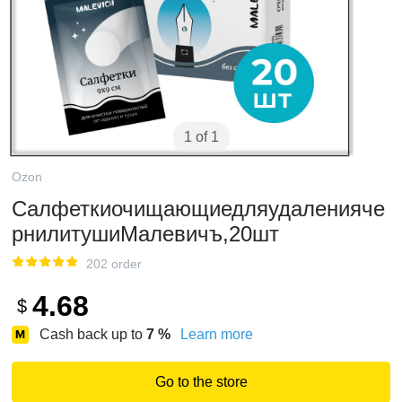
1 of 1
Ozon
Салфеткиочищающиедляудаленияче
рнилитушиМалевичъ,20шт
202 order
4.68
$
Cash back up to
7
%
Learn more
Go to the store