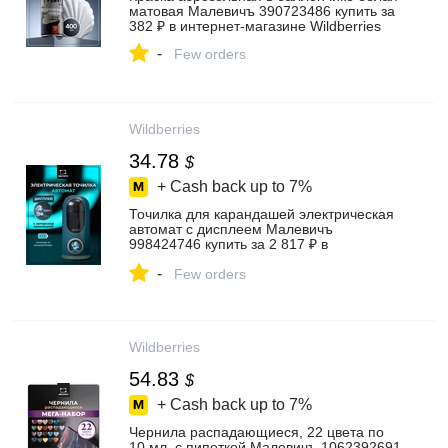
матовая Малевичъ 390723486 купить за
382 ₽ в интернет‑магазине Wildberries
-
Few orders
Wildberries
34.78
$
+ Cash back up to
7%
Точилка для карандашей электрическая
автомат с дисплеем Малевичъ
998424746 купить за 2 817 ₽ в
интернет‑магазине Wildberries
-
Few orders
Wildberries
54.83
$
+ Cash back up to
7%
Чернила распадающиеся, 22 цвета по
10 мл, с пипеткой Малевичъ 1062392691