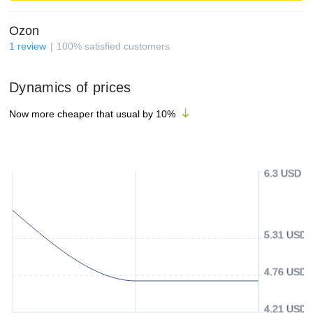
Ozon
1
review
100
%
satisfied customers
Dynamics of prices
Now more cheaper that usual by
10
%
6.3 USD
5.31 USD
4.76 USD
4.21 USD