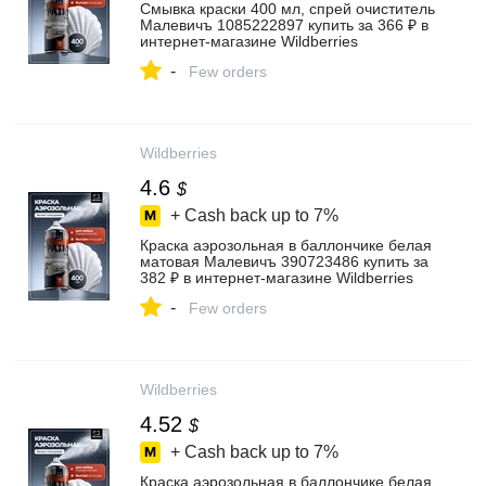
Смывка краски 400 мл, спрей очиститель
Малевичъ 1085222897 купить за 366 ₽ в
интернет‑магазине Wildberries
-
Few orders
Wildberries
4.6
$
+ Cash back up to
7%
Краска аэрозольная в баллончике белая
матовая Малевичъ 390723486 купить за
382 ₽ в интернет‑магазине Wildberries
-
Few orders
Wildberries
4.52
$
+ Cash back up to
7%
Краска аэрозольная в баллончике белая