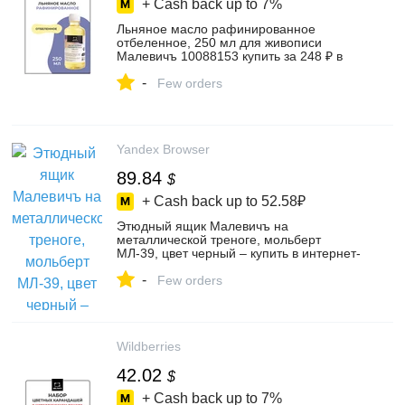
+ Cash back up to
7%
Льняное масло рафинированное
отбеленное, 250 мл для живописи
Малевичъ 10088153 купить за 248 ₽ в
интернет‑магазине Wildberries
-
Few orders
Yandex Browser
89.84
$
+ Cash back up to
52.58₽
Этюдный ящик Малевичъ на
металлической треноге, мольберт
МЛ-39, цвет черный – купить в интернет-
магазине Малевичъ на Яндекс Маркете,
-
102297491730
Few orders
Wildberries
42.02
$
+ Cash back up to
7%