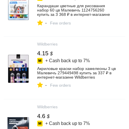
Карандаши цветные для рисования
набор 60 цв Малевичъ 1124756260
купить за 3 368 ₽ в интернет‑магазине
Wildberries
-
Few orders
Wildberries
4.15
$
+ Cash back up to
7%
Акриловые краски набор хамелеоны 3 цв
Малевичъ 279449498 купить за 337 ₽ в
интернет‑магазине Wildberries
-
Few orders
Wildberries
4.6
$
+ Cash back up to
7%