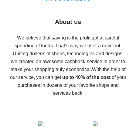
7% cash back on AliExpress - save on purchases
Five ways to get the most cash back on AliExpress
About us
How to get back on AliExpress - easy ways to get cash
back
We believe that saving is the profit got at careful
spending of funds. That’s why we offer a new tool.
10% cash back on AliExpress - the impossible is
possible
Uniting dozens of shops, technologies and designs,
we created an awesome cashback-service in order to
The best cash back on AliExpress - how to find it
make your shopping truly economical.
With the help of
The best cash back service for AliExpress - let's
our service, you can get
up to 40% of the cost
of your
compare offers
purchases in dozens of your favorite shops and
services back.