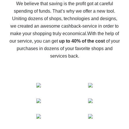
back
We believe that saving is the profit got at careful
spending of funds. That’s why we offer a new tool.
10% cash back on AliExpress - the impossible is
possible
Uniting dozens of shops, technologies and designs,
we created an awesome cashback-service in order to
The best cash back on AliExpress - how to find it
make your shopping truly economical.
With the help of
The best cash back service for AliExpress - let's
our service, you can get
up to 40% of the cost
of your
compare offers
purchases in dozens of your favorite shops and
services back.