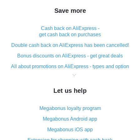
Save more
Cash back on AliExpress -
get cash back on purchases
Double cash back on AliExpress has been cancelled!
Bonus discounts on AliExpress - get great deals
All about promotions on AliExpress - types and option
What is cash back when making purchases on
AliExpress - short and sweet
Let us help
The best place to download cash back for AliExpress
and how to install it
Megabonus loyalty program
What is the AliExpress cash back plugin and what are
its advantages
Megabonus Android app
Cash back from the AliExpress mobile app -
Megabonus iOS app
advantages of the plugin