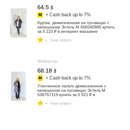
64.5
$
+ Cash back up to
7%
Куртка, демисезонная на пуговицах с
капюшоном Эстель М 456540985 купить
за 5 223 ₽ в интернет‑магазине
Wildberries
-
Few orders
Wildberries
68.18
$
+ Cash back up to
7%
Утепленное пальто демисезонное с
капюшоном на пуговицах Эстель М
536757119 купить за 5 521 ₽ в
интернет‑магазине Wildberries
-
Few orders