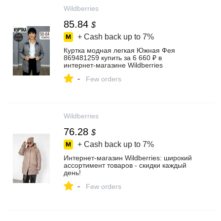
Wildberries
85.84
$
+ Cash back up to
7%
Куртка модная легкая Южная Фея
869481259 купить за 6 660 ₽ в
интернет‑магазине Wildberries
-
Few orders
Wildberries
76.28
$
+ Cash back up to
7%
Интернет‑магазин Wildberries: широкий
ассортимент товаров - скидки каждый
день!
-
Few orders