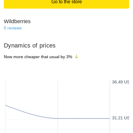
Go to the store
Wildberries
0
reviews
Dynamics of prices
Now more cheaper that usual by
3
%
36.49 USD
31.21 USD