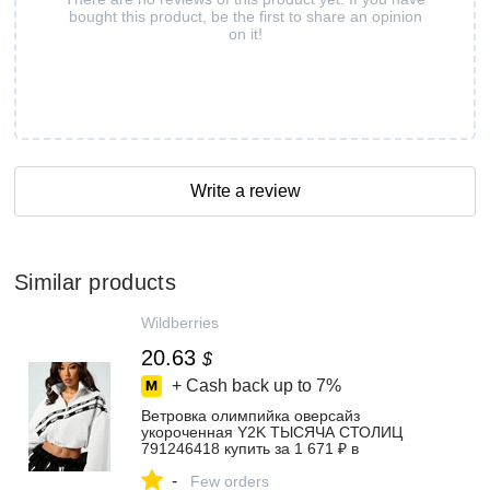
bought this product, be the first to share an opinion
on it!
Write a review
Similar products
Wildberries
20.63
$
+ Cash back up to
7%
Ветровка олимпийка оверсайз
укороченная Y2K ТЫСЯЧА СТОЛИЦ
791246418 купить за 1 671 ₽ в
интернет‑магазине Wildberries
-
Few orders