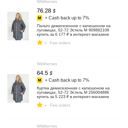
Wildberries
76.28
$
+ Cash back up to
7%
Пальто демисезонное с капюшоном на
пуговицах, 52-72 Эстель М 909882108
купить за 6 177 ₽ в интернет‑магазине
Wildberries
-
Few orders
Wildberries
64.5
$
+ Cash back up to
7%
Куртка демисезонная с капюшоном на
пуговицах, 52-72 Эстель М 256004886
купить за 5 223 ₽ в интернет‑магазине
Wildberries
-
Few orders
Wildberries