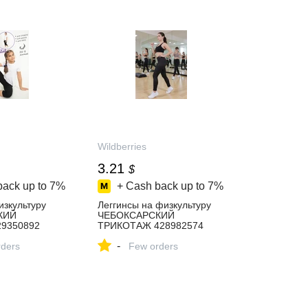
Wildberries
3.21
$
back up to
7%
+ Cash back up to
7%
изкультуру
Леггинсы на физкультуру
КИЙ
ЧЕБОКСАРСКИЙ
9350892
ТРИКОТАЖ 428982574
 ₽ в
купить за 242 ₽ в
-
газине
ders
интернет‑магазине
Few orders
Wildberries