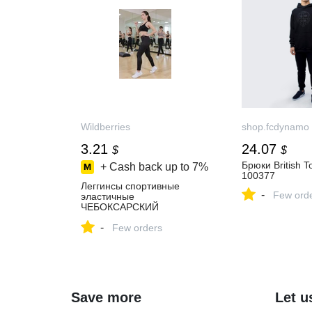
Wildberries
shop.fcdynamo
3.21
24.07
$
$
Брюки British T
+ Cash back up to
7%
100377
Леггинсы спортивные
-
Few ord
эластичные
ЧЕБОКСАРСКИЙ
ТРИКОТАЖ 25640815
-
купить за 260 ₽ в
Few orders
интернет‑магазине
Wildberries
Save more
Let u