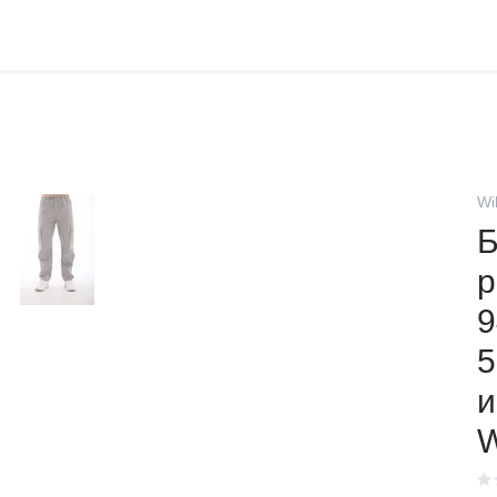
Wi
Б
9
5
и
W