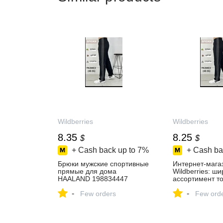
Wildberries
Wildberries
8.35
8.25
$
$
+ Cash back up to
7%
+ Cash ba
Брюки мужские спортивные
Интернет‑мага
прямые для дома
Wildberries: ш
HAALAND 198834447
ассортимент то
купить за 658 ₽ в
скидки каждый 
-
-
интернет‑магазине
Few orders
Few ord
Wildberries