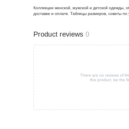
Коллекции женской, мужской и детской одежды, о
доставке и оплате. Таблицы размеров, советы по
Product reviews
0
There are no reviews of th
this product, be the fi