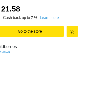
21.58
Cash back up to
7
%
Learn more
Go to the store
ldberries
reviews