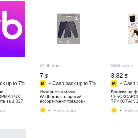
Wildberries
Wildberries
7
3.82
$
$
ck up to
7%
+ Cash back up to
7%
+ Cash 
ые
Интернет‑магазин
Бриджи на ф
ОРМА.LUX
Wildberries: широкий
ЧЕБОКСАРС
ть за 1 327
ассортимент товаров -
ТРИКОТАЖ 2
агазине
скидки каждый день!
купить за 320
-
-
ers
Few orders
интернет‑ма
Few or
Wildberries