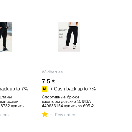
Wildberries
7.5
$
back up to
7%
+ Cash back up to
7%
штаны
Спортивные брюки
лампасами
джоггеры детские ЭЛИЗА
8782 купить
449633154 купить за 605 ₽
в интернет‑магазине
-
газине
ders
Wildberries
Few orders