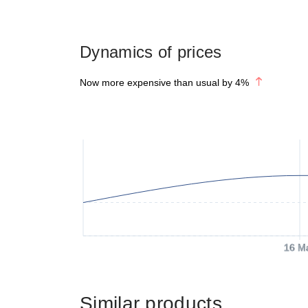
Dynamics of prices
Now more expensive than usual by
4
%
16 M
Similar products