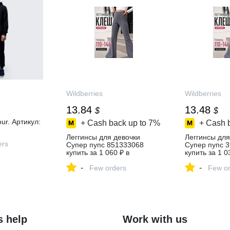
Wildberries
Wildberries
13.84
13.48
$
$
our. Артикул:
+ Cash back up to
7%
+ Cash 
Леггинсы для девочки
Леггинсы для
ers
Супер пупс 851333068
Супер пупс 
купить за 1 060 ₽ в
купить за 1 0
интернет‑магазине
интернет‑ма
-
-
Wildberries
Few orders
Wildberries
Few or
s help
Work with us