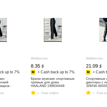
Wildberries
Wildberries
8.35
21.09
$
$
ck up to
7%
+ Cash back up to
7%
+ Cash 
зин
Брюки мужские спортивные
Спортивные 
ирокий
прямые для дома
джоггеры с 
варов -
HAALAND 198834448
ЭЛИЗА 46559
день!
купить за 658 ₽ в
за 1 301 ₽ в
-
-
ers
интернет‑магазине
Few orders
интернет‑ма
Few or
Wildberries
Wildberries