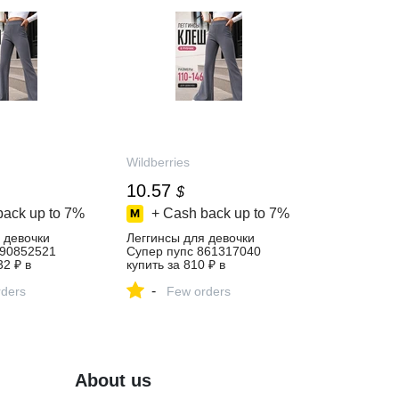
Wildberries
10.57
$
back up to
7%
+ Cash back up to
7%
 девочки
Леггинсы для девочки
390852521
Супер пупс 861317040
32 ₽ в
купить за 810 ₽ в
газине
интернет‑магазине
-
ders
Wildberries
Few orders
About us