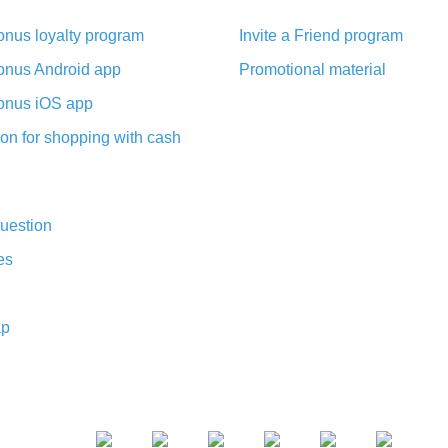
nus loyalty program
Invite a Friend program
nus Android app
Promotional material
nus iOS app
on for shopping with cash
uestion
es
ap