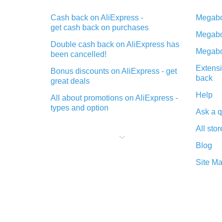
Cash back on AliExpress -
Megabo
get cash back on purchases
Megabo
Double cash back on AliExpress has
Megabo
been cancelled!
Extensi
Bonus discounts on AliExpress - get
back
great deals
Help
All about promotions on AliExpress -
types and option
Ask a q
What is cash back when making
All stor
purchases on AliExpress - short and
sweet
Blog
The best place to download cash
Site M
back for AliExpress and how to
install it
What is the AliExpress cash back
plugin and what are its advantages