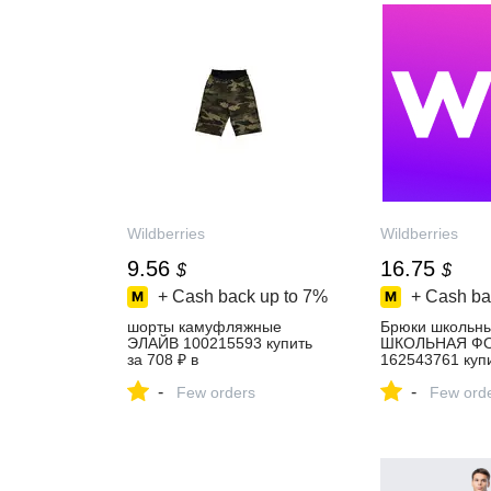
Wildberries
Wildberries
9.56
16.75
$
$
+ Cash back up to
7%
+ Cash ba
шорты камуфляжные
Брюки школьн
ЭЛАЙВ 100215593 купить
ШКОЛЬНАЯ Ф
за 708 ₽ в
162543761 купи
интернет‑магазине
₽ в интернет‑м
-
-
Wildberries
Few orders
Wildberries
Few ord