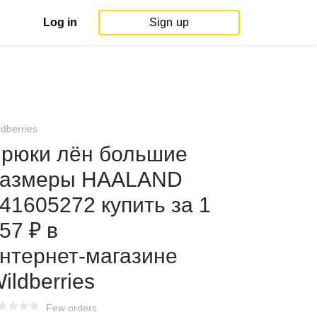
Log in
Sign up
ldberries
рюки лён большие
размеры HAALAND
41605272 купить за 1
57 ₽ в
нтернет‑магазине
ildberries
Few orders