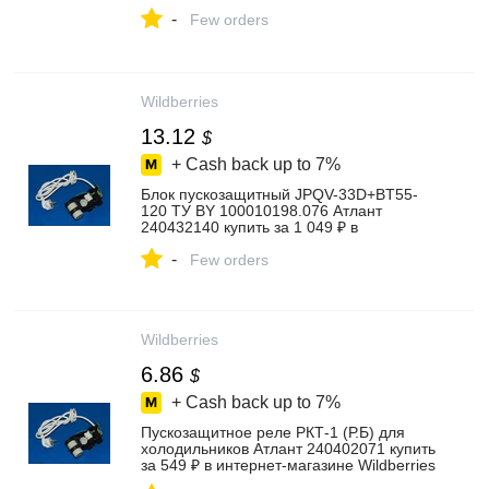
-
Few orders
Wildberries
13.12
$
+ Cash back up to
7%
Блок пускозащитный JPQV-33D+BT55-
120 ТУ BY 100010198.076 Атлант
240432140 купить за 1 049 ₽ в
интернет‑магазине Wildberries
-
Few orders
Wildberries
6.86
$
+ Cash back up to
7%
Пускозащитное реле РКТ-1 (Р.Б) для
холодильников Атлант 240402071 купить
за 549 ₽ в интернет‑магазине Wildberries