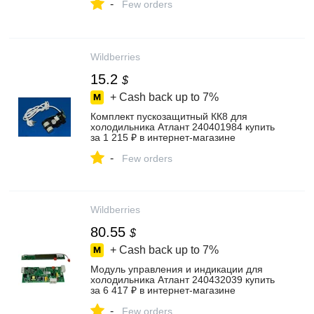
-
Few orders
Wildberries
15.2
$
+ Cash back up to
7%
Комплект пускозащитный КК8 для
холодильника Атлант 240401984 купить
за 1 215 ₽ в интернет‑магазине
Wildberries
-
Few orders
Wildberries
80.55
$
+ Cash back up to
7%
Модуль управления и индикации для
холодильника Атлант 240432039 купить
за 6 417 ₽ в интернет‑магазине
Wildberries
-
Few orders