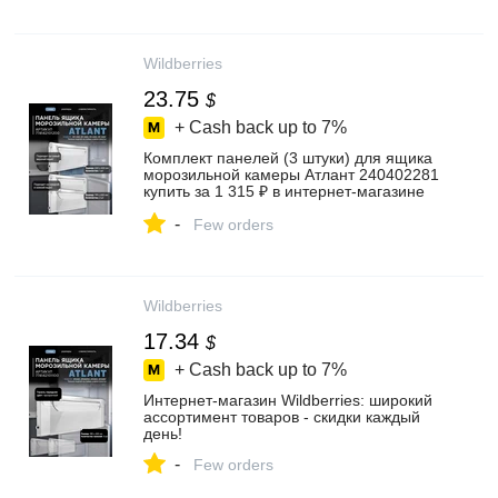
Wildberries
23.75
$
+ Cash back up to
7%
Комплект панелей (3 штуки) для ящика
морозильной камеры Атлант 240402281
купить за 1 315 ₽ в интернет‑магазине
Wildberries
-
Few orders
Wildberries
17.34
$
+ Cash back up to
7%
Интернет‑магазин Wildberries: широкий
ассортимент товаров - скидки каждый
день!
-
Few orders