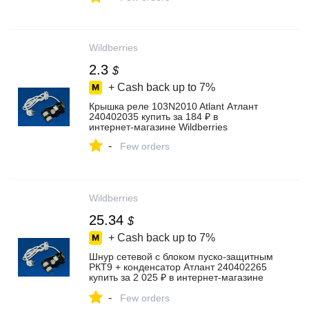
Wildberries
2.3
$
+ Cash back up to
7%
Крышка реле 103N2010 Atlant Атлант
240402035 купить за 184 ₽ в
интернет‑магазине Wildberries
-
Few orders
Wildberries
25.34
$
+ Cash back up to
7%
Шнур сетевой с блоком пуско-защитным
РКТ9 + конденсатор Атлант 240402265
купить за 2 025 ₽ в интернет‑магазине
Wildberries
-
Few orders