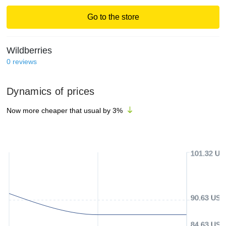
Go to the store
Wildberries
0
reviews
Dynamics of prices
Now more cheaper that usual by
3
%
101.32 US
90.63 USD
84.63 USD