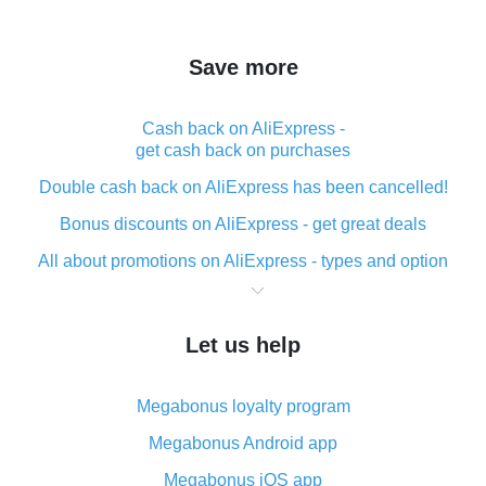
Save more
Cash back on AliExpress -
get cash back on purchases
Double cash back on AliExpress has been cancelled!
Bonus discounts on AliExpress - get great deals
All about promotions on AliExpress - types and option
What is cash back when making purchases on
AliExpress - short and sweet
Let us help
The best place to download cash back for AliExpress
and how to install it
Megabonus loyalty program
What is the AliExpress cash back plugin and what are
its advantages
Megabonus Android app
Cash back from the AliExpress mobile app -
Megabonus iOS app