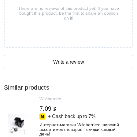
There are no reviews of this product yet. If you have
bought this product, be the first to share an opinion
on it!
Write a review
Similar products
Wildberries
7.09
$
+ Cash back up to
7%
Интернет‑магазин Wildberries: широкий
ассортимент товаров - скидки каждый
день!