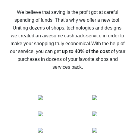
How to get back on AliExpress - easy ways to get cash
back
We believe that saving is the profit got at careful
spending of funds. That’s why we offer a new tool.
10% cash back on AliExpress - the impossible is
possible
Uniting dozens of shops, technologies and designs,
we created an awesome cashback-service in order to
The best cash back on AliExpress - how to find it
make your shopping truly economical.
With the help of
The best cash back service for AliExpress - let's
our service, you can get
up to 40% of the cost
of your
compare offers
purchases in dozens of your favorite shops and
services back.