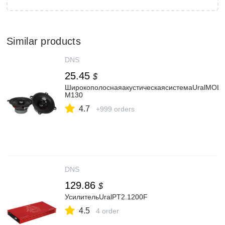
Similar products
DNS
25.45
$
ШирокополоснаяакустическаясистемаUralMOL
М130
4.7
+999 orders
DNS
129.86
$
УсилительUralPT2.1200F
4.5
4 order