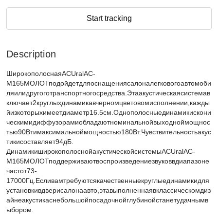
Start tracking
Description
ШирокополоснаяАСUralАС-
М165МОЛОТподойдетдляоснащениясалоналегковогоавтомоби
ляилидругоготранспортногосредства.Этаакустическаясистемав
ключает2круглыхдинамикавчерномцветовомисполнении,кажды
йизкоторыхимеетдиаметр16.5см.Однополосныединамикискони
ческимидиффузорамиобладаютноминальнойвыходноймощнос
тью90Втимаксимальноймощностью180Вт.Чувствительностьакус
тикисоставляет94дБ.
ДинамикиширокополоснойакустическойсистемыАСUralАС-
М165МОЛОТподдерживаютвоспроизведениезвуковвдиапазоне
частот73-
17000Гц.Есливамтребуютсякачественныекруглыединамикидля
установкивдверисалонаавто,этавыполненнаявклассическомдиз
айнеакустикаснебольшойпосадочнойглубинойстанетудачнымв
ыбором.