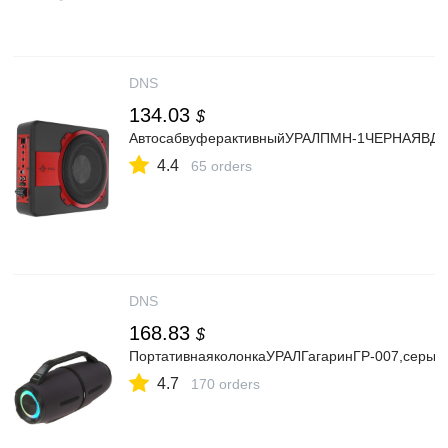
DNS
134.03
$
АвтосабвуферактивныйУРАЛПМН-1ЧЕРНАЯВД
4.4
65 orders
DNS
168.83
$
ПортативнаяколонкаУРАЛГагаринГР-007,серый
4.7
170 orders