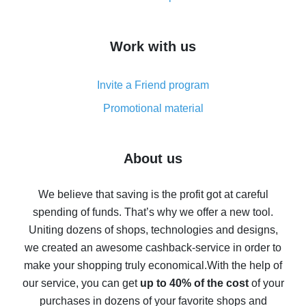
overview
How to get cash back on AliExpress - overview of
Work with us
simple methods
Cash back on AliExpress - customer reviews
Invite a Friend program
8% cash back on AliExpress - saving real money is a
real thing
Promotional material
7% cash back on AliExpress - save on purchases
Five ways to get the most cash back on AliExpress
About us
How to get back on AliExpress - easy ways to get cash
back
We believe that saving is the profit got at careful
spending of funds. That’s why we offer a new tool.
10% cash back on AliExpress - the impossible is
possible
Uniting dozens of shops, technologies and designs,
we created an awesome cashback-service in order to
The best cash back on AliExpress - how to find it
make your shopping truly economical.
With the help of
The best cash back service for AliExpress - let's
our service, you can get
up to 40% of the cost
of your
compare offers
purchases in dozens of your favorite shops and