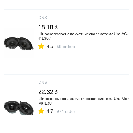
DNS
18.18
$
ШирокополоснаяакустическаясистемаUralАС-
Ф1307
4.5
59 orders
DNS
22.32
$
ШирокополоснаяакустическаясистемаUralМолн
МЛ130
4.7
974 order