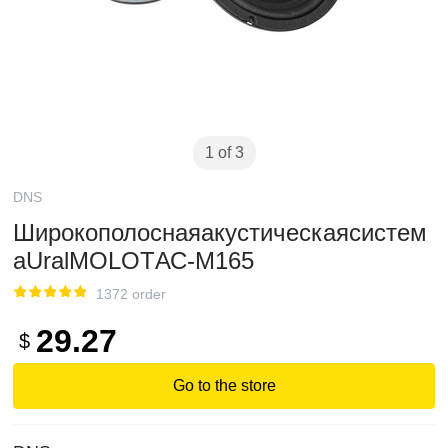
1 of 3
DNS
Широкополоснаяакустическаясистем
аUralMOLOTАС-М165
1372 order
29.27
$
Go to the store