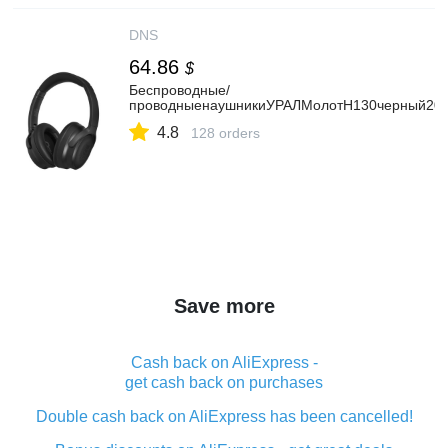
DNS
64.86
$
Беспроводные/
проводныенаушникиУРАЛМолотН130черный20
4.8
128 orders
Save more
Cash back on AliExpress -
get cash back on purchases
Double cash back on AliExpress has been cancelled!