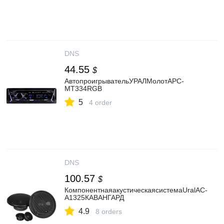
DNS
44.55
$
АвтопроигрывательУРАЛМолотАРС-
МТ334RGB
5
4 order
DNS
100.57
$
КомпонентнаяакустическаясистемаUralАС-
А1325КАВАНГАРД
4.9
8 orders