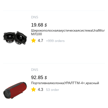
DNS
19.68
$
ШирокополоснаяакустическаясистемаUralМолн
МЛ100
4.7
+999 orders
DNS
92.85
$
ПортативнаяколонкаУРАЛТТМ-4+,красный
4.3
53 order