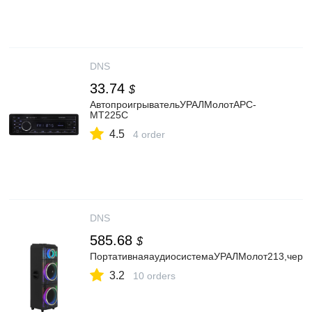
DNS
33.74
$
АвтопроигрывательУРАЛМолотАРС-
МТ225C
4.5
4 order
DNS
585.68
$
ПортативнаяаудиосистемаУРАЛМолот213,черн
3.2
10 orders