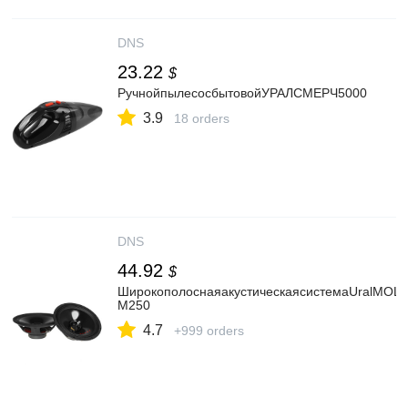
DNS
23.22
$
РучнойпылесосбытовойУРАЛСМЕРЧ5000
3.9
18 orders
DNS
44.92
$
ШирокополоснаяакустическаясистемаUralMOL
М250
4.7
+999 orders