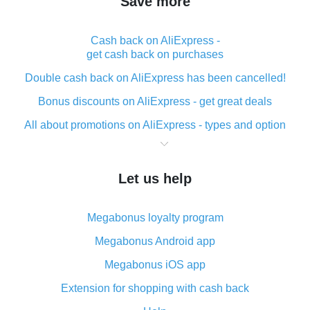
Save more
Cash back on AliExpress -
get cash back on purchases
Double cash back on AliExpress has been cancelled!
Bonus discounts on AliExpress - get great deals
All about promotions on AliExpress - types and option
What is cash back when making purchases on
AliExpress - short and sweet
Let us help
The best place to download cash back for AliExpress
and how to install it
Megabonus loyalty program
What is the AliExpress cash back plugin and what are
its advantages
Megabonus Android app
Cash back from the AliExpress mobile app -
Megabonus iOS app
advantages of the plugin
Extension for shopping with cash back
Double cash back on AliExpress has been cancelled!