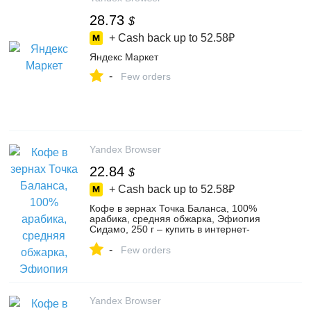
28.73
$
+ Cash back up to
52.58₽
Яндекс Маркет
-
Few orders
Yandex Browser
22.84
$
+ Cash back up to
52.58₽
Кофе в зернах Точка Баланса, 100%
арабика, средняя обжарка, Эфиопия
Сидамо, 250 г – купить в интернет-
магазине ТОЧКА БАЛАНСА на Яндекс
-
Маркете, 4677166211
Few orders
Yandex Browser