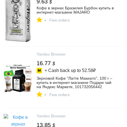
9.63
$
Кофе в зернах Бразилия Бурбон купить в
интернет-магазине MAJARO
-
Few orders
Yandex Browser
16.77
$
+ Cash back up to
52.58₽
Зерновой Кофе "Латте Макиато", 100 г –
купить в интернет-магазине Подари чай
на Яндекс Маркете, 101732056442
-
Few orders
Yandex Browser
13.85
$