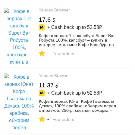
Yandex Browser
17.6
$
+ Cash back up to
52.58₽
Кофе в зернах 1 кг капсбург Super Bar
Робуста 100%, капсбург – купить в
интернет-магазине Кофе Капсбург на
Яндекс Маркете, 101469604525
-
Few orders
Yandex Browser
11.37
$
+ Cash back up to
52.58₽
Кофе в зернах Юнат Кофе Гватемала
Декаф, 100% арабика, обжарим перед
отправкой, 250гр, светлая обжарка –
купить в интернет-магазине Юнат Кофе
-
на Яндекс Маркете, 4531697476
Few orders