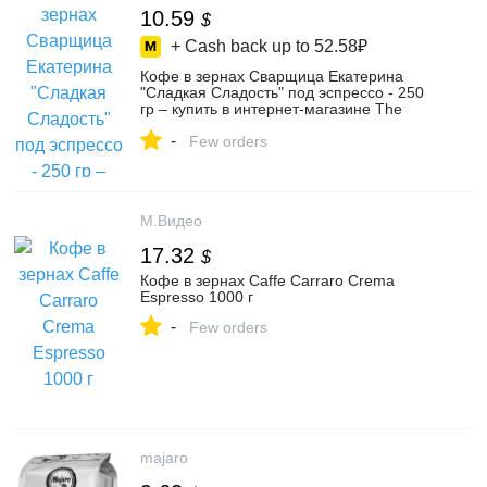
10.59
$
+ Cash back up to
52.58₽
Кофе в зернах Сварщица Екатерина
"Сладкая Cладость" под эспрессо - 250
гр – купить в интернет-магазине The
Welder Catherine на Яндекс Маркете,
-
4344478777
Few orders
М.Видео
17.32
$
Кофе в зернах Сaffe Carraro Crema
Espresso 1000 г
-
Few orders
majaro