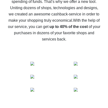
spending of funds. That’s why we offer a new tool.
10% cash back on AliExpress - the impossible is
possible
Uniting dozens of shops, technologies and designs,
we created an awesome cashback-service in order to
The best cash back on AliExpress - how to find it
make your shopping truly economical.
With the help of
The best cash back service for AliExpress - let's
our service, you can get
up to 40% of the cost
of your
compare offers
purchases in dozens of your favorite shops and
services back.