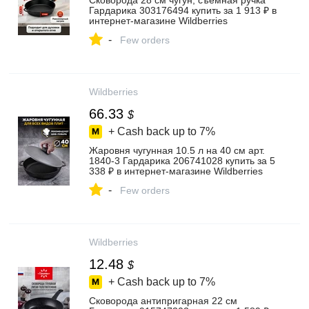
Сковорода 28 см чугун, съемная ручка
Гардарика 303176494 купить за 1 913 ₽ в
интернет‑магазине Wildberries
-
Few orders
Wildberries
66.33
$
+ Cash back up to
7%
Жаровня чугунная 10.5 л на 40 см арт.
1840-3 Гардарика 206741028 купить за 5
338 ₽ в интернет‑магазине Wildberries
-
Few orders
Wildberries
12.48
$
+ Cash back up to
7%
Сковорода антипригарная 22 см