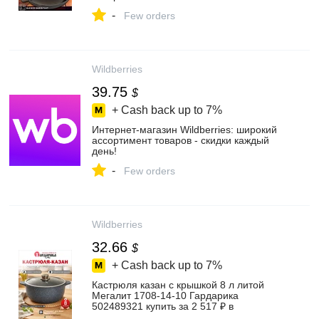
-
Few orders
Wildberries
39.75
$
+ Cash back up to
7%
Интернет‑магазин Wildberries: широкий
ассортимент товаров - скидки каждый
день!
-
Few orders
Wildberries
32.66
$
+ Cash back up to
7%
Кастрюля казан с крышкой 8 л литой
Мегалит 1708-14-10 Гардарика
502489321 купить за 2 517 ₽ в
интернет‑магазине Wildberries