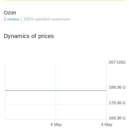
Ozon
1
review
100
%
satisfied customers
Dynamics of prices
207 USD
189.36 US
179.36 US
169.36 US
4 May
4 May