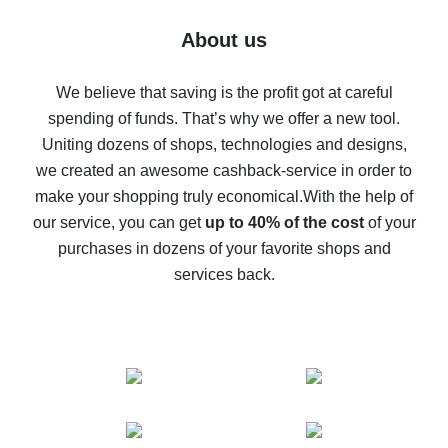
Five ways to get the most cash back on AliExpress
About us
How to get back on AliExpress - easy ways to get cash
back
We believe that saving is the profit got at careful
spending of funds. That’s why we offer a new tool.
10% cash back on AliExpress - the impossible is
possible
Uniting dozens of shops, technologies and designs,
we created an awesome cashback-service in order to
The best cash back on AliExpress - how to find it
make your shopping truly economical.
With the help of
The best cash back service for AliExpress - let's
our service, you can get
up to 40% of the cost
of your
compare offers
purchases in dozens of your favorite shops and
services back.