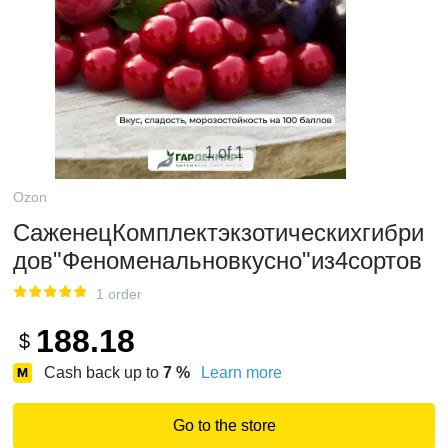
1 of 1
Ozon
СаженецКомплектэкзотическихгибри
дов"Феноменальновкусно"из4сортов
1 order
188.18
$
Cash back up to
7
%
Learn more
Go to the store