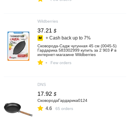
Wildberries
37.21
$
+ Cash back up to
7%
Сковорода-Садж чугунная 45 см (0045-5)
Гардарика 583302999 купить за 2 903 ₽ в
интернет‑магазине Wildberries
-
Few orders
DNS
17.92
$
СковородаГардарика0124
4.6
65 orders