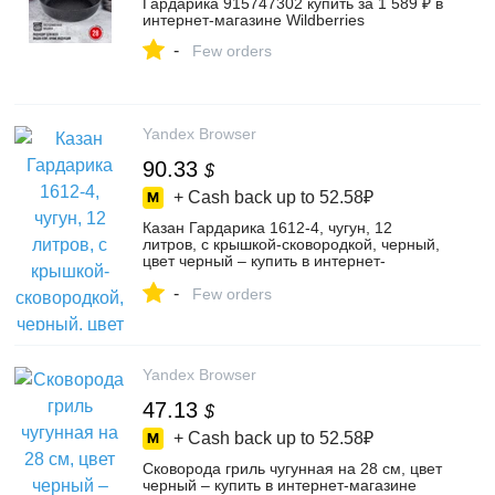
Гардарика 915747302 купить за 1 589 ₽ в
интернет‑магазине Wildberries
-
Few orders
Yandex Browser
90.33
$
+ Cash back up to
52.58₽
Казан Гардарика 1612-4, чугун, 12
литров, с крышкой-сковородкой, черный,
цвет черный – купить в интернет-
магазине Дельфиненок на Яндекс
-
Маркете, 4489538619
Few orders
Yandex Browser
47.13
$
+ Cash back up to
52.58₽
Сковорода гриль чугунная на 28 см, цвет
черный – купить в интернет-магазине