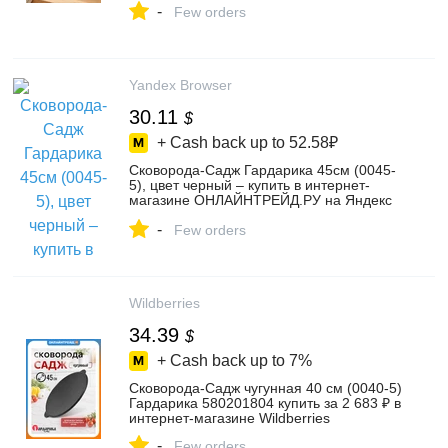
-
Few orders
Yandex Browser
30.11
$
+ Cash back up to
52.58₽
Сковорода-Садж Гардарика 45см (0045-
5), цвет черный – купить в интернет-
магазине ОНЛАЙНТРЕЙД.РУ на Яндекс
Маркете, 103278572690
-
Few orders
Wildberries
34.39
$
+ Cash back up to
7%
Сковорода-Садж чугунная 40 см (0040-5)
Гардарика 580201804 купить за 2 683 ₽ в
интернет‑магазине Wildberries
-
Few orders