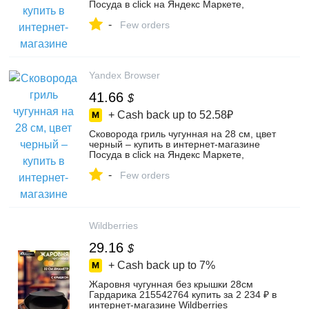
Посуда в click на Яндекс Маркете,
103186562481
-
Few orders
Yandex Browser
41.66
$
+ Cash back up to
52.58₽
Сковорода гриль чугунная на 28 см, цвет
черный – купить в интернет-магазине
Посуда в click на Яндекс Маркете,
103186562489
-
Few orders
Wildberries
29.16
$
+ Cash back up to
7%
Жаровня чугунная без крышки 28см
Гардарика 215542764 купить за 2 234 ₽ в
интернет‑магазине Wildberries