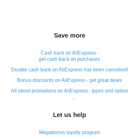
Save more
Cash back on AliExpress -
get cash back on purchases
Double cash back on AliExpress has been cancelled!
Bonus discounts on AliExpress - get great deals
All about promotions on AliExpress - types and option
What is cash back when making purchases on
AliExpress - short and sweet
Let us help
The best place to download cash back for AliExpress
and how to install it
Megabonus loyalty program
What is the AliExpress cash back plugin and what are