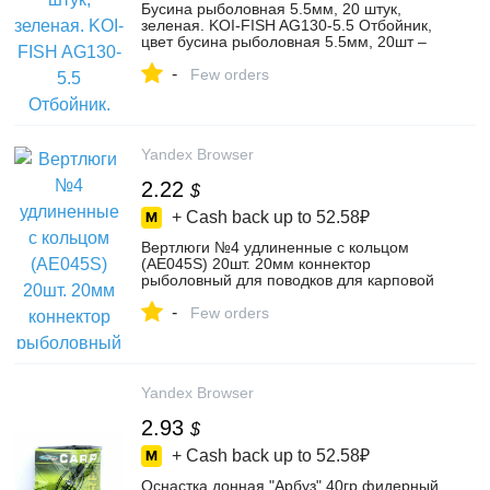
Бусина рыболовная 5.5мм, 20 штук,
зеленая. KOI-FISH AG130-5.5 Отбойник,
цвет бусина рыболовная 5.5мм, 20шт –
купить в интернет-магазине KOI-FISH на
-
Яндекс Маркете, 102633993679
Few orders
Yandex Browser
2.22
$
+ Cash back up to
52.58₽
Вертлюги №4 удлиненные с кольцом
(AE045S) 20шт. 20мм коннектор
рыболовный для поводков для карповой
ловли, цвет вертлюги №4 удлиненные с
-
кольцом, 20шт, 20мм – купить в
Few orders
интернет-магазине KOI-FISH на Яндекс
Маркете, 103193150726
Yandex Browser
2.93
$
+ Cash back up to
52.58₽
Оснастка донная "Арбуз" 40гр фидерный