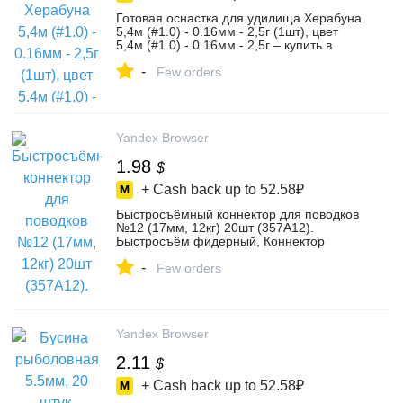
Готовая оснастка для удилища Херабуна
5,4м (#1.0) - 0.16мм - 2,5г (1шт), цвет
5,4м (#1.0) - 0.16мм - 2,5г – купить в
интернет-магазине Старый Шаман на
-
Яндекс Маркете, 5828726690
Few orders
Yandex Browser
1.98
$
+ Cash back up to
52.58₽
Быстросъёмный коннектор для поводков
№12 (17мм, 12кг) 20шт (357A12).
Быстросъём фидерный, Коннектор
карповый. Монтаж для ловли карпа, цвет
-
быстросъёмный коннектор 17мм №12,
Few orders
20шт – купить в интернет-магазине KOI-
FISH на Яндекс Маркете, 103247091522
Yandex Browser
2.11
$
+ Cash back up to
52.58₽