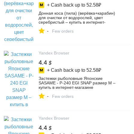
+ Cash back up to
52.58₽
Донная коса (пила) (верёвка+карабин)
для очистки от водорослей, цвет
серебристый – купить в интернет-
магазине AAAMED на Яндекс Маркете,
-
4479108883
Few orders
Yandex Browser
4.4
$
+ Cash back up to
52.58₽
Застежки рыболовные Японские
SASAME - P-240 EGI SNAP размер M –
купить в интернет-магазине
ВремяРыбалки на Яндекс Маркете,
-
5151126647
Few orders
Yandex Browser
4.4
$