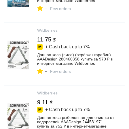
интернет‑магазине Wildberries
-
Few orders
Wildberries
11.75
$
+ Cash back up to
7%
Донная коса (пила) (верёвка+карабин)
AAADesign 280460358 купить за 970 ₽ в
интернет‑магазине Wildberries
-
Few orders
Wildberries
9.11
$
+ Cash back up to
7%
Донная коса рыболовная для очистки от
водорослей AAADesign 244531971
купить за 752 ₽ в интернет‑магазине