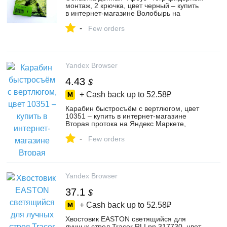
монтаж, 2 крючка, цвет черный – купить
в интернет-магазине Волобырь на
Яндекс Маркете, 101967404337
-
Few orders
Yandex Browser
4.43
$
+ Cash back up to
52.58₽
Карабин быстросъём с вертлюгом, цвет
10351 – купить в интернет-магазине
Вторая протока на Яндекс Маркете,
5777206777
-
Few orders
Yandex Browser
37.1
$
+ Cash back up to
52.58₽
Хвостовик EASTON светящийся для
лучных стрел Tracer RLI pn 317730, цвет