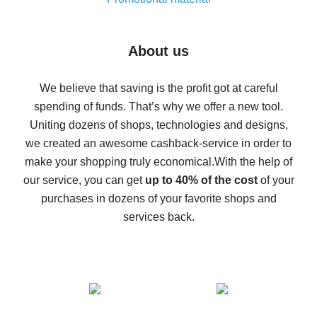
7% cash back on AliExpress - save on purchases
Five ways to get the most cash back on AliExpress
About us
How to get back on AliExpress - easy ways to get cash
back
We believe that saving is the profit got at careful
spending of funds. That’s why we offer a new tool.
10% cash back on AliExpress - the impossible is
possible
Uniting dozens of shops, technologies and designs,
we created an awesome cashback-service in order to
The best cash back on AliExpress - how to find it
make your shopping truly economical.
With the help of
The best cash back service for AliExpress - let's
our service, you can get
up to 40% of the cost
of your
compare offers
purchases in dozens of your favorite shops and
services back.