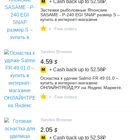
+ Cash back up to
52.58₽
Застежки рыболовные Японские
SASAME - P-240 EGI SNAP размер S –
купить в интернет-магазине
ВремяРыбалки на Яндекс Маркете,
-
5151106820
Few orders
Yandex Browser
4.59
$
+ Cash back up to
52.58₽
Оснастка к удочке Salmo FR 49 01.0 –
купить в интернет-магазине
ОНЛАЙНТРЕЙД.РУ на Яндекс Маркете,
103199509825
-
Few orders
Yandex Browser
2.05
$
+ Cash back up to
52.58₽