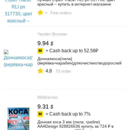
красный – купить в интернет-магазине
Арсенал1 на Яндекс Маркете,
-
103336107706
Few orders
Yandex Browser
9.94
$
+ Cash back up to
52.58₽
Доннаякоса(пила)
(верёвка+карабин)дляочисткиотводорослей
4.8
73 order
Wildberries
9.31
$
+ Cash back up to
7%
Донная коса 3 мм (пила, грабли)
AAADesign 928826636 купить за 724 ₽ в