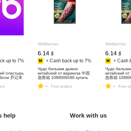
Wildberries
Wildberries
6.14
6.14
$
$
ck up to
7%
+ Cash back up to
7%
+ Cash 
Чудо бальзам дымок
Чудо бальза
ий пластырь
китайский от варикоза 中国
китайский о
й боли 乔记本
急救箱 1088006590 купить
急救箱 108800
упить за 531
за 459 ₽ в
за 459 ₽ в
-
-
агазине
ers
интернет‑магазине
Few orders
интернет‑ма
Few or
Wildberries
Wildberries
s help
Work with us