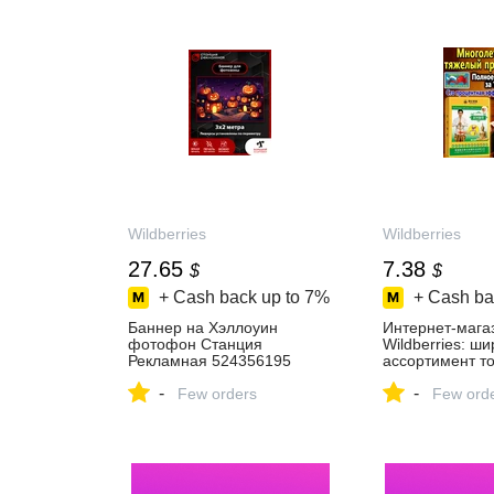
Wildberries
Wildberries
27.65
7.38
$
$
+ Cash back up to
7%
+ Cash ba
Баннер на Хэллоуин
Интернет‑мага
фотофон Станция
Wildberries: ш
Рекламная 524356195
ассортимент то
купить за 2 197 ₽ в
скидки каждый 
-
-
интернет‑магазине
Few orders
Few ord
Wildberries