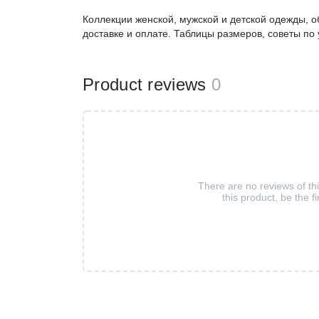
Коллекции женской, мужской и детской одежды, о
доставке и оплате. Таблицы размеров, советы по
Product reviews
0
There are no reviews of th
this product, be the fi