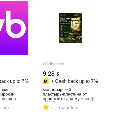
Wildberries
9.28
$
back up to
7%
+ Cash back up to
7%
газин
монастырский
 широкий
пластырь‑пластина от
товаров -
простатита для мужчин 泰
й день!
伦弥缦 966435879 купить за
-
ders
726 ₽ в интернет‑магазине
Few orders
Wildberries