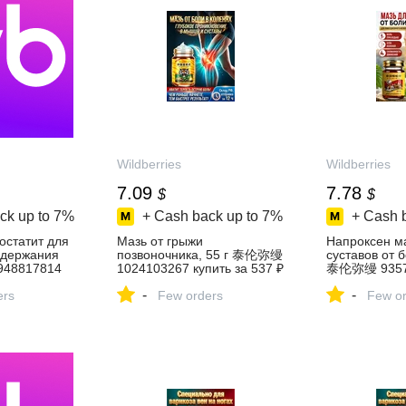
Wildberries
Wildberries
7.09
7.78
$
$
ck up to
7%
+ Cash back up to
7%
+ Cash 
остатит для
Мазь от грыжи
Напроксен м
едержания
позвоночника, 55 г 泰伦弥缦
суставов от 
48817814
1024103267 купить за 537 ₽
泰伦弥缦 93572
 в
в интернет‑магазине
за 605 ₽ в
-
-
зине
ers
Wildberries
Few orders
интернет‑ма
Few or
Wildberries