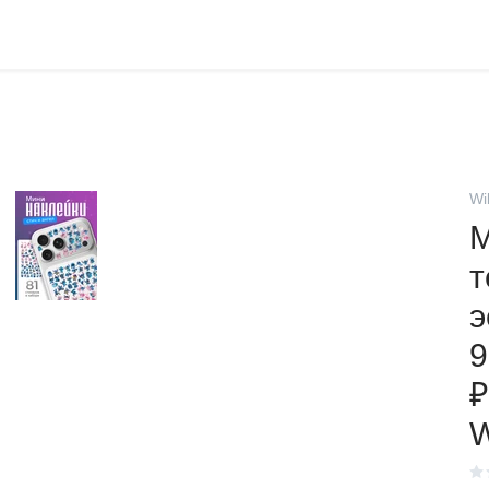
Wi
М
т
э
9
₽
W