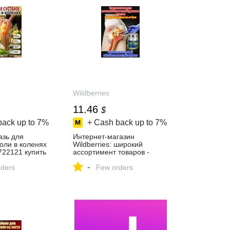
Wildberries
11.46
$
back up to
7%
+ Cash back up to
7%
азь для
Интернет‑магазин
боли в коленях
Wildberries: широкий
2121 купить
ассортимент товаров -
скидки каждый день!
-
газине
ders
Few orders