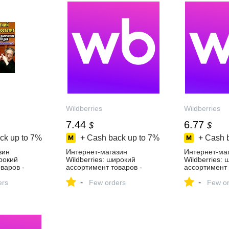
Wildberries
Wildberries
7.44
6.77
$
$
ck up to
7%
+ Cash back up to
7%
+ Cash 
зин
Интернет‑магазин
Интернет‑ма
ирокий
Wildberries: широкий
Wildberries:
варов -
ассортимент товаров -
ассортимент 
день!
скидки каждый день!
скидки кажды
-
-
ers
Few orders
Few or