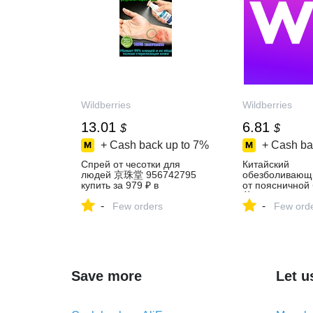
Wildberries
Wildberries
13.01
6.81
$
$
+ Cash back up to
7%
+ Cash ba
Спрей от чесотки для
Китайский
людей 京珠堂 956742795
обезболивающ
купить за 979 ₽ в
от пояснично
интернет‑магазине
草 785892881 к
-
-
Wildberries
Few orders
₽ в интернет‑м
Few ord
Wildberries
Save more
Let u