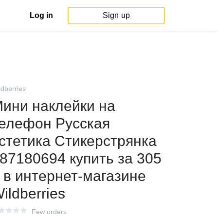
Log in
Sign up
ldberries
ини наклейки на
елефон Русская
стетика Стикерстрянка
87180694 купить за 305
 в интернет‑магазине
ildberries
Few orders