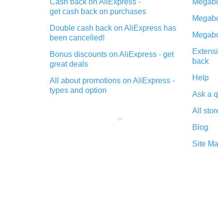
Cash back on AliExpress -
Megabo
get cash back on purchases
Megabo
Double cash back on AliExpress has
Megabo
been cancelled!
Extensi
Bonus discounts on AliExpress - get
back
great deals
Help
All about promotions on AliExpress -
types and option
Ask a q
What is cash back when making
All stor
purchases on AliExpress - short and
sweet
Blog
The best place to download cash
Site M
back for AliExpress and how to
install it
What is the AliExpress cash back
plugin and what are its advantages
Cash back from the AliExpress
mobile app - advantages of the