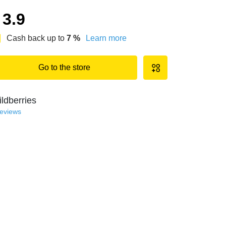
3.9
Cash back up to
7
%
Learn more
Go to the store
ldberries
reviews