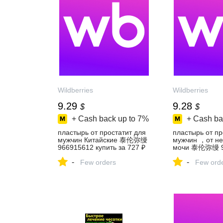
Wildberries
Wildberries
9.29
9.28
$
$
+ Cash back up to
7%
+ Cash ba
пластырь от простатит для
пластырь от пр
мужчин Китайские 泰伦弥缦
мужчин ，от н
966915612 купить за 727 ₽
мочи 泰伦弥缦 9
в интернет‑магазине
купить за 726 ₽
-
-
Wildberries
Few orders
интернет‑мага
Few ord
Wildberries