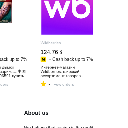
Wildberries
124.76
$
back up to
7%
+ Cash back up to
7%
м дымок
Интернет‑магазин
т варикоза 中国
Wildberries: широкий
6591 купить
ассортимент товаров -
скидки каждый день!
-
газине
ders
Few orders
About us
We believe that saving is the profit