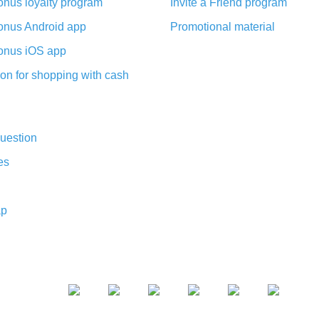
nus loyalty program
Invite a Friend program
nus Android app
Promotional material
nus iOS app
on for shopping with cash
uestion
es
ap