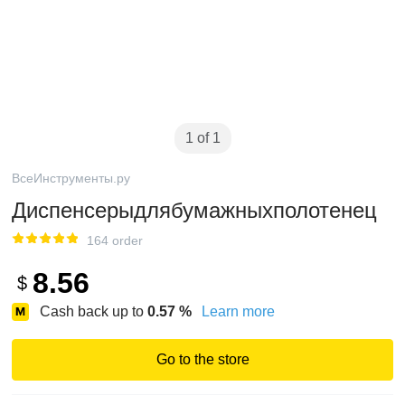
1 of 1
ВсеИнструменты.ру
Диспенсерыдлябумажныхполотенец
164 order
8.56
$
Cash back up to
0.57
%
Learn more
Go to the store