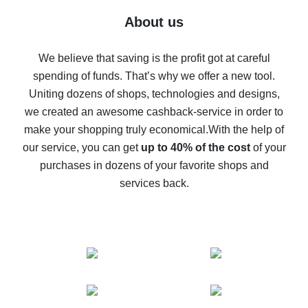
Five ways to get the most cash back on AliExpress
About us
How to get back on AliExpress - easy ways to get cash
back
We believe that saving is the profit got at careful
spending of funds. That’s why we offer a new tool.
10% cash back on AliExpress - the impossible is
possible
Uniting dozens of shops, technologies and designs,
we created an awesome cashback-service in order to
The best cash back on AliExpress - how to find it
make your shopping truly economical.
With the help of
The best cash back service for AliExpress - let's
our service, you can get
up to 40% of the cost
of your
compare offers
purchases in dozens of your favorite shops and
services back.