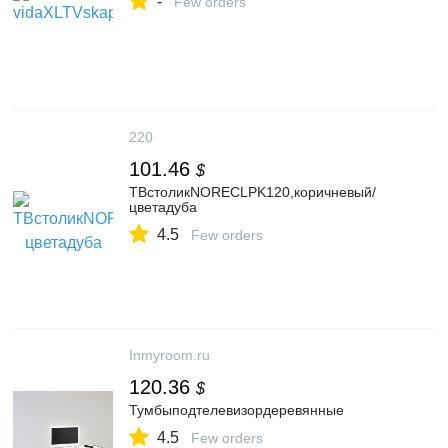
-
Few orders
220
101.46
$
ТВстоликNORECLPK120,коричневый/
цветадуба
4.5
Few orders
Inmyroom.ru
120.36
$
Тумбыподтелевизордеревянные
4.5
Few orders