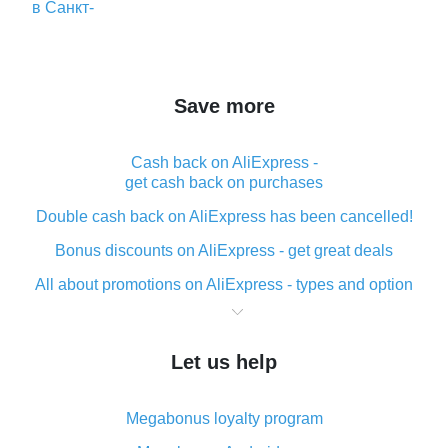
Save more
Cash back on AliExpress -
get cash back on purchases
Double cash back on AliExpress has been cancelled!
Bonus discounts on AliExpress - get great deals
All about promotions on AliExpress - types and option
What is cash back when making purchases on
AliExpress - short and sweet
Let us help
The best place to download cash back for AliExpress
and how to install it
Megabonus loyalty program
What is the AliExpress cash back plugin and what are
its advantages