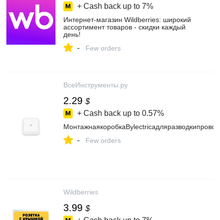
+ Cash back up to
7%
Интернет‑магазин Wildberries: широкий
ассортимент товаров - скидки каждый
день!
-
Few orders
ВсеИнструменты.ру
2.29
$
+ Cash back up to
0.57%
МонтажнаякоробкаBylectricaдляразводкипров
-
Few orders
Wildberries
3.99
$