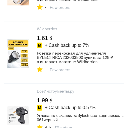
-
Few orders
Wildberries
1.61
$
+ Cash back up to
7%
Розетка переносная для удлинителя
BYLECTRICA 232033800 купить за 128 ₽
в интернет‑магазине Wildberries
-
Few orders
ВсеИнструменты.ру
1.99
$
+ Cash back up to
0.57%
УгловаяплоскаявилкаBylectricaоткиднымскольц
061черный
4.5
50 orders