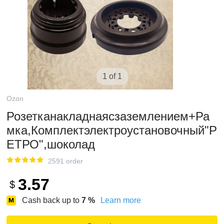
1 of 1
Ozon
Розетканакладнаясзаземлением+Ра
мка,Комплектэлектроустановочный"Р
ЕТРО",шоколад
2591 order
3.57
$
Cash back up to
7
%
Learn more