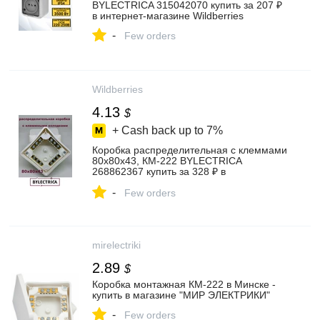
BYLECTRICA 315042070 купить за 207 ₽
в интернет‑магазине Wildberries
-
Few orders
Wildberries
4.13
$
+ Cash back up to
7%
Коробка распределительная с клеммами
80х80х43, КМ-222 BYLECTRICA
268862367 купить за 328 ₽ в
интернет‑магазине Wildberries
-
Few orders
mirelectriki
2.89
$
Коробка монтажная КМ-222 в Минске -
купить в магазине "МИР ЭЛЕКТРИКИ"
-
Few orders