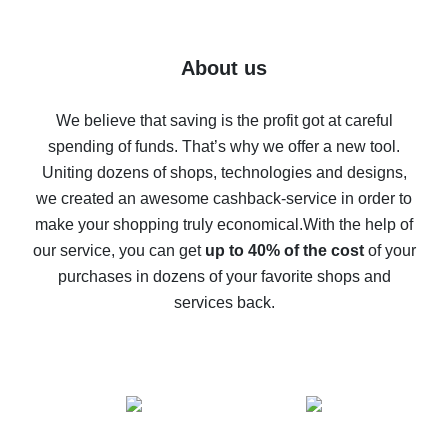
7% cash back on AliExpress - save on purchases
Five ways to get the most cash back on AliExpress
About us
How to get back on AliExpress - easy ways to get cash
back
We believe that saving is the profit got at careful
spending of funds. That’s why we offer a new tool.
10% cash back on AliExpress - the impossible is
possible
Uniting dozens of shops, technologies and designs,
we created an awesome cashback-service in order to
The best cash back on AliExpress - how to find it
make your shopping truly economical.
With the help of
The best cash back service for AliExpress - let's
our service, you can get
up to 40% of the cost
of your
compare offers
purchases in dozens of your favorite shops and
services back.