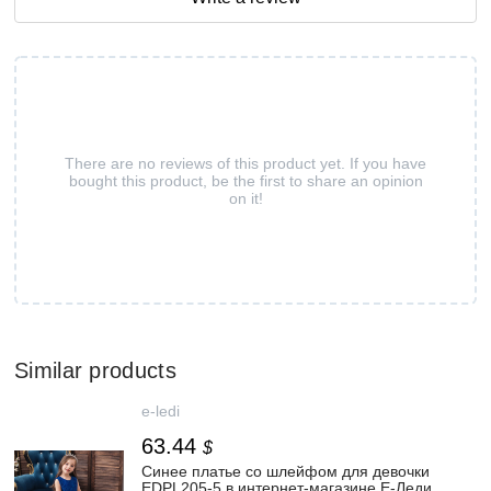
There are no reviews of this product yet. If you have
bought this product, be the first to share an opinion
on it!
Similar products
e-ledi
63.44
$
Синее платье со шлейфом для девочки
EDPL205-5 в интернет-магазине Е-Леди