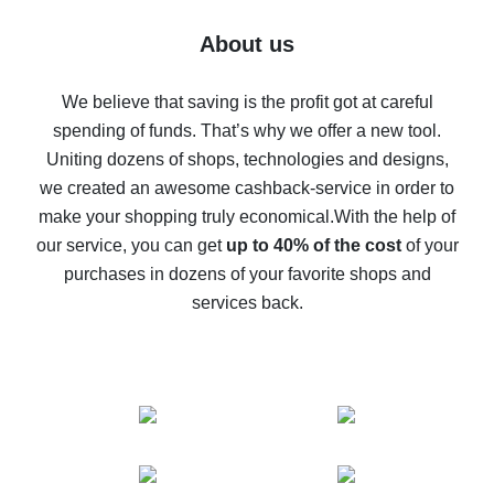
Five ways to get the most cash back on AliExpress
About us
How to get back on AliExpress - easy ways to get cash
back
We believe that saving is the profit got at careful
spending of funds. That’s why we offer a new tool.
10% cash back on AliExpress - the impossible is
possible
Uniting dozens of shops, technologies and designs,
we created an awesome cashback-service in order to
The best cash back on AliExpress - how to find it
make your shopping truly economical.
With the help of
The best cash back service for AliExpress - let's
our service, you can get
up to 40% of the cost
of your
compare offers
purchases in dozens of your favorite shops and
services back.