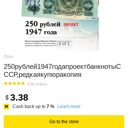
1 of 1
Ozon
250рублей1947годапроектбанкнотыС
ССР,редкаякупюракопия
136 orders
3.38
$
Cash back up to
7
%
Learn more
Go to the store