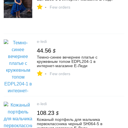
-
Few orders
e-ledi
44.56
$
Темно-синее вечернее платье с
кружевным топом EDPL204-1 в
интернет-магазине Е-Леди
-
Few orders
e-ledi
108.23
$
Кожаный портфель для мальчика
первоклассника черный SH064-5 в