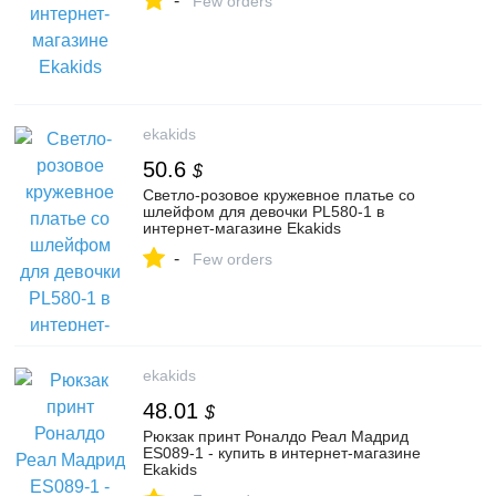
-
Few orders
ekakids
50.6
$
Светло-розовое кружевное платье со
шлейфом для девочки PL580-1 в
интернет-магазине Ekakids
-
Few orders
ekakids
48.01
$
Рюкзак принт Роналдо Реал Мадрид
ES089-1 - купить в интернет-магазине
Ekakids