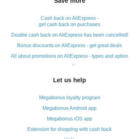
Save more
Cash back on AliExpress -
get cash back on purchases
Double cash back on AliExpress has been cancelled!
Bonus discounts on AliExpress - get great deals
All about promotions on AliExpress - types and option
What is cash back when making purchases on
AliExpress - short and sweet
Let us help
The best place to download cash back for AliExpress
and how to install it
Megabonus loyalty program
What is the AliExpress cash back plugin and what are
its advantages
Megabonus Android app
Cash back from the AliExpress mobile app -
Megabonus iOS app
advantages of the plugin
Extension for shopping with cash back
Double cash back on AliExpress has been cancelled!