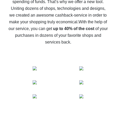
spending of funds. That’s why we offer a new tool.
10% cash back on AliExpress - the impossible is
possible
Uniting dozens of shops, technologies and designs,
we created an awesome cashback-service in order to
The best cash back on AliExpress - how to find it
make your shopping truly economical.
With the help of
The best cash back service for AliExpress - let's
our service, you can get
up to 40% of the cost
of your
compare offers
purchases in dozens of your favorite shops and
services back.