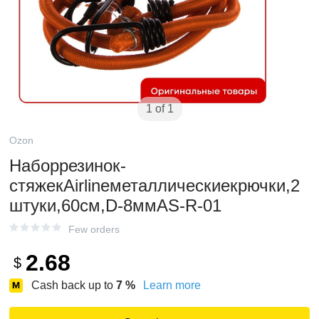
1 of 1
Ozon
Наборрезинок-
стяжекAirlineметаллическиекрючки,2
штуки,60см,D-8ммAS-R-01
Few orders
2.68
$
Cash back up to
7
%
Learn more