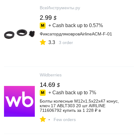
ВсеИнструменты.ру
2.99
$
+ Cash back up to
0.57%
ФиксатордляковровAirlineACM-F-01
3.3
3 order
Wildberries
14.69
$
+ Cash back up to
7%
Болты колесные M12x1,5x22x47 конус,
ключ 17 ABLT303 20 шт AIRLINE
711606792 купить за 1 228 ₽ в
интернет‑магазине Wildberries
-
Few orders