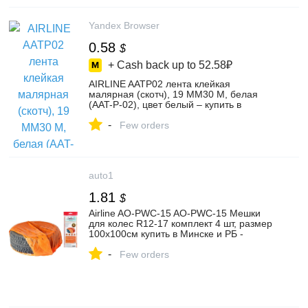
Yandex Browser
0.58
$
+ Cash back up to
52.58₽
AIRLINE AATP02 лента клейкая
малярная (скотч), 19 ММ30 М, белая
(AAT-P-02), цвет белый – купить в
интернет-магазине Ол Партс на Яндекс
-
Маркете, 102270920760
Few orders
auto1
1.81
$
Airline AO-PWC-15 AO-PWC-15 Мешки
для колес R12-17 комплект 4 шт, размер
100х100см купить в Минске и РБ -
Страница 2 - auto1.by интернет-магазин
-
автозапчастей
Few orders