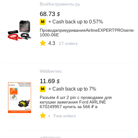
ВсеИнструменты.ру
68.73
$
+ Cash back up to
0.57%
ПроводаприкуриванияAirlineEXPERTPROseries1
1000-06E
4.3
17 orders
Wildberries
11.69
$
+ Cash back up to
7%
Разъём 4 шт 2 pin с проводами для
катушки зажигания Ford AIRLINE
670249957 купить за 566 ₽ в
интернет‑магазине Wildberries
-
Few orders