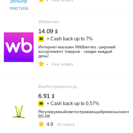
интернет-магазине Ол Партс на Яндекс
Few orders
Маркете, 102980063647
Wildberries
14.09
$
+ Cash back up to
7%
Интернет‑магазин Wildberries: широкий
ассортимент товаров - скидки каждый
день!
-
Few orders
ВсеИнструменты.ру
6.91
$
+ Cash back up to
0.57%
Регулируемыйсветоотражающийременьснаплеч
BS-08
4.9
30 orders