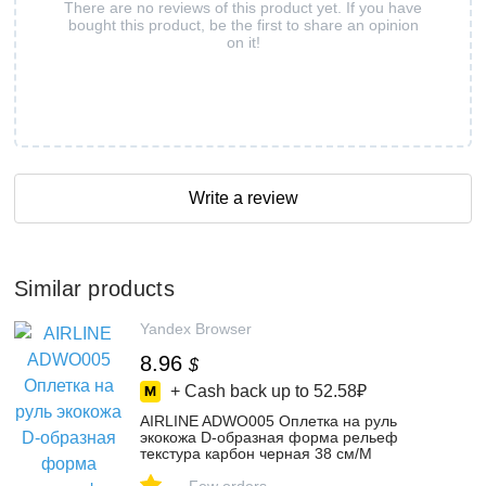
There are no reviews of this product yet. If you have
bought this product, be the first to share an opinion
on it!
Write a review
Similar products
Yandex Browser
8.96
$
+ Cash back up to
52.58₽
AIRLINE ADWO005 Оплетка на руль
экокожа D-образная форма рельеф
текстура карбон черная 38 см/М
(ADWO005), цвет черный – купить в
-