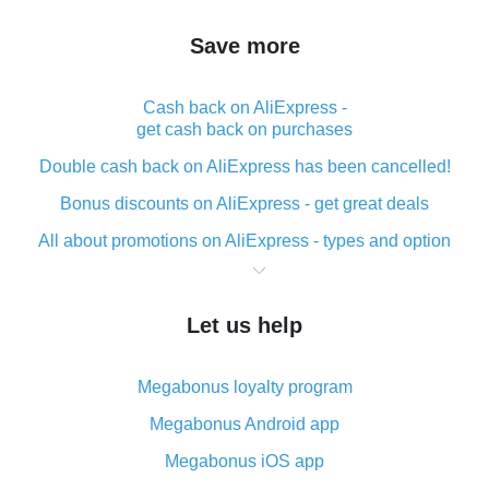
Save more
Cash back on AliExpress -
get cash back on purchases
Double cash back on AliExpress has been cancelled!
Bonus discounts on AliExpress - get great deals
All about promotions on AliExpress - types and option
What is cash back when making purchases on
AliExpress - short and sweet
Let us help
The best place to download cash back for AliExpress
and how to install it
Megabonus loyalty program
What is the AliExpress cash back plugin and what are
its advantages
Megabonus Android app
Cash back from the AliExpress mobile app -
Megabonus iOS app
advantages of the plugin