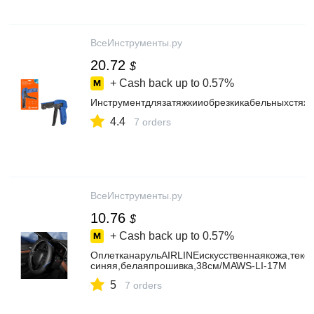
ВсеИнструменты.ру
20.72
$
+ Cash back up to
0.57%
Инструментдлязатяжкииобрезкикабельныхстяже
4.4
7 orders
ВсеИнструменты.ру
10.76
$
+ Cash back up to
0.57%
ОплетканарульAIRLINEискусственнаякожа,текст
синяя,белаяпрошивка,38см/МAWS-LI-17M
5
7 orders