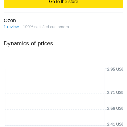
Go to the store
Ozon
1
review
100
%
satisfied customers
Dynamics of prices
2.95 USD
2.71 USD
2.56 USD
2.41 USD