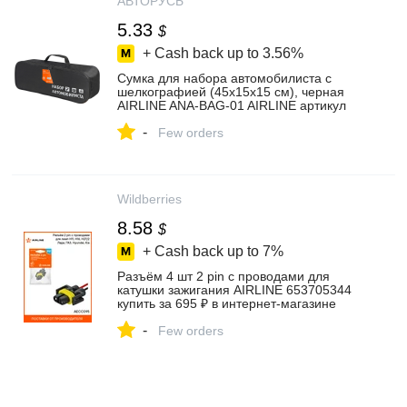
АВТОРУСЬ
5.33
$
+ Cash back up to
3.56%
Сумка для набора автомобилиста с
шелкографией (45х15х15 см), черная
AIRLINE ANA-BAG-01 AIRLINE артикул
ANA-BAG-01 - цена, характеристики,
-
купить в Москве в интернет-магазине
Few orders
автозапчастей АВТОРУСЬ
Wildberries
8.58
$
+ Cash back up to
7%
Разъём 4 шт 2 pin с проводами для
катушки зажигания AIRLINE 653705344
купить за 695 ₽ в интернет‑магазине
Wildberries
-
Few orders