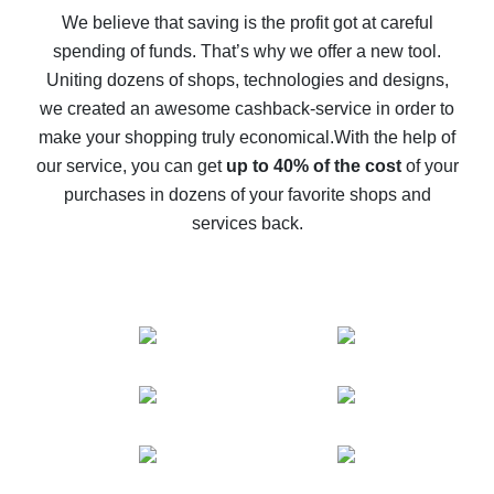
back
We believe that saving is the profit got at careful
spending of funds. That’s why we offer a new tool.
10% cash back on AliExpress - the impossible is
possible
Uniting dozens of shops, technologies and designs,
we created an awesome cashback-service in order to
The best cash back on AliExpress - how to find it
make your shopping truly economical.
With the help of
The best cash back service for AliExpress - let's
our service, you can get
up to 40% of the cost
of your
compare offers
purchases in dozens of your favorite shops and
services back.