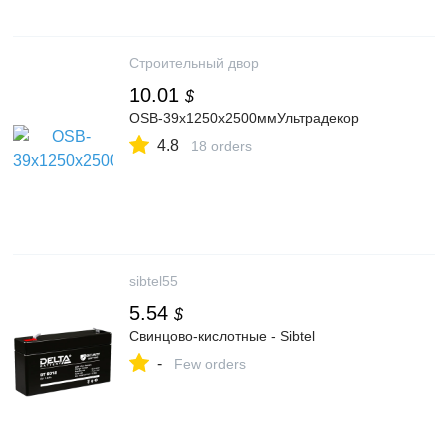
Строительный двор
10.01
$
OSB-39х1250х2500ммУльтрадекор
4.8
18 orders
sibtel55
5.54
$
Свинцово-кислотные - Sibtel
-
Few orders