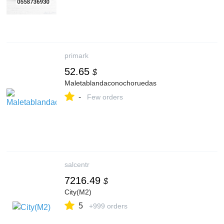
primark
52.65
$
Maletablandaconochoruedas
-
Few orders
salcentr
7216.49
$
City(M2)
5
+999 orders