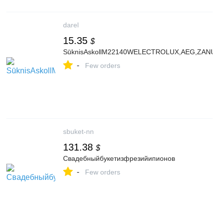
darel
15.35
$
SūknisAskollM22140WELECTROLUX,AEG,ZANUS
-
Few orders
sbuket-nn
131.38
$
Свадебныйбукетизфрезийипионов
-
Few orders