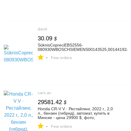
darel
30.09
$
SūknisCopreciEBS2556-
080930WBOSCHSIEMENS00143525,00144192an
-
Few orders
cars.av
29581.42
$
Honda CR-V V · Рестайлинг, 2022 г., 2,0
л., бензин (гибрид), автомат, купить в
Минске - цена 29900 $, фото,
характеристики. av.by — объявления о
-
продаже автомобилей. | №131241383
Few orders