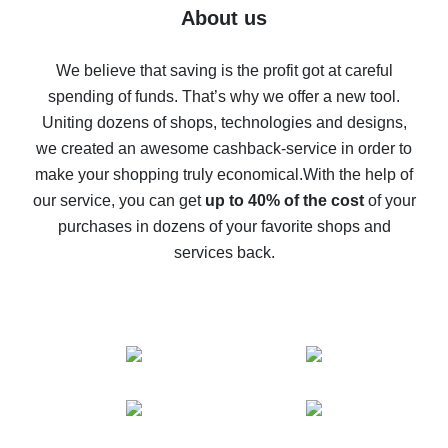
Five ways to get the most cash back on AliExpress
About us
How to get back on AliExpress - easy ways to get cash
back
We believe that saving is the profit got at careful
spending of funds. That’s why we offer a new tool.
10% cash back on AliExpress - the impossible is
possible
Uniting dozens of shops, technologies and designs,
we created an awesome cashback-service in order to
The best cash back on AliExpress - how to find it
make your shopping truly economical.
With the help of
The best cash back service for AliExpress - let's
our service, you can get
up to 40% of the cost
of your
compare offers
purchases in dozens of your favorite shops and
services back.