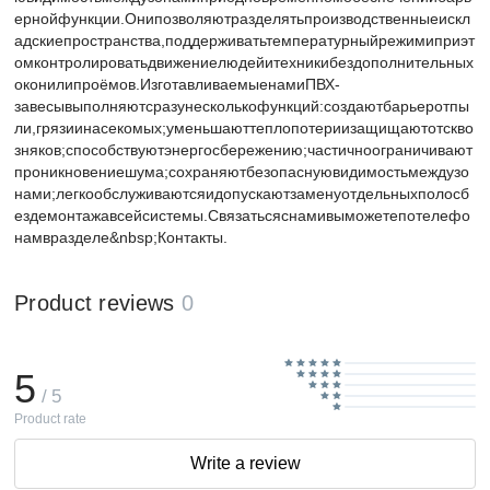
ернойфункции.Онипозволяютразделятьпроизводственныеискл
адскиепространства,поддерживатьтемпературныйрежимиприэт
омконтролироватьдвижениелюдейитехникибездополнительных
оконилипроёмов.ИзготавливаемыенамиПВХ-
завесывыполняютсразунесколькофункций:создаютбарьеротпы
ли,грязиинасекомых;уменьшаюттеплопотериизащищаютотскво
зняков;способствуютэнергосбережению;частичноограничивают
проникновениешума;сохраняютбезопаснуювидимостьмеждузо
нами;легкообслуживаютсяидопускаютзаменуотдельныхполосб
ездемонтажавсейсистемы.Связатьсяснамивыможетепотелефо
намвразделе&nbsp;Контакты.
Product reviews
0
5
/ 5
Product rate
Write a review