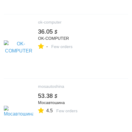
ok-computer
36.05
$
OK-COMPUTER
-
Few orders
mosautoshina
53.38
$
Мосавтошина
4.5
Few orders