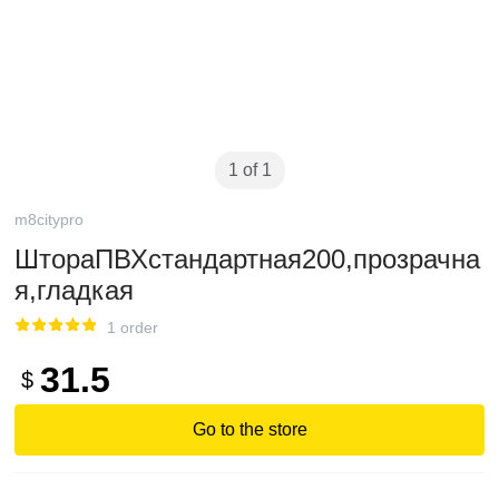
1 of 1
m8citypro
ШтораПВХстандартная200,прозрачна
я,гладкая
1 order
31.5
$
Go to the store