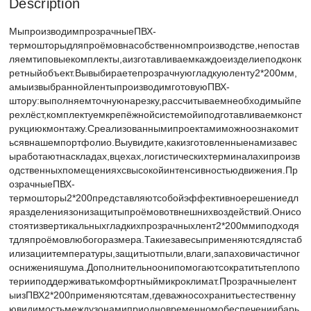
Description
МыпроизводимпрозрачныеПВХ-
термошторыдляпроёмовнасобственномпроизводстве,непостав
ляемтиповыекомплекты,аизготавливаемкаждоеизделиеподконк
ретныйобъект.Вывыбираетепрозрачнуюгладкуюленту2*200мм,
амыизвыбраннойлентыпроизводимготовуюПВХ-
штору:выполняемточнуюнарезку,рассчитываемнеобходимыйпе
рехлёст,комплектуемкрепёжнойсистемойиподготавливаемконст
рукциюкмонтажу.Среализованнымипроектамиможноознакомит
ьсявнашемпортфолио.Выувидите,какизготовленныенамизавес
ыработаютнаскладах,вцехах,логистическихтерминалахипроизв
одственныхпомещенияхсвысокойинтенсивностьюдвижения.Пр
озрачныеПВХ-
термошторы2*200представляютсобойэффективноерешениедл
яразделениязонизащитыпроёмовотвнешнихвоздействий.Онисо
стоятизвертикальныхгладкихпрозрачныхлент2*200ммиподходя
тдляпроёмовлюбогоразмера.Такиезавесыприменяютсядлястаб
илизациитемпературы,защитыотпыли,влаги,запаховичастичног
осниженияшума.Дополнительноонипомогаютсократитьтеплопо
терииподдерживатькомфортныймикроклимат.Прозрачныелент
ыизПВХ2*200применяютсятам,гдеважносохранитьестественну
ювидимостьмеждузонамиприодновременномобеспечениибарь