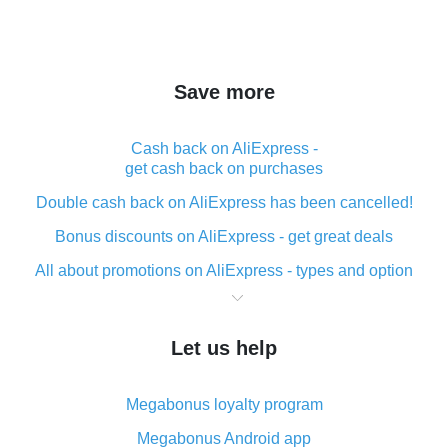
Save more
Cash back on AliExpress -
get cash back on purchases
Double cash back on AliExpress has been cancelled!
Bonus discounts on AliExpress - get great deals
All about promotions on AliExpress - types and option
What is cash back when making purchases on
AliExpress - short and sweet
Let us help
The best place to download cash back for AliExpress
and how to install it
Megabonus loyalty program
What is the AliExpress cash back plugin and what are
its advantages
Megabonus Android app