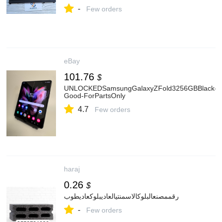
-
Few orders
eBay
101.76
$
UNLOCKEDSamsungGalaxyZFold3256GBBlack-
Good-ForPartsOnly
4.7
Few orders
haraj
0.26
$
رقممصنعالبلوكالاسمنتيالعاديبلوكعاديطوب
-
Few orders