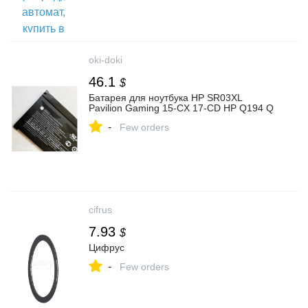
oki-doki
46.1
$
Батарея для ноутбука HP SR03XL
Pavilion Gaming 15-CX 17-CD HP Q194 Q
-
Few orders
cifrus
7.93
$
Цифрус
-
Few orders