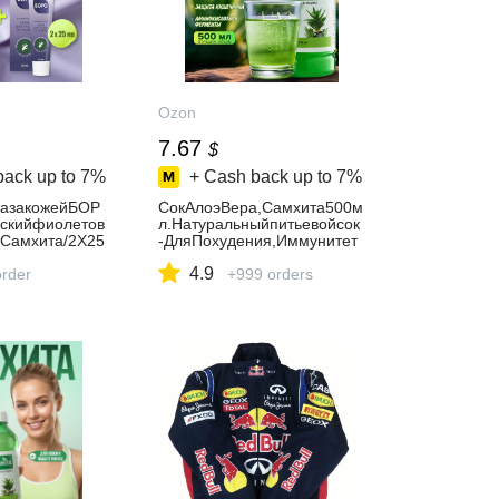
Ozon
7.67
$
back up to
7%
+ Cash back up to
7%
дазакожейБОР
CокАлоэВера,Самхита500м
скийфиолетов
л.Натуральныйпитьевойсок
иСамхита/2X25
-ДляПохудения,Иммунитет
а,Детокс,ОчищенияОрганиз
4.9
order
ма,Сосудов,Кишечника,Без
+999 orders
сахара