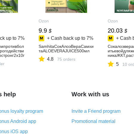
Ozon
Ozon
9.9
20.03
$
$
ck up to
7%
+ Cash back up to
7%
+ Cash 
ампротивбол
SamhitaСокАлоэВераСамхи
Сокалоэвера
рогодействи
таALOEVERAJUICE500мл
итьевойдляж
рстронг2х10г
никаЖКТ,рас
4.8
75 orders
итокдлядето
der
5
гельконцент
10 or
ния1л.
s help
Work with us
nus loyalty program
Invite a Friend program
nus Android app
Promotional material
nus iOS app