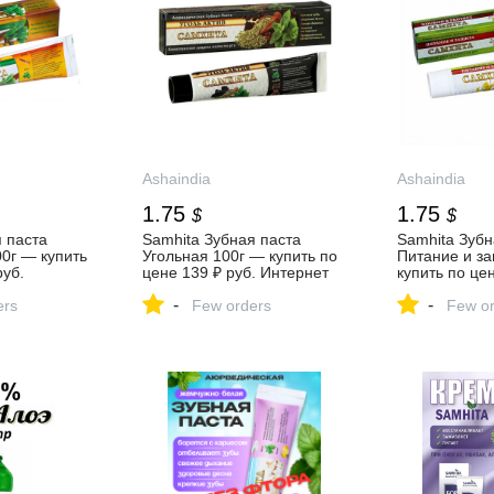
Ashaindia
Ashaindia
1.75
1.75
$
$
 паста
Samhita Зубная паста
Samhita Зубн
0г — купить
Угольная 100г — купить по
Питание и з
руб.
цене 139 ₽ руб. Интернет
купить по цен
зин
магазин индийских товаров
Интернет ма
-
-
аров Ашанти
ers
Ашанти (Москва)
Few orders
индийских т
Few or
(Москва)