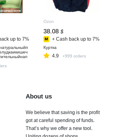
Ozon
38.08
$
back up to
7%
+ Cash back up to
7%
натуральныйп
Куртка
елудкаикишеч
4.9
+999 orders
тительныйнап
ксаипохудения,
ратдляразведе
ders
About us
We believe that saving is the profit
got at careful spending of funds.
That’s why we offer a new tool.
Uniting dozens of shops,