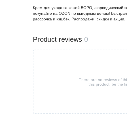
Крем для ухода за кожей БОРО, аюрведический зе
покупайте на OZON по выгодным ценам! Быстрая 
рассрочка и кэшбэк. Распродажи, скидки и акции
Product reviews
0
There are no reviews of th
this product, be the fi