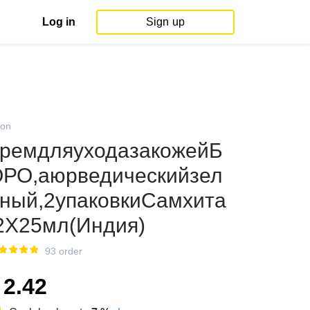
Log in
Sign up
on
ремдляуходазакожейБ
РО,аюрведическийзел
ный,2упаковкиСамхита
2X25мл(Индия)
93 order
2.42