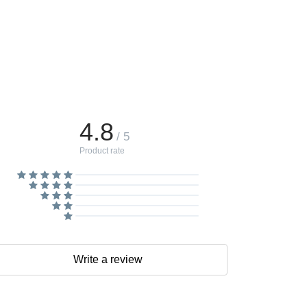
4.8
/ 5
Product rate
Write a review