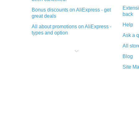
Extensi
Bonus discounts on AliExpress - get
back
great deals
Help
All about promotions on AliExpress -
types and option
Ask a q
What is cash back when making
All stor
purchases on AliExpress - short and
sweet
Blog
The best place to download cash
Site M
back for AliExpress and how to
install it
What is the AliExpress cash back
plugin and what are its advantages
Cash back from the AliExpress
mobile app - advantages of the
plugin
Double cash back on AliExpress has
been cancelled!