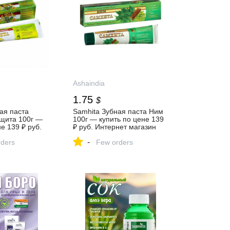
Ashaindia
1.75
$
ая паста
Samhita Зубная паста Ним
ащита 100г —
100г — купить по цене 139
е 139 ₽ руб.
₽ руб. Интернет магазин
газин
индийских товаров Ашанти
-
оваров Ашанти
ders
(Москва)
Few orders