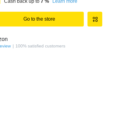
Cash back up to
7
%
Learn more
Go to the store
zon
review
100
%
satisfied customers