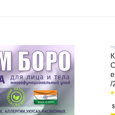
Oz
К
О
е
/
$