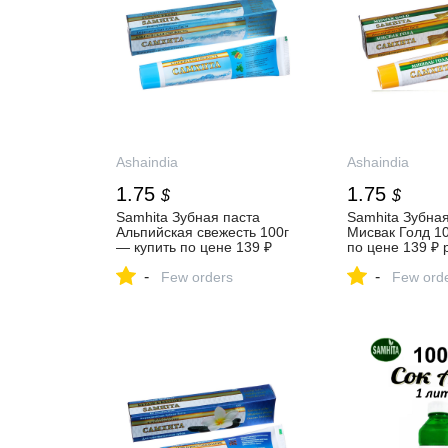
Ashaindia
Ashaindia
1.75
1.75
$
$
Samhita Зубная паста
Samhita Зубная
Альпийская свежесть 100г
Мисвак Голд 10
— купить по цене 139 ₽
по цене 139 ₽ 
руб. Интернет магазин
Интернет мага
-
-
индийских товаров Ашанти
Few orders
индийских тов
Few ord
(Москва)
(Москва)