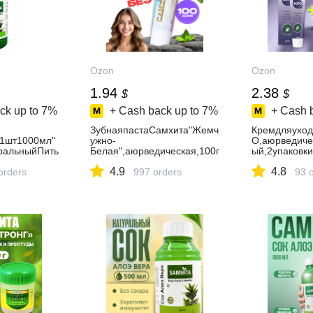
Ozon
Ozon
1.94
2.38
$
$
ck up to
7%
+ Cash back up to
7%
+ Cash 
ЗубнаяпастаСамхита"Жемч
Кремдляухо
-1шт1000мл"
ужно-
О,аюрведиче
ральныйПить
Белая",аюрведическая,100г
ый,2упаковк
яПохудения,
,отбеливающая,длявзросл
мл(Индия)
4.9
4.8
чищенияОрг
orders
ыхидетей
997 orders
93 
ика,Сосудов
зСахара,99%
7.2027)