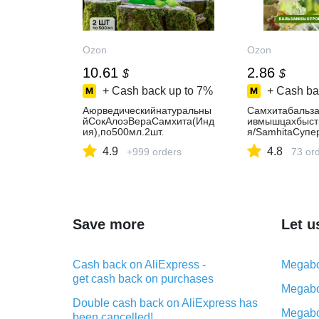
Ozon
Ozon
10.61
2.86
$
$
+ Cash back up to
7%
+ Cash ba
Аюрведическийнатуральны
Самхитабальз
йСокАлоэВераСамхита(Инд
ивмышцахбыст
ия),по500мл.2шт.
я/SamhitaСупе
4.9
4.8
+999 orders
73 or
Save more
Let u
Cash back on AliExpress -
Megabo
get cash back on purchases
Megabo
Double cash back on AliExpress has
Megabo
been cancelled!