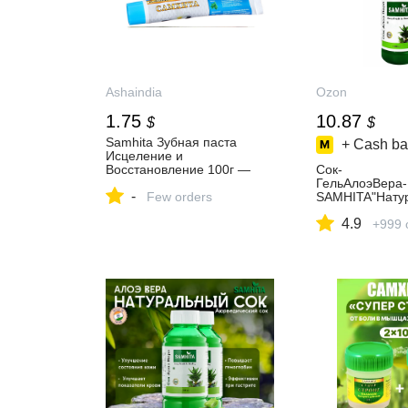
Ashaindia
Ozon
1.75
10.87
$
$
Samhita Зубная паста
+ Cash ba
Исцеление и
Восстановление 100г —
Сок-
купить по цене 139 ₽ руб.
ГельАлоэВера
-
Интернет магазин
Few orders
SAMHITA"Нату
индийских товаров Ашанти
евой,Детоксдл
4.9
(Москва)
Иммунитета,О
+999 
анизма,Кишечн
,Концентратбе
Алое(годендо0