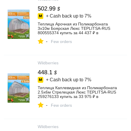
502.99
$
+ Cash back up to
7%
Теплица Арочная из Поликарбоната
3х10м Боярская Люкс TEPLITSA-RUS
800555374 купить за 44 437 ₽ в
интернет‑магазине Wildberries
-
Few orders
Wildberries
448.1
$
+ Cash back up to
7%
Теплица Каплевидная из Поликарбоната
2.5х6м Стрелецкая Люкс TEPLITSA-RUS
259276133 купить за 33 975 ₽ в
интернет‑магазине Wildberries
-
Few orders
Wildberries