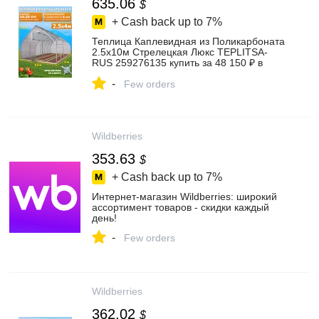
635.06
$
+ Cash back up to
7%
Теплица Каплевидная из Поликарбоната
2.5х10м Стрелецкая Люкс TEPLITSA-
RUS 259276135 купить за 48 150 ₽ в
интернет‑магазине Wildberries
-
Few orders
Wildberries
353.63
$
+ Cash back up to
7%
Интернет‑магазин Wildberries: широкий
ассортимент товаров - скидки каждый
день!
-
Few orders
Wildberries
362.02
$