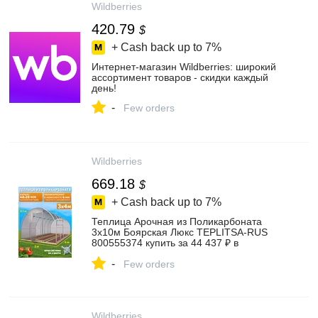
Wildberries
420.79
$
+ Cash back up to
7%
Интернет‑магазин Wildberries: широкий
ассортимент товаров - скидки каждый
день!
-
Few orders
Wildberries
669.18
$
+ Cash back up to
7%
Теплица Арочная из Поликарбоната
3х10м Боярская Люкс TEPLITSA-RUS
800555374 купить за 44 437 ₽ в
интернет‑магазине Wildberries
-
Few orders
Wildberries