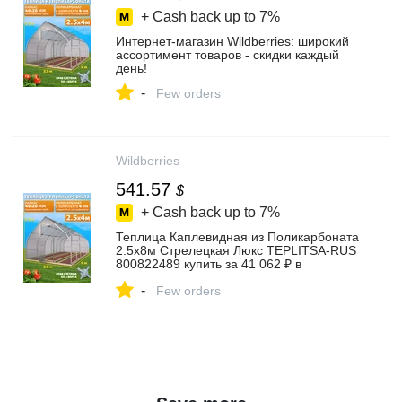
+ Cash back up to
7%
Интернет‑магазин Wildberries: широкий
ассортимент товаров - скидки каждый
день!
-
Few orders
Wildberries
541.57
$
+ Cash back up to
7%
Теплица Каплевидная из Поликарбоната
2.5х8м Стрелецкая Люкс TEPLITSA-RUS
800822489 купить за 41 062 ₽ в
интернет‑магазине Wildberries
-
Few orders