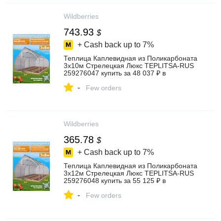
Wildberries
743.93
$
+ Cash back up to
7%
Теплица Каплевидная из Поликарбоната
3х10м Стрелецкая Люкс TEPLITSA-RUS
259276047 купить за 48 037 ₽ в
интернет‑магазине Wildberries
-
Few orders
Wildberries
365.78
$
+ Cash back up to
7%
Теплица Каплевидная из Поликарбоната
3х12м Стрелецкая Люкс TEPLITSA-RUS
259276048 купить за 55 125 ₽ в
интернет‑магазине Wildberries
-
Few orders