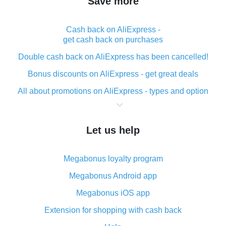
Save more
Cash back on AliExpress -
get cash back on purchases
Double cash back on AliExpress has been cancelled!
Bonus discounts on AliExpress - get great deals
All about promotions on AliExpress - types and option
What is cash back when making purchases on
AliExpress - short and sweet
Let us help
The best place to download cash back for AliExpress
and how to install it
Megabonus loyalty program
What is the AliExpress cash back plugin and what are
its advantages
Megabonus Android app
Cash back from the AliExpress mobile app -
Megabonus iOS app
advantages of the plugin
Extension for shopping with cash back
Double cash back on AliExpress has been cancelled!