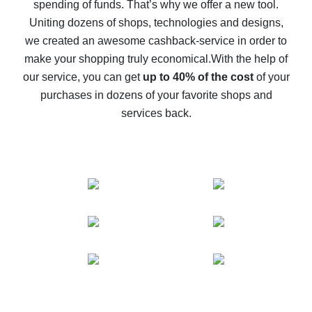
spending of funds. That’s why we offer a new tool.
10% cash back on AliExpress - the impossible is
possible
Uniting dozens of shops, technologies and designs,
we created an awesome cashback-service in order to
The best cash back on AliExpress - how to find it
make your shopping truly economical.
With the help of
The best cash back service for AliExpress - let's
our service, you can get
up to 40% of the cost
of your
compare offers
purchases in dozens of your favorite shops and
services back.