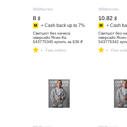
Wildberries
Wildberries
8
10.82
$
$
+ Cash back up to
7%
+ Cash ba
Свитшот без начеса
Свитшот без н
оверсайз Ясин-Ка
оверсайз Ясин
543775345 купить за 636 ₽
543775342 купи
в интернет‑магазине
в интернет‑маг
-
-
Wildberries
Few orders
Wildberries
Few ord