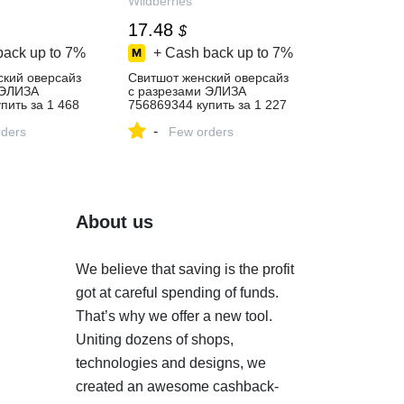
Wildberries
17.48
$
back up to
7%
+ Cash back up to
7%
ский оверсайз
Свитшот женский оверсайз
 ЭЛИЗА
с разрезами ЭЛИЗА
пить за 1 468
756869344 купить за 1 227
‑магазине
₽ в интернет‑магазине
-
ders
Wildberries
Few orders
About us
We believe that saving is the profit
got at careful spending of funds.
That’s why we offer a new tool.
Uniting dozens of shops,
technologies and designs, we
created an awesome cashback-