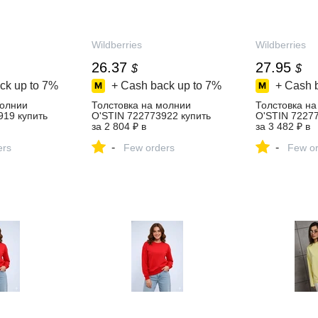
Wildberries
Wildberries
26.37
27.95
$
$
ck up to
7%
+ Cash back up to
7%
+ Cash 
молнии
Толстовка на молнии
Толстовка н
919 купить
O'STIN 722773922 купить
O'STIN 72277
за 2 804 ₽ в
за 3 482 ₽ в
зине
интернет‑магазине
интернет‑ма
-
-
ers
Wildberries
Few orders
Wildberries
Few or