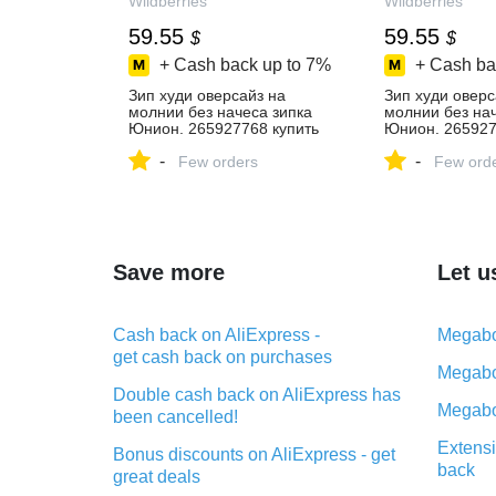
Wildberries
Wildberries
59.55
59.55
$
$
+ Cash back up to
7%
+ Cash ba
Зип худи оверсайз на
Зип худи оверс
молнии без начеса зипка
молнии без нач
Юнион. 265927768 купить
Юнион. 265927
за 4 452 ₽ в
за 4 452 ₽ в
-
-
интернет‑магазине
Few orders
интернет‑мага
Few ord
Wildberries
Wildberries
Save more
Let u
Cash back on AliExpress -
Megabo
get cash back on purchases
Megabo
Double cash back on AliExpress has
Megabo
been cancelled!
Extensi
Bonus discounts on AliExpress - get
back
great deals