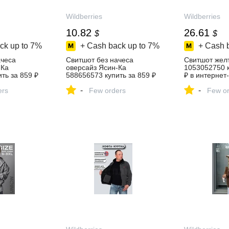
Wildberries
Wildberries
10.82
26.61
$
$
ck up to
7%
+ Cash back up to
7%
+ Cash 
ачеса
Свитшот без начеса
Свитшот же
-Ка
оверсайз Ясин-Ка
1053052750 к
ть за 859 ₽
588656573 купить за 859 ₽
₽ в интернет
азине
в интернет‑магазине
Wildberries
-
-
ers
Wildberries
Few orders
Few or