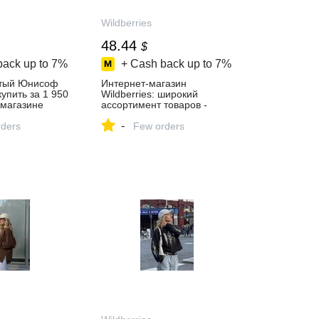
Wildberries
48.44
$
back up to
7%
+ Cash back up to
7%
лтый Юнисоф
Интернет‑магазин
упить за 1 950
Wildberries: широкий
‑магазине
ассортимент товаров -
скидки каждый день!
-
ders
Few orders