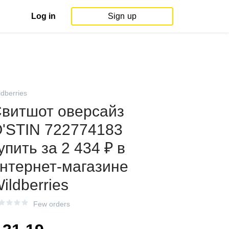
Log in
Sign up
ldberries
витшот оверсайз
'STIN 722774183
упить за 2 434 ₽ в
нтернет‑магазине
ildberries
Few orders