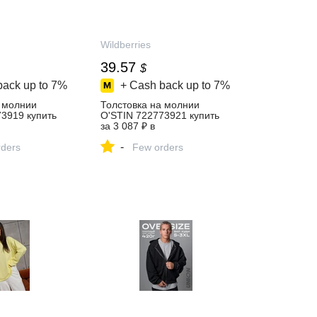
Wildberries
39.57
$
back up to
7%
+ Cash back up to
7%
а молнии
Толстовка на молнии
3919 купить
O'STIN 722773921 купить
за 3 087 ₽ в
газине
интернет‑магазине
-
ders
Wildberries
Few orders