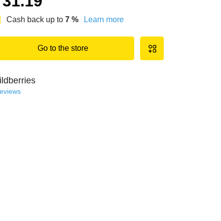
31.19
Cash back up to
7
%
Learn more
Go to the store
ldberries
reviews