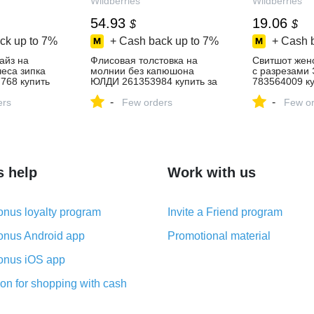
Wildberries
Wildberries
54.93
19.06
$
$
ck up to
7%
+ Cash back up to
7%
+ Cash 
айз на
Флисовая толстовка на
Свитшот жен
еса зипка
молнии без капюшона
с разрезами
768 купить
ЮЛДИ 261353984 купить за
783564009 ку
4 025 ₽ в
₽ в интернет
-
-
зине
ers
интернет‑магазине
Few orders
Wildberries
Few or
Wildberries
s help
Work with us
nus loyalty program
Invite a Friend program
nus Android app
Promotional material
nus iOS app
on for shopping with cash