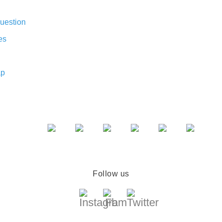
uestion
es
ap
Follow us