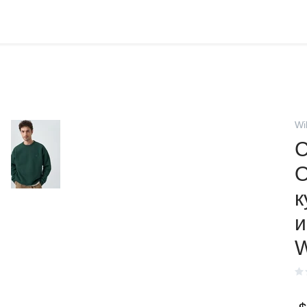
Wi
С
O
к
и
W