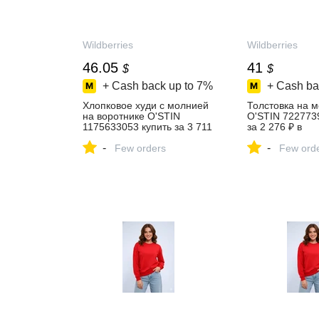
Wildberries
Wildberries
46.05
41
$
$
+ Cash back up to
7%
+ Cash ba
Хлопковое худи с молнией
Толстовка на 
на воротнике O'STIN
O'STIN 722773
1175633053 купить за 3 711
за 2 276 ₽ в
₽ в интернет‑магазине
интернет‑мага
-
-
Wildberries
Few orders
Wildberries
Few ord