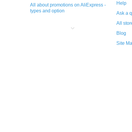
Help
All about promotions on AliExpress -
types and option
Ask a q
What is cash back when making
All stor
purchases on AliExpress - short and
sweet
Blog
The best place to download cash
Site M
back for AliExpress and how to
install it
What is the AliExpress cash back
plugin and what are its advantages
Cash back from the AliExpress
mobile app - advantages of the
plugin
Double cash back on AliExpress has
been cancelled!
How to use cash back on AliExpress
- short manual