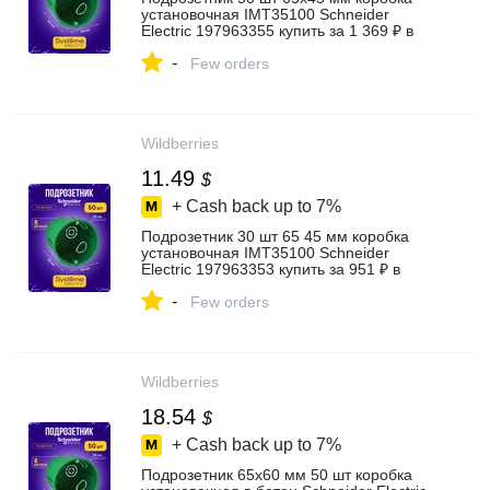
установочная IMT35100 Schneider
Electric 197963355 купить за 1 369 ₽ в
интернет‑магазине Wildberries
-
Few orders
Wildberries
11.49
$
+ Cash back up to
7%
Подрозетник 30 шт 65 45 мм коробка
установочная IMT35100 Schneider
Electric 197963353 купить за 951 ₽ в
интернет‑магазине Wildberries
-
Few orders
Wildberries
18.54
$
+ Cash back up to
7%
Подрозетник 65x60 мм 50 шт коробка