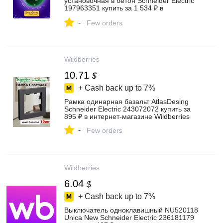
установочная в бетон Schneider Electric
197963351 купить за 1 534 ₽ в
интернет‑магазине Wildberries
-
Few orders
Wildberries
10.71
$
+ Cash back up to
7%
Рамка одинарная базальт AtlasDesing
Schneider Electric 243072072 купить за
895 ₽ в интернет‑магазине Wildberries
-
Few orders
Wildberries
6.04
$
+ Cash back up to
7%
Выключатель одноклавишный NU520118
Unica New Schneider Electric 236181179