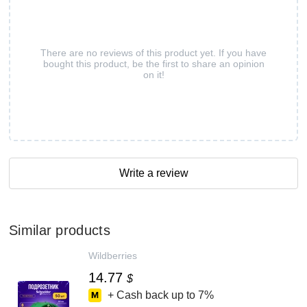
There are no reviews of this product yet. If you have
bought this product, be the first to share an opinion
on it!
Write a review
Similar products
Wildberries
14.77
$
+ Cash back up to
7%