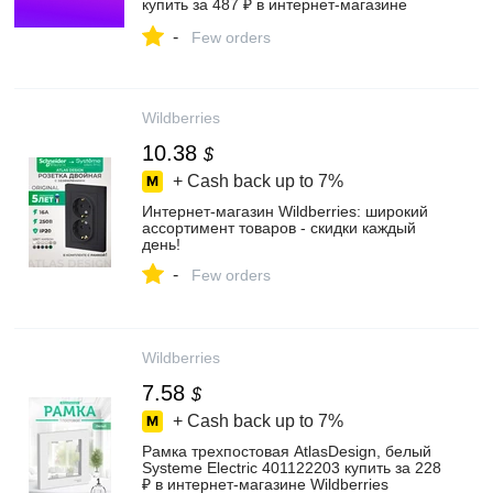
купить за 487 ₽ в интернет‑магазине
Wildberries
-
Few orders
Wildberries
10.38
$
+ Cash back up to
7%
Интернет‑магазин Wildberries: широкий
ассортимент товаров - скидки каждый
день!
-
Few orders
Wildberries
7.58
$
+ Cash back up to
7%
Рамка трехпостовая AtlasDesign, белый
Systeme Electric 401122203 купить за 228
₽ в интернет‑магазине Wildberries