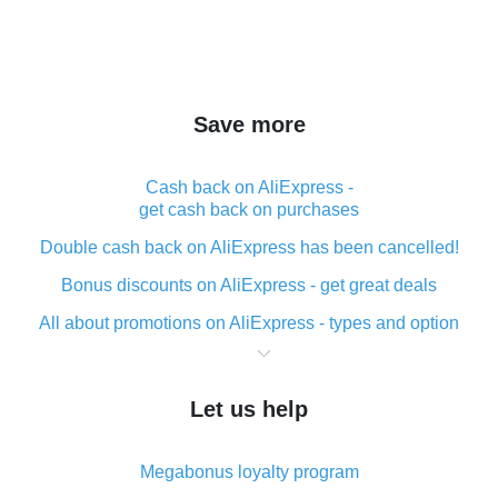
Save more
Cash back on AliExpress -
get cash back on purchases
Double cash back on AliExpress has been cancelled!
Bonus discounts on AliExpress - get great deals
All about promotions on AliExpress - types and option
What is cash back when making purchases on
AliExpress - short and sweet
Let us help
The best place to download cash back for AliExpress
and how to install it
Megabonus loyalty program
What is the AliExpress cash back plugin and what are