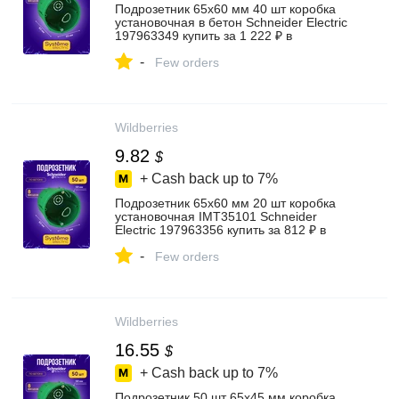
Подрозетник 65x60 мм 40 шт коробка
установочная в бетон Schneider Electric
197963349 купить за 1 222 ₽ в
интернет‑магазине Wildberries
-
Few orders
Wildberries
9.82
$
+ Cash back up to
7%
Подрозетник 65x60 мм 20 шт коробка
установочная IMT35101 Schneider
Electric 197963356 купить за 812 ₽ в
интернет‑магазине Wildberries
-
Few orders
Wildberries
16.55
$
+ Cash back up to
7%
Подрозетник 50 шт 65x45 мм коробка