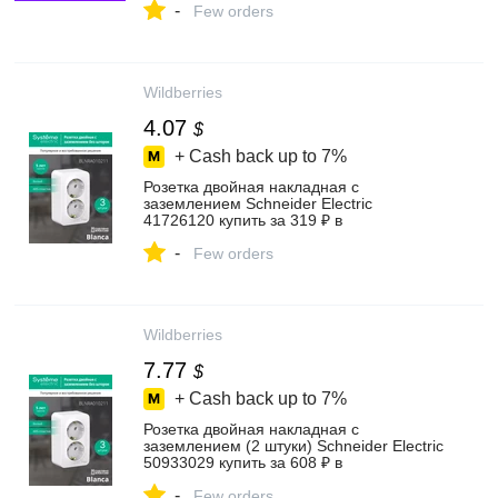
-
Few orders
Wildberries
4.07
$
+ Cash back up to
7%
Розетка двойная накладная с
заземлением Schneider Electric
41726120 купить за 319 ₽ в
интернет‑магазине Wildberries
-
Few orders
Wildberries
7.77
$
+ Cash back up to
7%
Розетка двойная накладная с
заземлением (2 штуки) Schneider Electric
50933029 купить за 608 ₽ в
интернет‑магазине Wildberries
-
Few orders