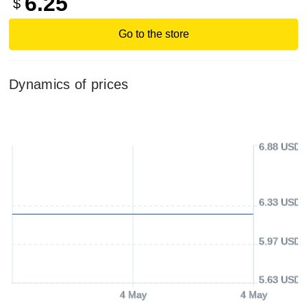
6.25
$
Go to the store
Dynamics of prices
6.88 USD
6.33 USD
5.97 USD
5.63 USD
4 May
4 May