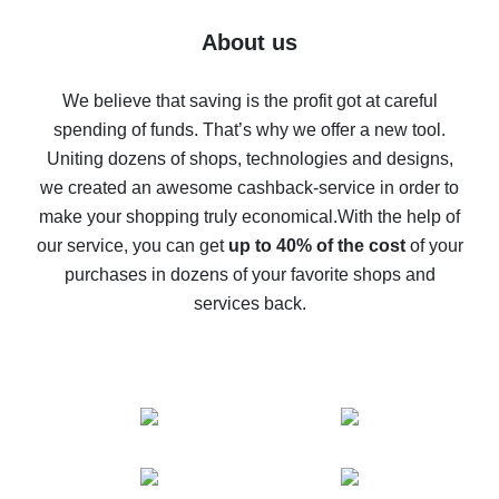
Five ways to get the most cash back on AliExpress
About us
How to get back on AliExpress - easy ways to get cash
back
We believe that saving is the profit got at careful
spending of funds. That’s why we offer a new tool.
10% cash back on AliExpress - the impossible is
possible
Uniting dozens of shops, technologies and designs,
we created an awesome cashback-service in order to
The best cash back on AliExpress - how to find it
make your shopping truly economical.
With the help of
The best cash back service for AliExpress - let's
our service, you can get
up to 40% of the cost
of your
compare offers
purchases in dozens of your favorite shops and
services back.