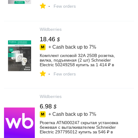
-
Few orders
Wildberries
18.46
$
+ Cash back up to
7%
Комплект силовой 32А 250В розетка,
вилка, подъемная (2 шт) Schneider
Electric 50249258 купить за 1 414 ₽ в
интернет‑магазине Wildberries
-
Few orders
Wildberries
6.98
$
+ Cash back up to
7%
Розетка ATN000247 скрытая установка
бежевая с выталкивателем Schneider
Electric 297795012 купить за 546 ₽ в
интернет‑магазине Wildberries