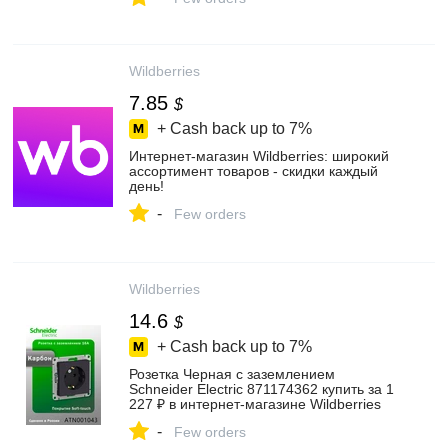
Wildberries
7.85
$
+ Cash back up to
7%
Интернет‑магазин Wildberries: широкий
ассортимент товаров - скидки каждый
день!
-
Few orders
Wildberries
14.6
$
+ Cash back up to
7%
Розетка Черная с заземлением
Schneider Electric 871174362 купить за 1
227 ₽ в интернет‑магазине Wildberries
-
Few orders