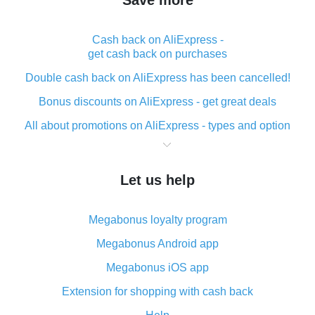
Save more
Cash back on AliExpress -
get cash back on purchases
Double cash back on AliExpress has been cancelled!
Bonus discounts on AliExpress - get great deals
All about promotions on AliExpress - types and option
What is cash back when making purchases on
AliExpress - short and sweet
Let us help
The best place to download cash back for AliExpress
and how to install it
Megabonus loyalty program
What is the AliExpress cash back plugin and what are
its advantages
Megabonus Android app
Cash back from the AliExpress mobile app -
Megabonus iOS app
advantages of the plugin
Extension for shopping with cash back
Double cash back on AliExpress has been cancelled!