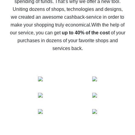
spending of funds. That’s why we offer a new tool.
10% cash back on AliExpress - the impossible is
possible
Uniting dozens of shops, technologies and designs,
we created an awesome cashback-service in order to
The best cash back on AliExpress - how to find it
make your shopping truly economical.
With the help of
The best cash back service for AliExpress - let's
our service, you can get
up to 40% of the cost
of your
compare offers
purchases in dozens of your favorite shops and
services back.