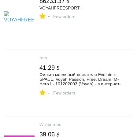
86233.37
$
VOYAHFREESPORT+
-
Few orders
rem
41.29
$
Фильтр масляный двигателя Evolute i-
SPACE, Voyah Passion, Free, Dream, M-
Hero I - 101202003 (Voyah) - в интернет-
магазине REM.ru
-
Few orders
Wildberries
39.06
$