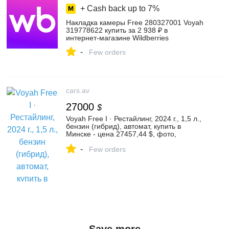
+ Cash back up to
7%
Накладка камеры Free 280327001 Voyah
319778622 купить за 2 938 ₽ в
интернет‑магазине Wildberries
-
Few orders
cars.av
27000
$
Voyah Free I · Рестайлинг, 2024 г., 1,5 л.,
бензин (гибрид), автомат, купить в
Минске - цена 27457,44 $, фото,
характеристики. av.by — объявления о
-
продаже автомобилей. | №131744525
Few orders