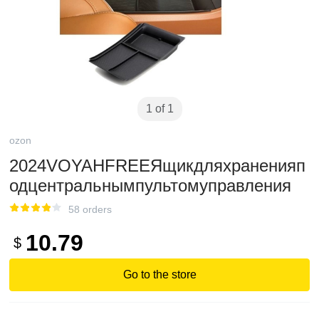
1 of 1
ozon
2024VOYAHFREEЯщикдляхраненияп
одцентральнымпультомуправления
58 orders
10.79
$
Go to the store