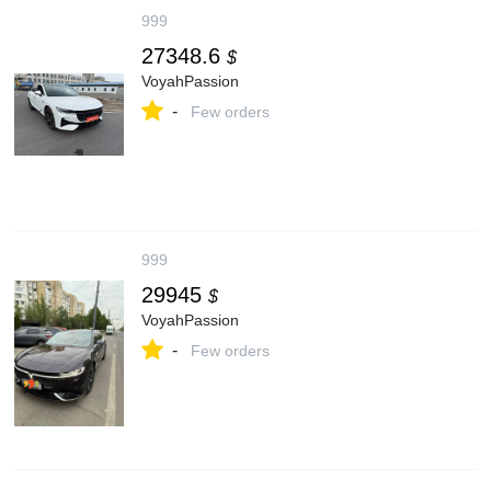
999
27348.6
$
VoyahPassion
-
Few orders
999
29945
$
VoyahPassion
-
Few orders