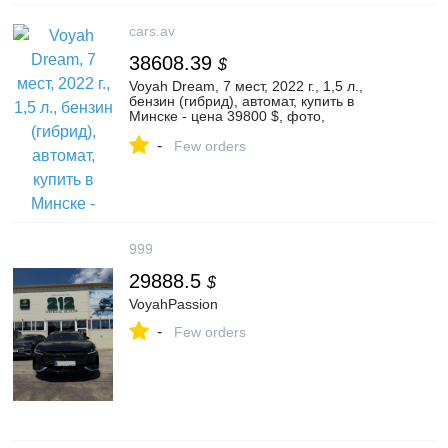
cars.av
38608.39
$
Voyah Dream, 7 мест, 2022 г., 1,5 л.,
бензин (гибрид), автомат, купить в
Минске - цена 39800 $, фото,
характеристики. av.by — объявления о
-
продаже автомобилей. | №131903355
Few orders
999
29888.5
$
VoyahPassion
-
Few orders