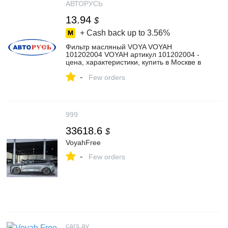
АВТОРУСЬ
13.94
$
+ Cash back up to
3.56%
Фильтр масляный VOYA VOYAH
101202004 VOYAH артикул 101202004 -
цена, характеристики, купить в Москве в
интернет-магазине автозапчастей
-
АВТОРУСЬ
Few orders
999
33618.6
$
VoyahFree
-
Few orders
cars.av