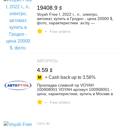
19408.9
$
Voyah Free I, 2022 г., л., электро,
автомат, купить в Гродно - цена 20000 $,
фото, характеристики. av.by —
объявления о продаже автомобилей. |
-
№131423539
Few orders
АВТОРУСЬ
4.59
$
+ Cash back up to
3.56%
Прокладка сливной пр VOYAH
100908001 VOYAH артикул 100908001 -
цена, характеристики, купить в Москве в
интернет-магазине автозапчастей
-
АВТОРУСЬ
Few orders
cars.av