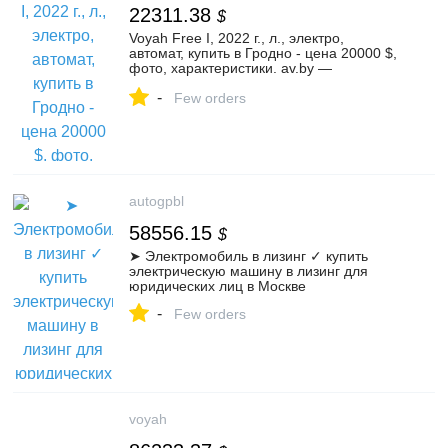
22311.38
$
Voyah Free I, 2022 г., л., электро,
автомат, купить в Гродно - цена 20000 $,
фото, характеристики. av.by —
объявления о продаже автомобилей. |
-
№131423539
Few orders
autogpbl
58556.15
$
➤ Электромобиль в лизинг ✓ купить
электрическую машину в лизинг для
юридических лиц в Москве
-
Few orders
voyah