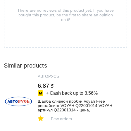
There are no reviews of this product yet. If you have
bought this product, be the first to share an opinion
on it!
Similar products
АВТОРУСЬ
6.87
$
+ Cash back up to
3.56%
Шайба сливной пробки Voyah Free
рестайлинг VOYAH Q22001014 VOYAH
артикул Q22001014 - цена,
характеристики, купить в Москве в
-
интернет-магазине автозапчастей
Few orders
АВТОРУСЬ