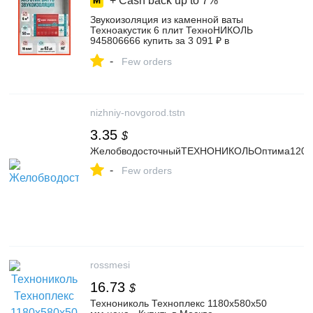
+ Cash back up to
7%
Звукоизоляция из каменной ваты
Техноакустик 6 плит ТехноНИКОЛЬ
945806666 купить за 3 091 ₽ в
интернет‑магазине Wildberries
-
Few orders
nizhniy-novgorod.tstn
3.35
$
ЖелобводосточныйТЕХНОНИКОЛЬОптима120/8
-
Few orders
rossmesi
16.73
$
Технониколь Техноплекс 1180х580х50