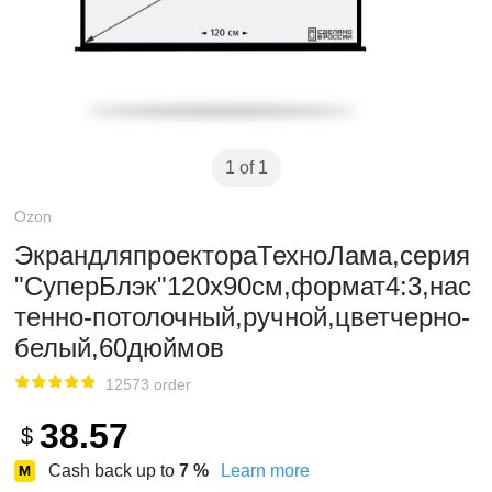
1 of 1
Ozon
ЭкрандляпроектораТехноЛама,серия
"СуперБлэк"120x90см,формат4:3,нас
тенно-потолочный,ручной,цветчерно-
белый,60дюймов
12573 order
38.57
$
Cash back up to
7
%
Learn more