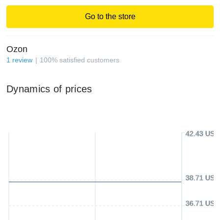
Go to the store
Ozon
1
review
100
%
satisfied customers
Dynamics of prices
42.43 USD
38.71 USD
36.71 USD