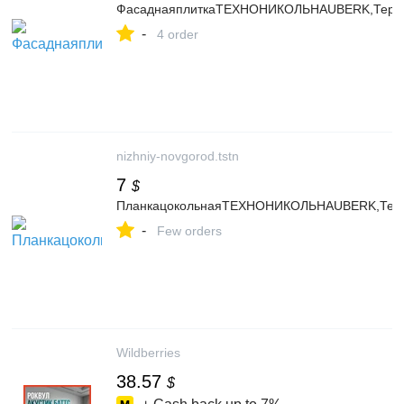
ФасаднаяплиткаТЕХНОНИКОЛЬHAUBERK,Терра
-
4 order
nizhniy-novgorod.tstn
7
$
ПланкацокольнаяТЕХНОНИКОЛЬHAUBERK,Терр
-
Few orders
Wildberries
38.57
$