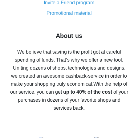
Invite a Friend program
8% cash back on AliExpress - saving real money is a
real thing
Promotional material
7% cash back on AliExpress - save on purchases
Five ways to get the most cash back on AliExpress
About us
How to get back on AliExpress - easy ways to get cash
back
We believe that saving is the profit got at careful
spending of funds. That’s why we offer a new tool.
10% cash back on AliExpress - the impossible is
possible
Uniting dozens of shops, technologies and designs,
we created an awesome cashback-service in order to
The best cash back on AliExpress - how to find it
make your shopping truly economical.
With the help of
The best cash back service for AliExpress - let's
our service, you can get
up to 40% of the cost
of your
compare offers
purchases in dozens of your favorite shops and
services back.