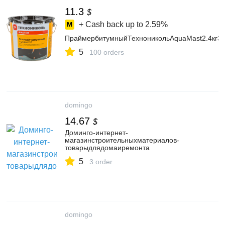
11.3
$
+ Cash back up to
2.59%
ПраймербитумныйТехноникольAquaMast2.4кг3
5
100 orders
domingo
14.67
$
Доминго-интернет-
магазинстроительныхматериалов-
товарыдлядомаиремонта
5
3 order
domingo