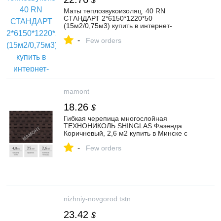
$
Маты теплозвукоизоляц. 40 RN
СТАНДАРТ 2*6150*1220*50
(15м2/0,75м3) купить в интернет-
магазине RemontDoma
-
Few orders
mamont
18.26
$
Гибкая черепица многослойная
ТЕХНОНИКОЛЬ SHINGLAS Фазенда
Коричневый, 2,6 м2 купить в Минске с
доставкой
-
Few orders
nizhniy-novgorod.tstn
23.42
$