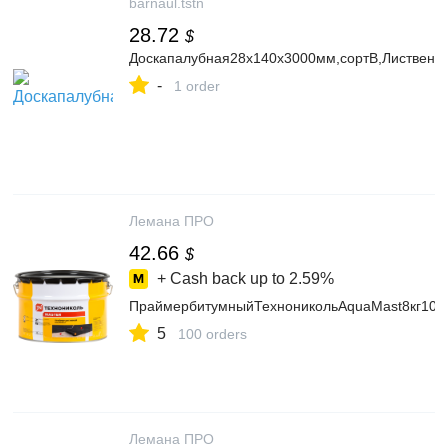
barnaul.tstn
28.72
$
Доскапалубная28х140х3000мм,сортB,Лиственн
-
1 order
Лемана ПРО
42.66
$
+ Cash back up to
2.59%
ПраймербитумныйТехноникольAquaMast8кг10л
5
100 orders
Лемана ПРО