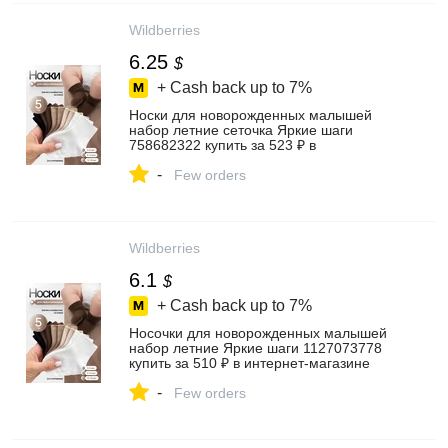
Wildberries
6.25
$
+ Cash back up to
7%
Носки для новорожденных малышей
набор летние сеточка Яркие шаги
758682322 купить за 523 ₽ в
интернет‑магазине Wildberries
-
Few orders
Wildberries
6.1
$
+ Cash back up to
7%
Носочки для новорожденных малышей
набор летние Яркие шаги 1127073778
купить за 510 ₽ в интернет‑магазине
Wildberries
-
Few orders