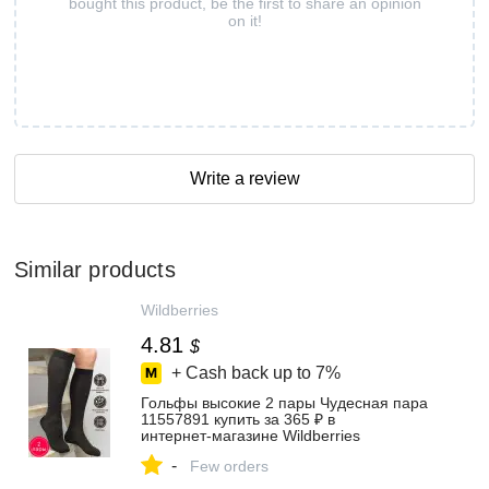
bought this product, be the first to share an opinion
on it!
Write a review
Similar products
Wildberries
4.81
$
+ Cash back up to
7%
Гольфы высокие 2 пары Чудесная пара
11557891 купить за 365 ₽ в
интернет‑магазине Wildberries
-
Few orders