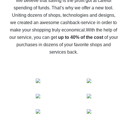
We believe that saving is the profit got at careful
spending of funds. That’s why we offer a new tool.
10% cash back on AliExpress - the impossible is
possible
Uniting dozens of shops, technologies and designs,
we created an awesome cashback-service in order to
The best cash back on AliExpress - how to find it
make your shopping truly economical.
With the help of
The best cash back service for AliExpress - let's
our service, you can get
up to 40% of the cost
of your
compare offers
purchases in dozens of your favorite shops and
services back.