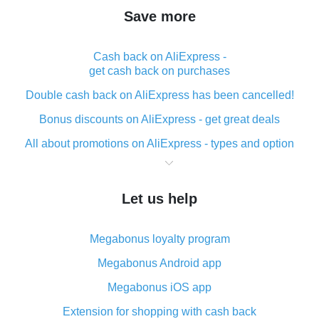
Save more
Cash back on AliExpress -
get cash back on purchases
Double cash back on AliExpress has been cancelled!
Bonus discounts on AliExpress - get great deals
All about promotions on AliExpress - types and option
What is cash back when making purchases on
AliExpress - short and sweet
Let us help
The best place to download cash back for AliExpress
and how to install it
Megabonus loyalty program
What is the AliExpress cash back plugin and what are
its advantages
Megabonus Android app
Cash back from the AliExpress mobile app -
Megabonus iOS app
advantages of the plugin
Extension for shopping with cash back