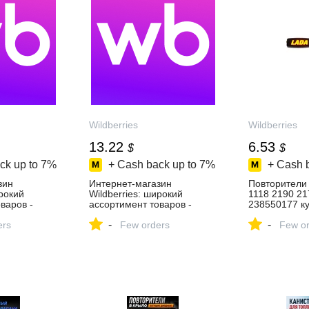
Wildberries
Wildberries
13.22
6.53
$
$
ck up to
7%
+ Cash back up to
7%
+ Cash 
зин
Интернет‑магазин
Повторители
ирокий
Wildberries: широкий
1118 2190 21
варов -
ассортимент товаров -
238550177 ку
день!
скидки каждый день!
в интернет‑м
-
-
ers
Few orders
Wildberries
Few or