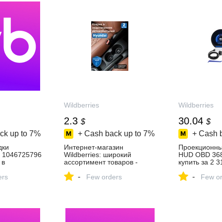
Wildberries
Wildberries
2.3
30.04
$
$
ck up to
7%
+ Cash back up to
7%
+ Cash 
дки
Интернет‑магазин
Проекционны
 1046725796
Wildberries: широкий
HUD OBD 36
 в
ассортимент товаров -
купить за 2 3
зине
скидки каждый день!
интернет‑ма
-
-
ers
Few orders
Wildberries
Few or