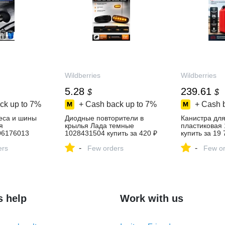
Wildberries
Wildberries
5.28
239.61
$
$
ck up to
7%
+ Cash back up to
7%
+ Cash 
леса и шины
Диодные повторители в
Канистра для
я
крылья Лада темные
пластиковая
06176013
1028431504 купить за 420 ₽
купить за 19 
 в
в интернет‑магазине
интернет‑ма
-
-
зине
ers
Wildberries
Few orders
Wildberries
Few or
s help
Work with us