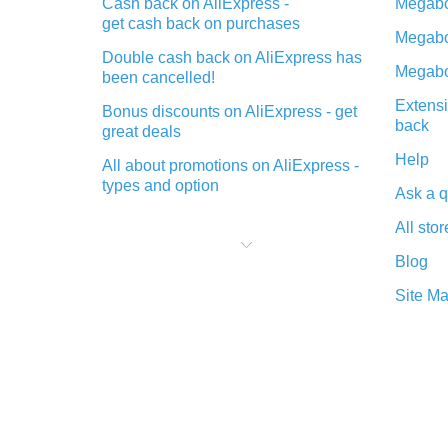
Cash back on AliExpress -
Megabo
get cash back on purchases
Megabo
Double cash back on AliExpress has
Megabo
been cancelled!
Extensi
Bonus discounts on AliExpress - get
back
great deals
Help
All about promotions on AliExpress -
types and option
Ask a q
What is cash back when making
All stor
purchases on AliExpress - short and
sweet
Blog
The best place to download cash
Site M
back for AliExpress and how to
install it
What is the AliExpress cash back
plugin and what are its advantages
Cash back from the AliExpress
mobile app - advantages of the