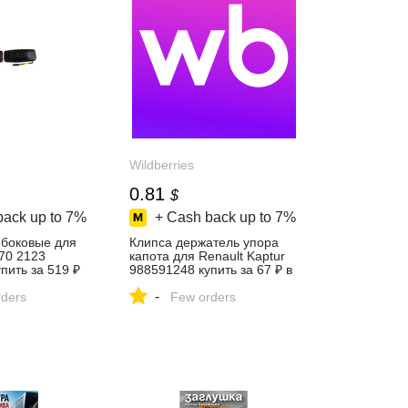
Wildberries
0.81
$
back up to
7%
+ Cash back up to
7%
 боковые для
Клипса держатель упора
70 2123
капота для Renault Kaptur
пить за 519 ₽
988591248 купить за 67 ₽ в
агазине
интернет‑магазине
-
ders
Wildberries
Few orders