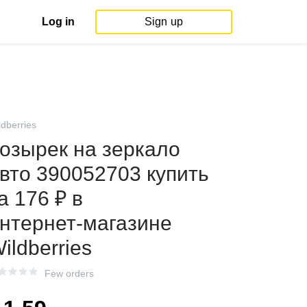
Log in
Sign up
ldberries
озырек на зеркало
вто 390052703 купить
а 176 ₽ в
нтернет‑магазине
ildberries
Few orders