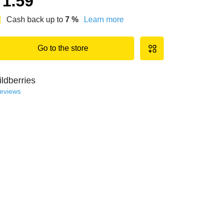
1.59
Cash back up to
7
%
Learn more
Go to the store
ldberries
reviews