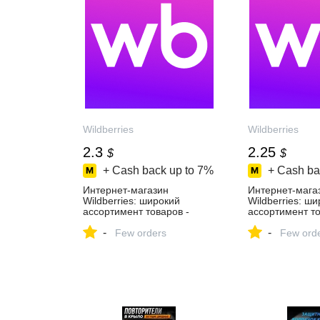
Wildberries
Wildberries
2.3
2.25
$
$
+ Cash back up to
7%
+ Cash ba
Интернет‑магазин
Интернет‑мага
Wildberries: широкий
Wildberries: ш
ассортимент товаров -
ассортимент то
скидки каждый день!
скидки каждый 
-
-
Few orders
Few ord