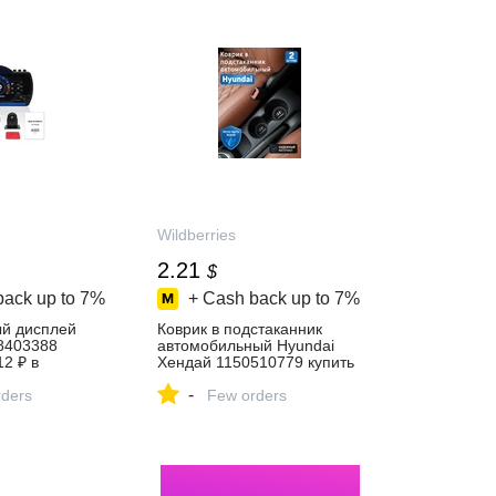
Wildberries
2.21
$
back up to
7%
+ Cash back up to
7%
й дисплей
Коврик в подстаканник
8403388
автомобильный Hyundai
12 ₽ в
Хендай 1150510779 купить
газине
за 181 ₽ в
-
ders
интернет‑магазине
Few orders
Wildberries