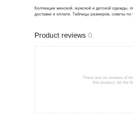
Коллекции женской, мужской и детской одежды, о
доставке и оплате. Таблицы размеров, советы по
Product reviews
0
There are no reviews of th
this product, be the fi