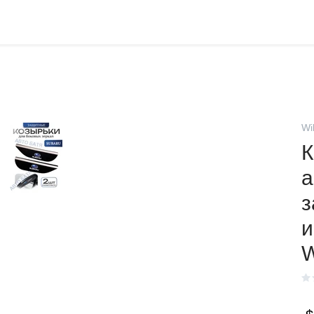
Wi
К
а
з
и
W