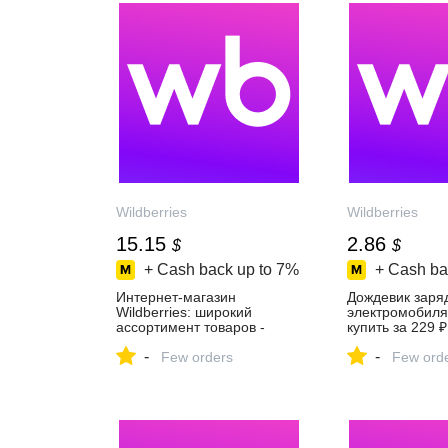
Wildberries
Wildberries
15.15
2.86
$
$
+ Cash back up to
7%
+ Cash ba
Интернет‑магазин
Дождевик заря
Wildberries: широкий
электромобиля
ассортимент товаров -
купить за 229 ₽
скидки каждый день!
интернет‑мага
-
-
Few orders
Wildberries
Few ord