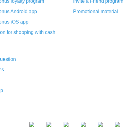
nus loyalty program
Invite a Friend program
nus Android app
Promotional material
nus iOS app
on for shopping with cash
uestion
es
ap