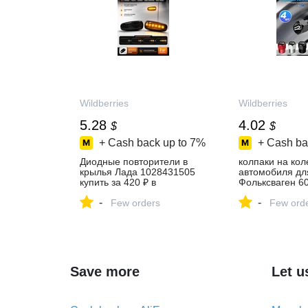
Wildberries
Wildberries
5.28
4.02
$
$
+ Cash back up to
7%
+ Cash ba
Диодные повторители в
колпаки на ко
крылья Лада 1028431505
автомобиля дл
купить за 420 ₽ в
Фольксваген 6
интернет‑магазине
купить за 326 ₽
-
-
Wildberries
Few orders
интернет‑мага
Few ord
Wildberries
Save more
Let u