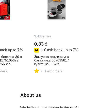
Wildberries
0.83
$
back up to
7%
+ Cash back up to
7%
 бензина 20 л
Заглушка петли замка
 1175105672
багажника 807095817
756 ₽ в
купить за 69 ₽ в
газине
интернет‑магазине
-
ders
Wildberries
Few orders
About us
We believe that saving is the profit