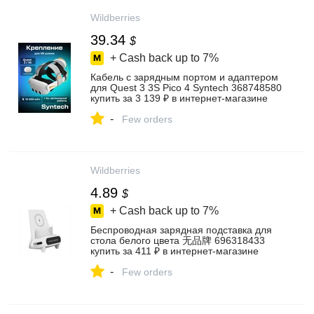
Wildberries
39.34
$
+ Cash back up to
7%
Кабель с зарядным портом и адаптером
для Quest 3 3S Pico 4 Syntech 368748580
купить за 3 139 ₽ в интернет‑магазине
Wildberries
-
Few orders
Wildberries
4.89
$
+ Cash back up to
7%
Беспроводная зарядная подставка для
стола белого цвета 无品牌 696318433
купить за 411 ₽ в интернет‑магазине
Wildberries
-
Few orders