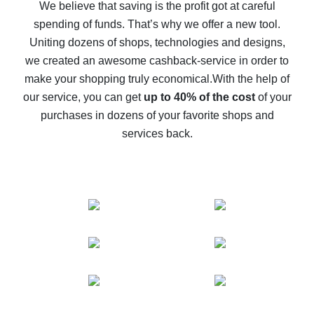
back
We believe that saving is the profit got at careful
spending of funds. That’s why we offer a new tool.
10% cash back on AliExpress - the impossible is
possible
Uniting dozens of shops, technologies and designs,
we created an awesome cashback-service in order to
The best cash back on AliExpress - how to find it
make your shopping truly economical.
With the help of
The best cash back service for AliExpress - let's
our service, you can get
up to 40% of the cost
of your
compare offers
purchases in dozens of your favorite shops and
services back.