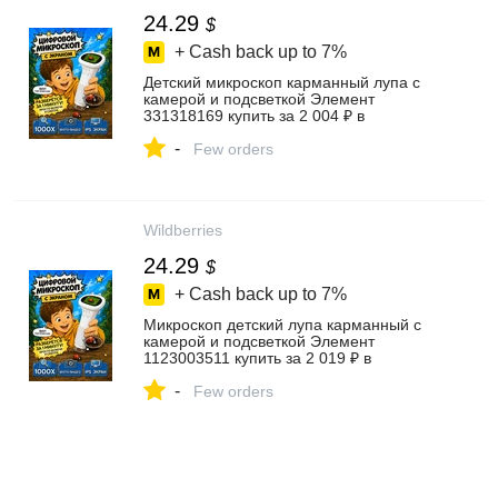
24.29
$
+ Cash back up to
7%
Детский микроскоп карманный лупа с
камерой и подсветкой Элемент
331318169 купить за 2 004 ₽ в
интернет‑магазине Wildberries
-
Few orders
Wildberries
24.29
$
+ Cash back up to
7%
Микроскоп детский лупа карманный с
камерой и подсветкой Элемент
1123003511 купить за 2 019 ₽ в
интернет‑магазине Wildberries
-
Few orders