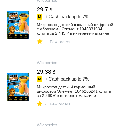
Wildberries
29.7
$
+ Cash back up to
7%
Микроскоп детский школьный цифровой
с образцами Элемент 1045831634
купить за 2 449 ₽ в интернет‑магазине
Wildberries
-
Few orders
Wildberries
29.38
$
+ Cash back up to
7%
Микроскоп детский карманный
цифровой Элемент 1046266241 купить
за 2 280 ₽ в интернет‑магазине
Wildberries
-
Few orders
Wildberries