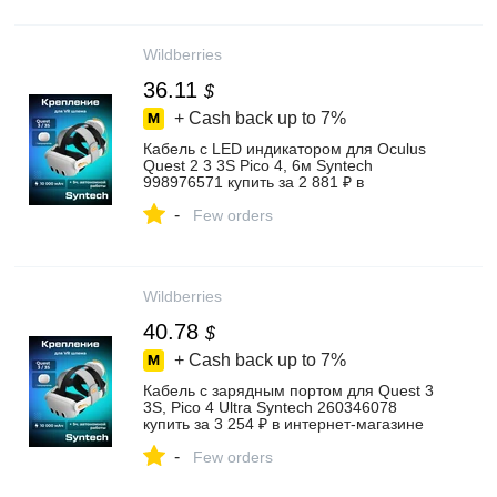
Wildberries
36.11
$
+ Cash back up to
7%
Кабель с LED индикатором для Oculus
Quest 2 3 3S Pico 4, 6м Syntech
998976571 купить за 2 881 ₽ в
интернет‑магазине Wildberries
-
Few orders
Wildberries
40.78
$
+ Cash back up to
7%
Кабель с зарядным портом для Quest 3
3S, Pico 4 Ultra Syntech 260346078
купить за 3 254 ₽ в интернет‑магазине
Wildberries
-
Few orders