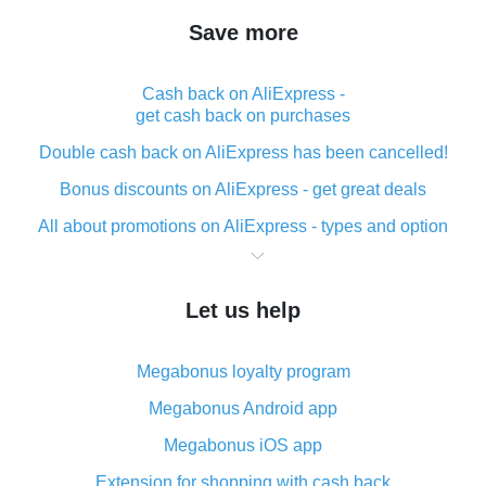
Save more
Cash back on AliExpress -
get cash back on purchases
Double cash back on AliExpress has been cancelled!
Bonus discounts on AliExpress - get great deals
All about promotions on AliExpress - types and option
What is cash back when making purchases on
AliExpress - short and sweet
Let us help
The best place to download cash back for AliExpress
and how to install it
Megabonus loyalty program
What is the AliExpress cash back plugin and what are
its advantages
Megabonus Android app
Cash back from the AliExpress mobile app -
Megabonus iOS app
advantages of the plugin
Extension for shopping with cash back