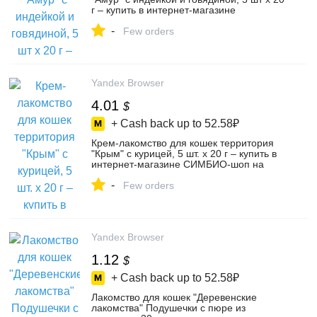
г – купить в интернет-магазине
СИМБИО-шоп на Яндекс Маркете,
-
102430485220
Few orders
Yandex Browser
4.01
$
+ Cash back up to
52.58₽
Крем-лакомство для кошек территория
"Крым" с курицей, 5 шт. х 20 г – купить в
интернет-магазине СИМБИО-шоп на
Яндекс Маркете, 102382155886
-
Few orders
Yandex Browser
1.12
$
+ Cash back up to
52.58₽
Лакомство для кошек "Деревенские
лакомства" Подушечки с пюре из