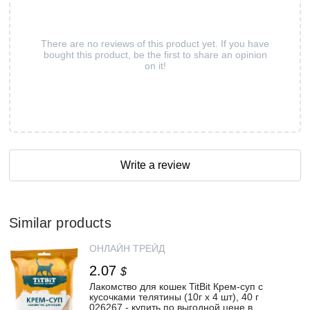
There are no reviews of this product yet. If you have
bought this product, be the first to share an opinion
on it!
Write a review
Similar products
ОНЛАЙН ТРЕЙД
2.07
$
Лакомство для кошек TitBit Крем-суп с
кусочками телятины (10г х 4 шт), 40 г
026267 - купить по выгодной цене в