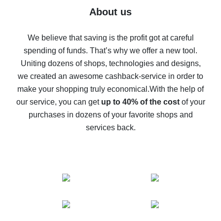
Five ways to get the most cash back on AliExpress
About us
How to get back on AliExpress - easy ways to get cash
back
We believe that saving is the profit got at careful
spending of funds. That’s why we offer a new tool.
10% cash back on AliExpress - the impossible is
possible
Uniting dozens of shops, technologies and designs,
we created an awesome cashback-service in order to
The best cash back on AliExpress - how to find it
make your shopping truly economical.
With the help of
The best cash back service for AliExpress - let's
our service, you can get
up to 40% of the cost
of your
compare offers
purchases in dozens of your favorite shops and
services back.