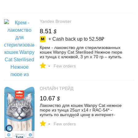
Yandex Browser
8.51
$
+ Cash back up to
52.58₽
Крем - лакомство для стерилизованных
кошек Wanpy Cat Sterilised Нежное пюре
из тунца с клюквой, 3 уп х 70 гр – купить
в интернет-магазине Баламут экзотик на
-
Яндекс Маркете, 5383962099
Few orders
ОНЛАЙН ТРЕЙД
10.67
$
Лакомство для кошек Wanpy Cat нежное
пюре из тунца 25шт х14 г RAC-54* -
купить по выгодной цене в интернет-
магазине ОНЛАЙН ТРЕЙД.РУ Санкт-
-
Петербург
Few orders