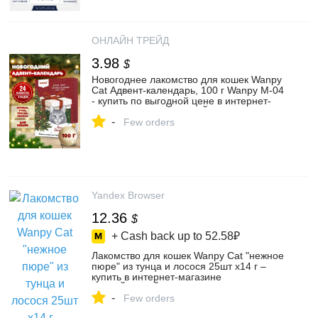
ОНЛАЙН ТРЕЙД
3.98
$
Новогоднее лакомство для кошек Wanpy
Cat Адвент-календарь, 100 г Wanpy M-04
- купить по выгодной цене в интернет-
магазине ОНЛАЙН ТРЕЙД.РУ Санкт-
-
Петербург
Few orders
Yandex Browser
12.36
$
+ Cash back up to
52.58₽
Лакомство для кошек Wanpy Cat "нежное
пюре" из тунца и лосося 25шт х14 г –
купить в интернет-магазине
ОНЛАЙНТРЕЙД.РУ на Яндекс Маркете,
-
103106549572
Few orders