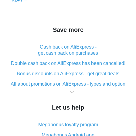
Save more
Cash back on AliExpress -
get cash back on purchases
Double cash back on AliExpress has been cancelled!
Bonus discounts on AliExpress - get great deals
All about promotions on AliExpress - types and option
What is cash back when making purchases on
AliExpress - short and sweet
Let us help
The best place to download cash back for AliExpress
and how to install it
Megabonus loyalty program
What is the AliExpress cash back plugin and what are
its advantages
Megabonus Android app