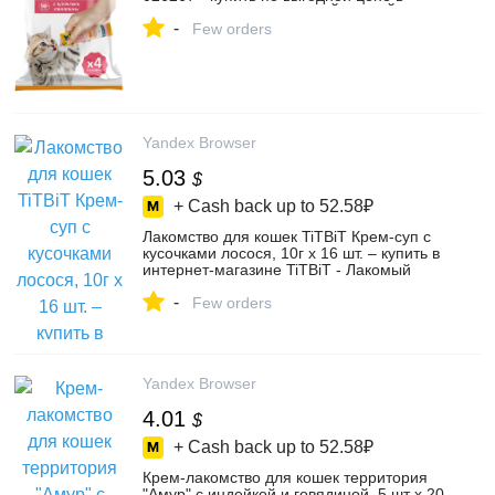
интернет-магазине ОНЛАЙН ТРЕЙД.РУ
-
Воронеж
Few orders
Yandex Browser
5.03
$
+ Cash back up to
52.58₽
Лакомство для кошек TiTBiT Крем-суп с
кусочками лосося, 10г х 16 шт. – купить в
интернет-магазине TiTBiT - Лакомый
кусочек на Яндекс Маркете,
-
103167665265
Few orders
Yandex Browser
4.01
$
+ Cash back up to
52.58₽
Крем-лакомство для кошек территория
"Амур" с индейкой и говядиной, 5 шт х 20