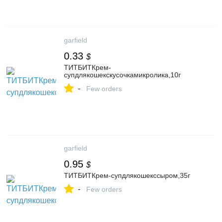
garfield
0.33
$
ТИТБИТКрем-
супдлякошекскусочкамикролика,10г
-
Few orders
garfield
0.95
$
ТИТБИТКрем-супдлякошекссыром,35г
-
Few orders