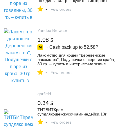
говядины, 30 гр. – купить в интернет-
магазине Деревенские Лакомства на
-
Яндекс Маркете, 5634732373
Few orders
Yandex Browser
1.08
$
+ Cash back up to
52.58₽
Лакомство для кошек "Деревенские
лакомства", Подушечки с пюре из краба,
30 гр. – купить в интернет-магазине
Деревенские Лакомства на Яндекс
-
Маркете, 5635781141
Few orders
garfield
0.34
$
ТИТБИТКрем-
супдлякошекскусочкамииндейки,10г
-
Few orders