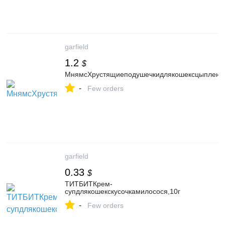
garfield
1.2
$
МнямсХрустящиеподушечкидлякошексцыпленк
-
Few orders
garfield
0.33
$
ТИТБИТКрем-
супдлякошекскусочкамилосося,10г
-
Few orders