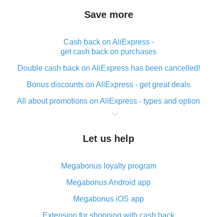
Save more
Cash back on AliExpress -
get cash back on purchases
Double cash back on AliExpress has been cancelled!
Bonus discounts on AliExpress - get great deals
All about promotions on AliExpress - types and option
What is cash back when making purchases on
AliExpress - short and sweet
Let us help
The best place to download cash back for AliExpress
and how to install it
Megabonus loyalty program
What is the AliExpress cash back plugin and what are
its advantages
Megabonus Android app
Cash back from the AliExpress mobile app -
Megabonus iOS app
advantages of the plugin
Extension for shopping with cash back