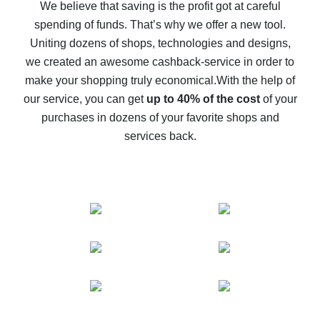
back
We believe that saving is the profit got at careful
spending of funds. That’s why we offer a new tool.
10% cash back on AliExpress - the impossible is
possible
Uniting dozens of shops, technologies and designs,
we created an awesome cashback-service in order to
The best cash back on AliExpress - how to find it
make your shopping truly economical.
With the help of
The best cash back service for AliExpress - let's
our service, you can get
up to 40% of the cost
of your
compare offers
purchases in dozens of your favorite shops and
services back.