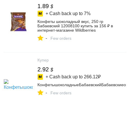
1.89
$
+ Cash back up to
7%
Конфеты шоколадный вкус, 250 гр
Бабаевский 12008100 купить за 156 ₽ в
интернет‑магазине Wildberries
-
Few orders
Купер
2.92
$
+ Cash back up to
266.12₽
КонфетышоколадныеБабаевскийБабаевскиеори
-
Few orders