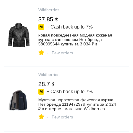
Wildberries
37.85
$
+ Cash back up to
7%
новая повседневная модная кожаная
куртка с капюшоном Нет бренда
580995644 купить за 3 034 ₽ в
интернет‑магазине Wildberries
-
Few orders
Wildberries
28.7
$
+ Cash back up to
7%
Мужская норвежская флисовая куртка
Нет бренда 1119472979 купить за 2 324
₽ в интернет‑магазине Wildberries
-
Few orders