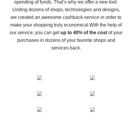
spending of funds. That’s why we offer a new tool.
10% cash back on AliExpress - the impossible is
possible
Uniting dozens of shops, technologies and designs,
we created an awesome cashback-service in order to
The best cash back on AliExpress - how to find it
make your shopping truly economical.
With the help of
The best cash back service for AliExpress - let's
our service, you can get
up to 40% of the cost
of your
compare offers
purchases in dozens of your favorite shops and
services back.