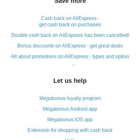
Save more
Cash back on AliExpress -
get cash back on purchases
Double cash back on AliExpress has been cancelled!
Bonus discounts on AliExpress - get great deals
All about promotions on AliExpress - types and option
What is cash back when making purchases on
AliExpress - short and sweet
Let us help
The best place to download cash back for AliExpress
and how to install it
Megabonus loyalty program
What is the AliExpress cash back plugin and what are
its advantages
Megabonus Android app
Cash back from the AliExpress mobile app -
Megabonus iOS app
advantages of the plugin
Extension for shopping with cash back
Double cash back on AliExpress has been cancelled!