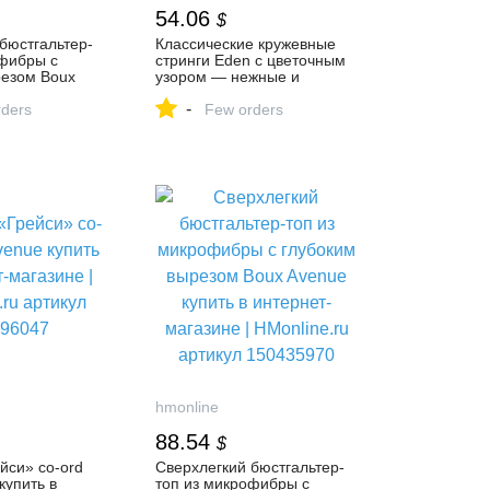
54.06
$
бюстгальтер-
Классические кружевные
офибры с
стринги Eden с цветочным
резом Boux
узором — нежные и
ь в интернет-
женственные трусики Boux
-
Monline.ru
ders
Avenue купить в интернет-
Few orders
769781
магазине | HMonline.ru
артикул 156118660
hmonline
88.54
$
йси» co-ord
Сверхлегкий бюстгальтер-
купить в
топ из микрофибры с