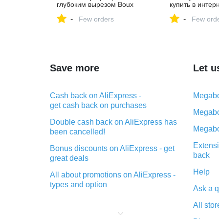
глубоким вырезом Boux
купить в интер
Avenue купить в интернет-
| HMonline.ru а
-
-
магазине | HMonline.ru
Few orders
147196046
Few ord
артикул 149769104
Save more
Let u
Cash back on AliExpress -
Megabo
get cash back on purchases
Megabo
Double cash back on AliExpress has
Megabo
been cancelled!
Extensi
Bonus discounts on AliExpress - get
back
great deals
Help
All about promotions on AliExpress -
types and option
Ask a q
What is cash back when making
All stor
purchases on AliExpress - short and