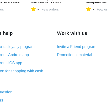
нет-магазине
мягкими чашками и
интернет-маг
ртикул
глубоким вырезом Boux
HMonline.ru 
-
-
ers
Avenue купить в интернет-
Few orders
147196047
Few or
магазине | HMonline.ru
артикул 149769556
s help
Work with us
nus loyalty program
Invite a Friend program
nus Android app
Promotional material
nus iOS app
on for shopping with cash
uestion
es