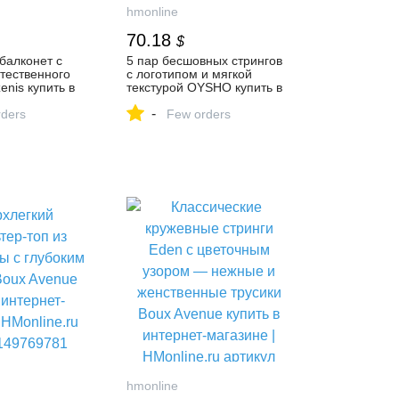
hmonline
70.18
$
балконет с
5 пар бесшовных стрингов
тественного
с логотипом и мягкой
enis купить в
текстурой OYSHO купить в
азине |
интернет-магазине |
-
артикул
ders
HMonline.ru артикул
Few orders
157380389
hmonline