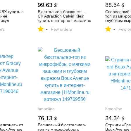
99.63
88.54
$
$
KBX купить в
Бюстгальтер-балконет —
Сверхлегкий 
ине |
CK Attraction Calvin Klein
топ из микр
тикул
купить в интернет-магазине
глубоким вы
| HMonline.ru артикул
Avenue купит
-
-
ers
138364926
Few orders
магазине | H
Few or
артикул 149
hmonline
hmonline
76.13
34.34
$
$
алконет» от
Бесшовный бюстгальтер-
Стринги «Гре
Boux Avenue
топ из микрофибры с
Boux Avenue 