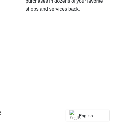
purchases in dozens of your favorite
shops and services back.
6
English