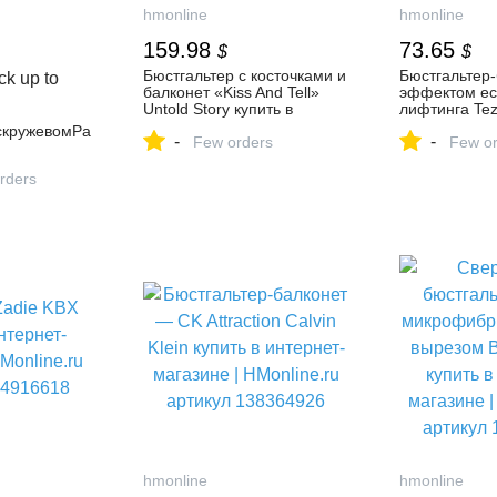
hmonline
hmonline
159.98
73.65
$
$
Бюстгальтер с косточками и
Бюстгальтер-
ck up to
балконет «Kiss And Tell»
эффектом ес
Untold Story купить в
лифтинга Tez
интернет-магазине |
интернет-маг
скружевомРа
-
-
HMonline.ru артикул
Few orders
HMonline.ru 
Few or
154327622
158901137
rders
hmonline
hmonline