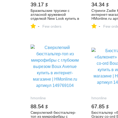
39.17
34.34
$
$
Бразильские трусики с
Стринги Zadie 
атласной кружевной
интернет-магаз
отделкой New Look купить в
HMonline.ru ар
интернет-магазине |
154916618
-
-
HMonline.ru артикул
Few orders
Few ord
156399610
hmonline
hmonline
88.54
67.85
$
$
Сверхлегкий бюстгальтер-
Бюстгальтер «б
топ из микрофибры с
Gracey co-ord 