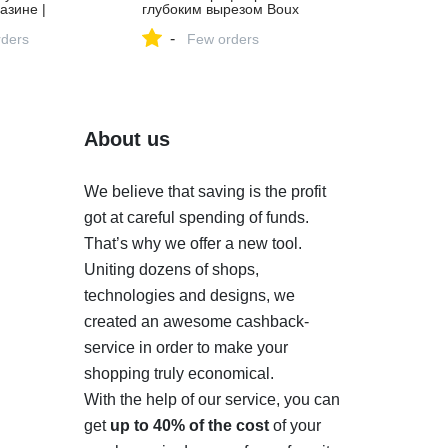
азине |
глубоким вырезом Boux
артикул
Avenue купить в интернет-
-
ders
магазине | HMonline.ru
Few orders
артикул 150435970
About us
We believe that saving is the profit
got at careful spending of funds.
That’s why we offer a new tool.
Uniting dozens of shops,
technologies and designs, we
created an awesome cashback-
service in order to make your
shopping truly economical.
With the help of our service, you can
get
up to 40% of the cost
of your