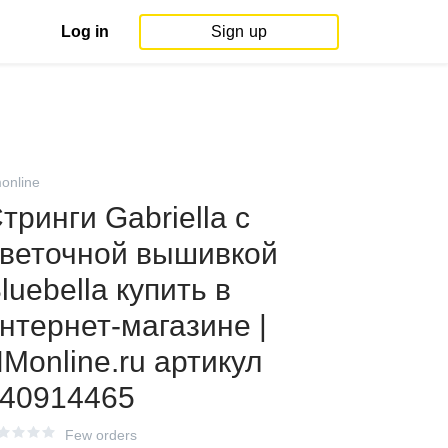
Log in
Sign up
online
тринги Gabriella с
веточной вышивкой
luebella купить в
нтернет-магазине |
Monline.ru артикул
40914465
Few orders