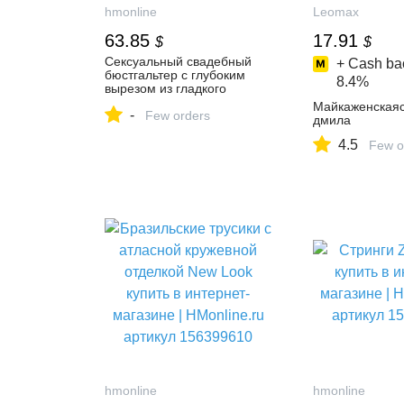
hmonline
Leomax
63.85
17.91
$
$
Сексуальный свадебный
+ Cash ba
бюстгальтер с глубоким
8.4%
вырезом из гладкого
кружева Ann Summers
Майкаженская
-
купить в интернет-магазине
Few orders
дмила
| HMonline.ru артикул
157754713
4.5
Few o
hmonline
hmonline