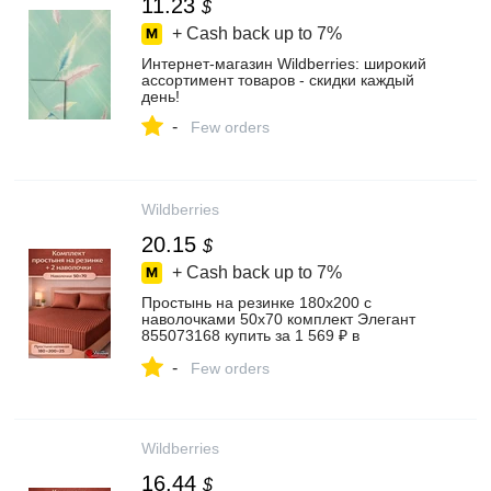
11.23
$
+ Cash back up to
7%
Интернет‑магазин Wildberries: широкий
ассортимент товаров - скидки каждый
день!
-
Few orders
Wildberries
20.15
$
+ Cash back up to
7%
Простынь на резинке 180х200 с
наволочками 50х70 комплект Элегант
855073168 купить за 1 569 ₽ в
интернет‑магазине Wildberries
-
Few orders
Wildberries
16.44
$