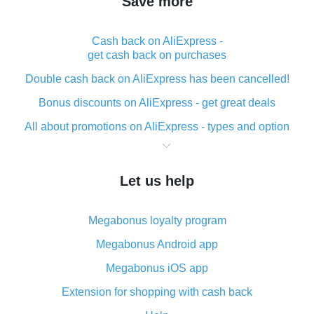
Save more
Cash back on AliExpress -
get cash back on purchases
Double cash back on AliExpress has been cancelled!
Bonus discounts on AliExpress - get great deals
All about promotions on AliExpress - types and option
What is cash back when making purchases on
AliExpress - short and sweet
Let us help
The best place to download cash back for AliExpress
and how to install it
Megabonus loyalty program
What is the AliExpress cash back plugin and what are
its advantages
Megabonus Android app
Cash back from the AliExpress mobile app -
Megabonus iOS app
advantages of the plugin
Extension for shopping with cash back
Double cash back on AliExpress has been cancelled!