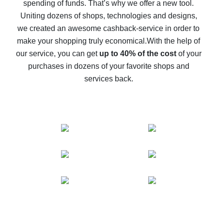
spending of funds. That’s why we offer a new tool.
10% cash back on AliExpress - the impossible is
possible
Uniting dozens of shops, technologies and designs,
we created an awesome cashback-service in order to
The best cash back on AliExpress - how to find it
make your shopping truly economical.
With the help of
The best cash back service for AliExpress - let's
our service, you can get
up to 40% of the cost
of your
compare offers
purchases in dozens of your favorite shops and
services back.