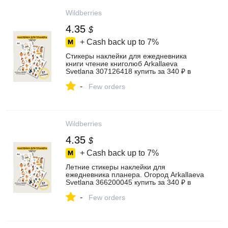
Wildberries
4.35
$
+ Cash back up to
7%
Стикеры наклейки для ежедневника
книги чтение книголюб Arkallaeva
Svetlana 307126418 купить за 340 ₽ в
интернет‑магазине Wildberries
-
Few orders
Wildberries
4.35
$
+ Cash back up to
7%
Летние стикеры наклейки для
ежедневника планера. Огород Arkallaeva
Svetlana 366200045 купить за 340 ₽ в
интернет‑магазине Wildberries
-
Few orders