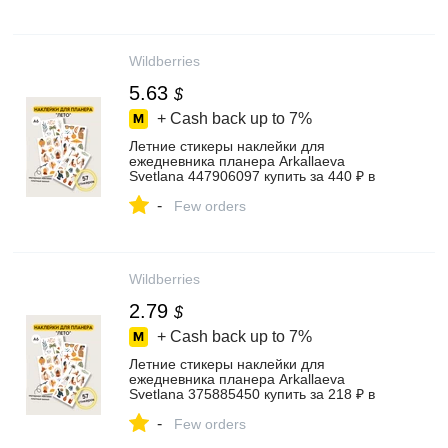
Wildberries
5.63
$
+ Cash back up to
7%
Летние стикеры наклейки для
ежедневника планера Arkallaeva
Svetlana 447906097 купить за 440 ₽ в
интернет‑магазине Wildberries
-
Few orders
Wildberries
2.79
$
+ Cash back up to
7%
Летние стикеры наклейки для
ежедневника планера Arkallaeva
Svetlana 375885450 купить за 218 ₽ в
интернет‑магазине Wildberries
-
Few orders