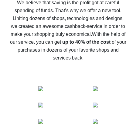
back
We believe that saving is the profit got at careful
spending of funds. That’s why we offer a new tool.
10% cash back on AliExpress - the impossible is
possible
Uniting dozens of shops, technologies and designs,
we created an awesome cashback-service in order to
The best cash back on AliExpress - how to find it
make your shopping truly economical.
With the help of
The best cash back service for AliExpress - let's
our service, you can get
up to 40% of the cost
of your
compare offers
purchases in dozens of your favorite shops and
services back.