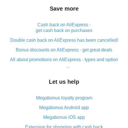
Save more
Cash back on AliExpress -
get cash back on purchases
Double cash back on AliExpress has been cancelled!
Bonus discounts on AliExpress - get great deals
All about promotions on AliExpress - types and option
What is cash back when making purchases on
AliExpress - short and sweet
Let us help
The best place to download cash back for AliExpress
and how to install it
Megabonus loyalty program
What is the AliExpress cash back plugin and what are
its advantages
Megabonus Android app
Cash back from the AliExpress mobile app -
Megabonus iOS app
advantages of the plugin
Extension for shopping with cash back