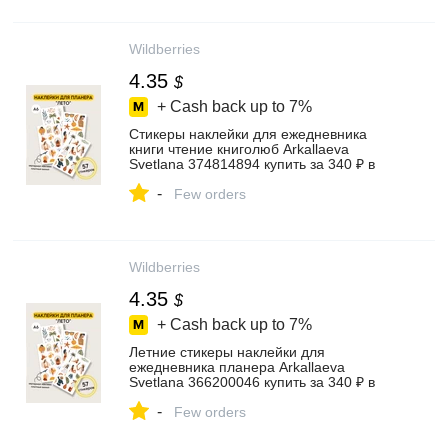
Wildberries
4.35
$
+ Cash back up to
7%
Стикеры наклейки для ежедневника
книги чтение книголюб Arkallaeva
Svetlana 374814894 купить за 340 ₽ в
интернет‑магазине Wildberries
-
Few orders
Wildberries
4.35
$
+ Cash back up to
7%
Летние стикеры наклейки для
ежедневника планера Arkallaeva
Svetlana 366200046 купить за 340 ₽ в
интернет‑магазине Wildberries
-
Few orders