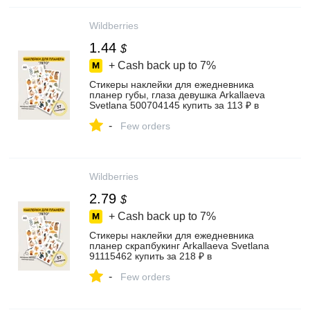
Wildberries
1.44
$
+ Cash back up to
7%
Стикеры наклейки для ежедневника
планер губы, глаза девушка Arkallaeva
Svetlana 500704145 купить за 113 ₽ в
интернет‑магазине Wildberries
-
Few orders
Wildberries
2.79
$
+ Cash back up to
7%
Стикеры наклейки для ежедневника
планер скрапбукинг Arkallaeva Svetlana
91115462 купить за 218 ₽ в
интернет‑магазине Wildberries
-
Few orders