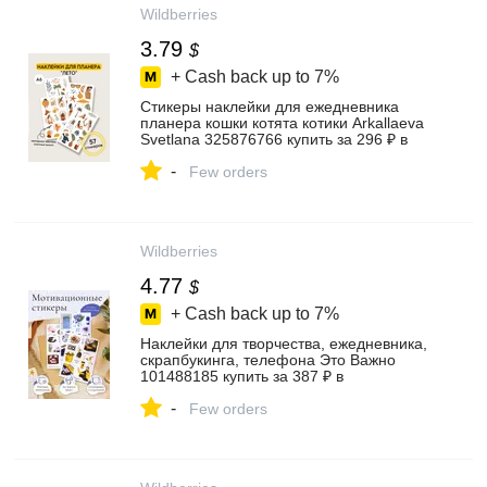
Wildberries
3.79
$
+ Cash back up to
7%
Стикеры наклейки для ежедневника
планера кошки котята котики Arkallaeva
Svetlana 325876766 купить за 296 ₽ в
интернет‑магазине Wildberries
-
Few orders
Wildberries
4.77
$
+ Cash back up to
7%
Наклейки для творчества, ежедневника,
скрапбукинга, телефона Это Важно
101488185 купить за 387 ₽ в
интернет‑магазине Wildberries
-
Few orders