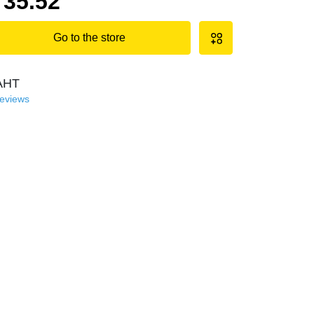
35.52
Go to the store
АНТ
reviews