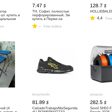
7.47
128.7
$
$
атор
ТН, Софит, полностью
HOLLIEBALE
т. купить в
перфорированный, 3м
4.4
Few
ициальном
купить в Перми на
ИКОЛЬ:
официальном сайте
-
истики,
ers
ТЕХНОНИКОЛЬ: цены,
Few orders
характеристики, отзывы
leroymerlin
amazon
81.89
282.5
$
$
ной (4
CalzadoTrabajoAltaSegurida
Sovol SH03 F
р. купить в
dU-POWERMATTS3-
Spools 2026,