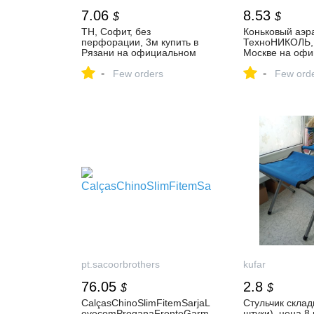
7.06
8.53
$
$
ТН, Софит, без
Коньковый аэр
перфорации, 3м купить в
ТехноНИКОЛЬ, ш
Рязани на официальном
Москве на оф
сайте ТЕХНОНИКОЛЬ:
сайте ТЕХНОН
-
-
цены, характеристики,
Few orders
цены, характер
Few ord
отзывы
отзывы
pt.sacoorbrothers
kufar
76.05
2.8
$
$
CalçasChinoSlimFitemSarjaL
Стульчик склад
evecomPreganaFrenteGarm
штуки), цена 8 