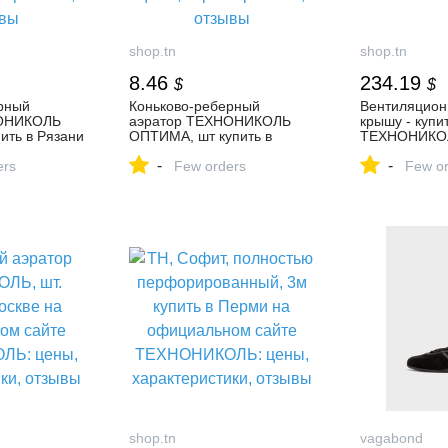
shop.tn
shop.tn
8.46
234.19
$
$
рный
Коньково-реберный
Вентиляцион
НОНИКОЛЬ
аэратор ТЕХНОНИКОЛЬ
крышу - купит
ить в Рязани
ОПТИМА, шт купить в
ТЕХНОНИКО
м сайте
Рязани на официальном
вентиляцион
-
-
 цены,
ers
сайте ТЕХНОНИКОЛЬ:
Few orders
крышу
Few or
, отзывы
цены, характеристики,
отзывы
shop.tn
vagabond