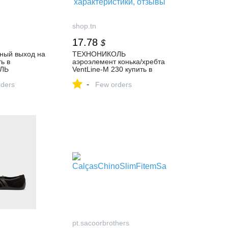
shop.tn
17.78
$
ный выход на
ТЕХНОНИКОЛЬ
ь в
аэроэлемент конька/хребта
ЛЬ
VentLine-M 230 купить в
ную трубу на
Саянске на официальном
-
ders
сайте ТЕХНОНИКОЛЬ:
Few orders
цены, характеристики,
отзывы
pt.sacoorbrothers