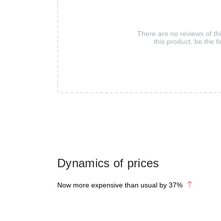
There are no reviews of th
this product, be the fi
Dynamics of prices
Now more expensive than usual by
37
%