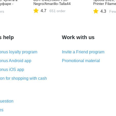
Куфаре -
Negro/Amarillo-Talla44
Printer Filam
1067624859
Upgraded Circ
4.7
651 order
4.3
ers
Fans/Car Moi
Few
Removal/Car 
for PLA PET
1.75/2.85 mm
s help
Work with us
nus loyalty program
Invite a Friend program
nus Android app
Promotional material
nus iOS app
on for shopping with cash
uestion
es