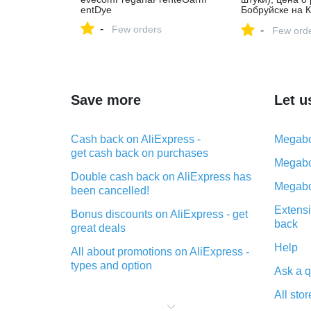
entDye
Бобруйске на 
Объявление №
-
Few orders
-
Few ord
Save more
Let u
Cash back on AliExpress -
Megabo
get cash back on purchases
Megabo
Double cash back on AliExpress has
Megabo
been cancelled!
Extensi
Bonus discounts on AliExpress - get
back
great deals
Help
All about promotions on AliExpress -
types and option
Ask a q
What is cash back when making
All stor
purchases on AliExpress - short and