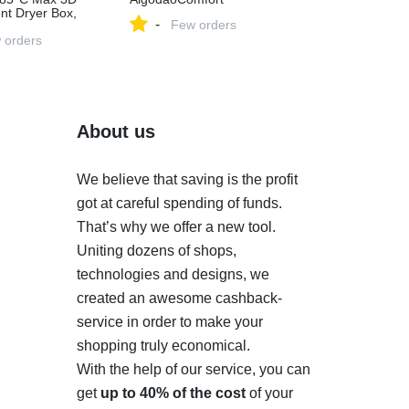
ent Dryer Box,
-
Few orders
ulation
sture
 orders
Drying Mode
G TPU ABS
About us
We believe that saving is the profit
got at careful spending of funds.
That’s why we offer a new tool.
Uniting dozens of shops,
technologies and designs, we
created an awesome cashback-
service in order to make your
shopping truly economical.
With the help of our service, you can
get
up to 40% of the cost
of your