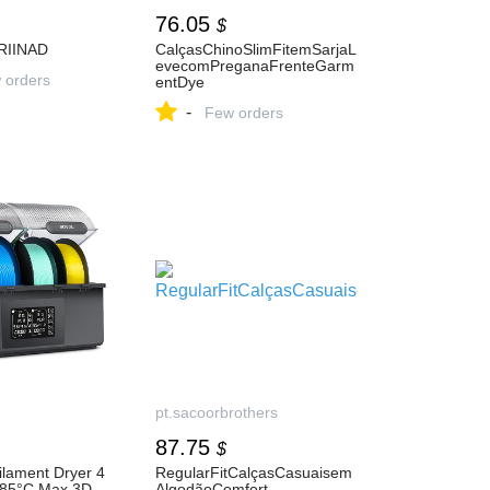
76.05
$
RIINAD
CalçasChinoSlimFitemSarjaL
evecomPreganaFrenteGarm
 orders
entDye
-
Few orders
pt.sacoorbrothers
87.75
$
ilament Dryer 4
RegularFitCalçasCasuaisem
 85°C Max 3D
AlgodãoComfort