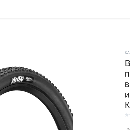
КА
В
п
в
и