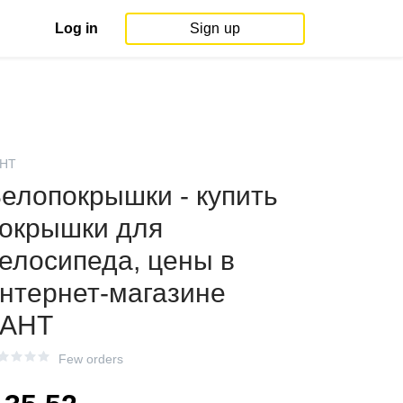
Log in
Sign up
НТ
елопокрышки - купить
окрышки для
елосипеда, цены в
нтернет-магазине
КАНТ
Few orders