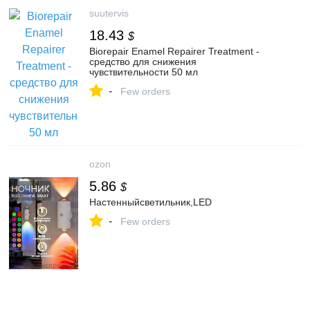
suutervis
18.43
$
Biorepair Enamel Repairer Treatment -
средство для снижения
чувствительности 50 мл
-
Few orders
ozon
5.86
$
Настенныйсветильник,LED
-
Few orders