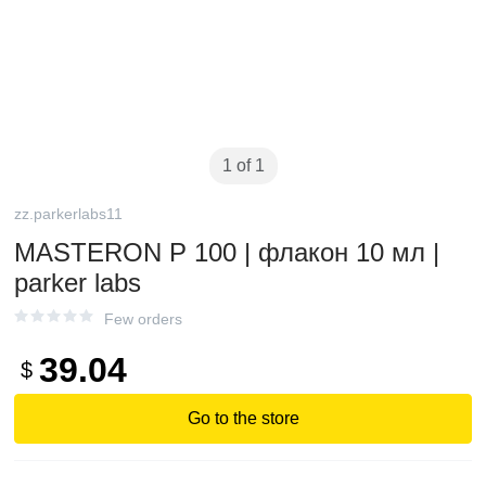
1 of 1
zz.parkerlabs11
MASTERON P 100 | флакон 10 мл |
parker labs
Few orders
39.04
$
Go to the store