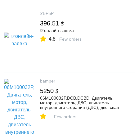
УБРиР
396.51
$
☞онлайн-заявка
4.8
Few orders
bamper
5250
$
06M100032P,DCB,DCBD, Двигатель,
мотор, двигатель, ДВС, двигатель
внутреннего сгорания (ДВС), двс, свап
двигателя/мотора, swap двигателя/
-
мотора, электродвигатель, бензиновый
Few orders
двигатель внутреннего сгорания (ДВС),
дизельный двигатель (ДВС), Двс
бензиновый, Двс дизельный, ДВС —
бензиновые/дизельные, контрактный