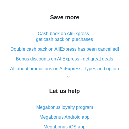
Save more
Cash back on AliExpress -
get cash back on purchases
Double cash back on AliExpress has been cancelled!
Bonus discounts on AliExpress - get great deals
All about promotions on AliExpress - types and option
What is cash back when making purchases on
AliExpress - short and sweet
Let us help
The best place to download cash back for AliExpress
and how to install it
Megabonus loyalty program
What is the AliExpress cash back plugin and what are
its advantages
Megabonus Android app
Cash back from the AliExpress mobile app -
Megabonus iOS app