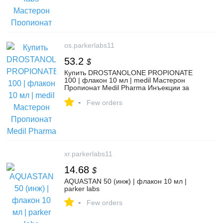
os.parkerlabs11
53.2
$
Купить DROSTANOLONE PROPIONATE
100 | флакон 10 мл | medil Мастерон
Пропионат Medil Pharma Инъекции за
4200 руб в Москве в интернет-магазине
-
ПаркерЛабс - https://os.parkerlabs11.pro/
Few orders
xr.parkerlabs11
14.68
$
AQUASTAN 50 (инж) | флакон 10 мл |
parker labs
-
Few orders