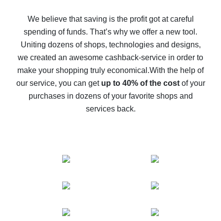
How to get back on AliExpress - easy ways to get cash
back
We believe that saving is the profit got at careful
spending of funds. That’s why we offer a new tool.
10% cash back on AliExpress - the impossible is
possible
Uniting dozens of shops, technologies and designs,
we created an awesome cashback-service in order to
The best cash back on AliExpress - how to find it
make your shopping truly economical.
With the help of
The best cash back service for AliExpress - let's
our service, you can get
up to 40% of the cost
of your
compare offers
purchases in dozens of your favorite shops and
services back.