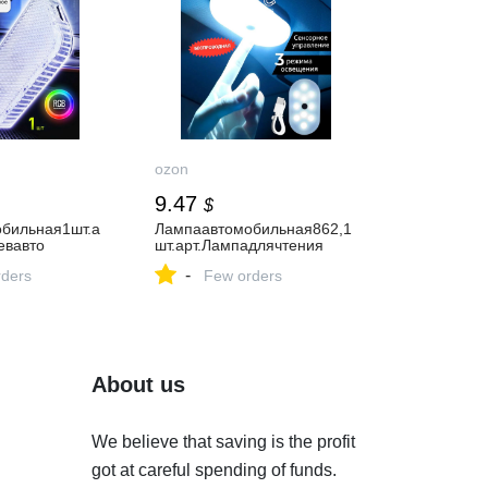
ozon
9.47
$
бильная1шт.а
Лампаавтомобильная862,1
евавто
шт.арт.Лампадлячтения
-
ders
Few orders
About us
We believe that saving is the profit
got at careful spending of funds.