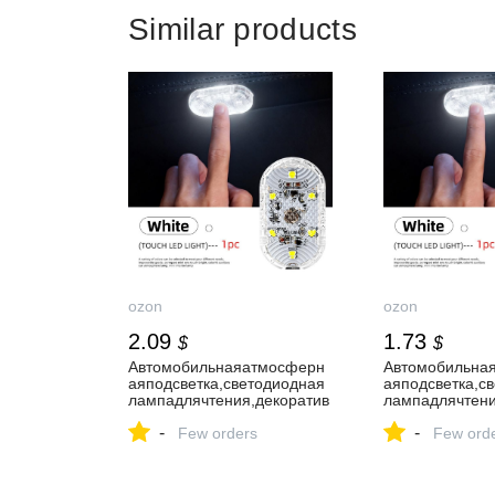
Similar products
ozon
ozon
2.09
1.73
$
$
Автомобильнаяатмосферн
Автомобильна
аяподсветка,светодиодная
аяподсветка,с
лампадлячтения,декоратив
лампадлячтени
ная,сенсорная,беспроводн
ная,сенсорная
-
-
аяустановка,безпроводов,с
Few orders
аяустановка,бе
Few ord
ветильникдлясалона
ветильникдляс