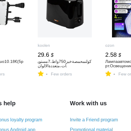
koolen
ozon
29.6
2.58
$
$
uo10.18€(5p
كولنمحمصةخبز750واط،7مستوي
Лампаавтомо
ات،متعددةالالوان
рт.Освещени
-
-
ers
Few orders
Few or
s help
Work with us
nus loyalty program
Invite a Friend program
nus Android app
Promotional material