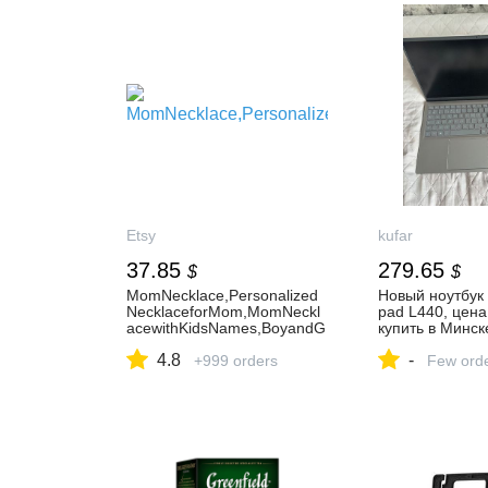
Etsy
kufar
37.85
279.65
$
$
MomNecklace,Personalized
Новый ноутбук 
NecklaceforMom,MomNeckl
pad L440, цена
acewithKidsNames,BoyandG
купить в Минск
irlNecklace,ChildrenNecklace
- Объявление
4.8
-
,ChristmasGiftforMom
+999 orders
№1061379881
Few ord