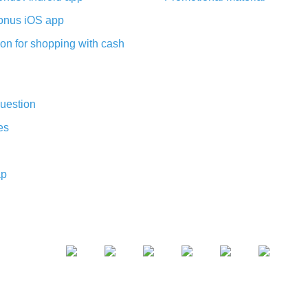
nus iOS app
on for shopping with cash
uestion
es
ap