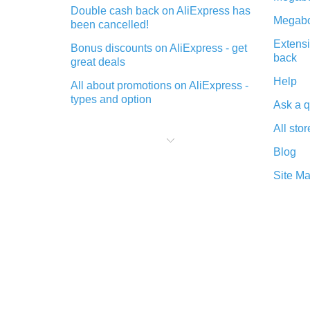
Double cash back on AliExpress has
Megabo
been cancelled!
Extensi
Bonus discounts on AliExpress - get
back
great deals
Help
All about promotions on AliExpress -
types and option
Ask a q
What is cash back when making
All stor
purchases on AliExpress - short and
sweet
Blog
The best place to download cash
Site M
back for AliExpress and how to
install it
What is the AliExpress cash back
plugin and what are its advantages
Cash back from the AliExpress
mobile app - advantages of the
plugin