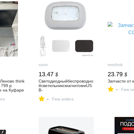
ozon
meshok
13.47
23.79
$
$
Леново think
Светодиодныйбеспроводно
Запчасти от 
 799 р.
йсветильниксмагнитомиUS
-
Few or
е на Куфаре
B-
зарядкой,долговечнойбатар
-
ers
еей,предназначенныйдляа
Few orders
втомобиляикемпингавсало
не