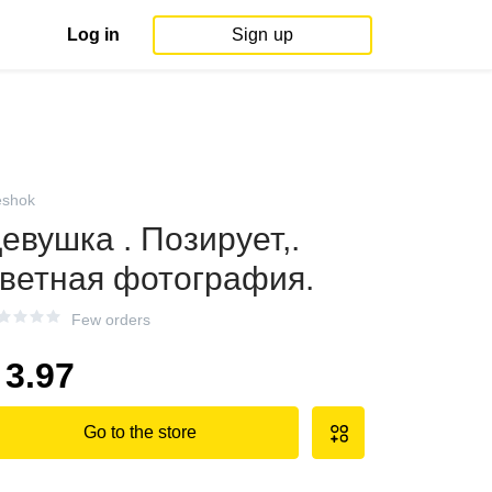
Log in
Sign up
shok
евушка . Позирует,.
ветная фотография.
Few orders
3.97
Go to the store