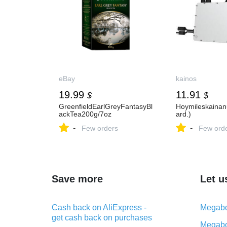
eBay
kainos
19.99
11.91
$
$
GreenfieldEarlGreyFantasyBl
Hoymileskainan
ackTea200g/7oz
ard.)
-
-
Few orders
Few ord
Save more
Let u
Cash back on AliExpress -
Megabo
get cash back on purchases
Megabo