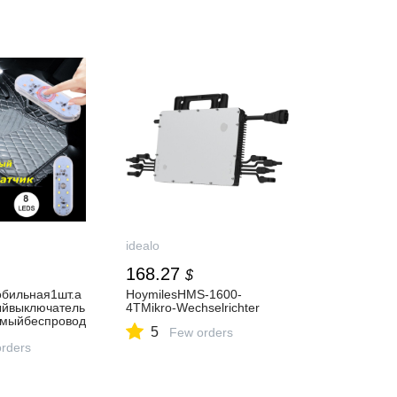
idealo
168.27
$
бильная1шт.а
HoymilesHMS-1600-
ыйвыключатель
4TMikro-Wechselrichter
емыйбеспровод
5
Few orders
0Kсветодиодн
SBосвещениев
orders
ы1шт