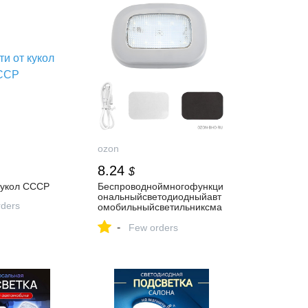
ozon
8.24
$
кукол СССР
Беспроводноймногофункци
ональныйсветодиодныйавт
ders
омобильныйсветильниксма
гнитнымкреплениемиUSB-
-
зарядкойдлясалонаикемпе
Few orders
ра