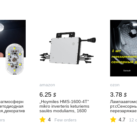
amazon
ozon
6.25
3.78
$
$
яатмосферн
„Hoymiles HMS-1600-4T“
Лампаавтомо
ветодиодная
mikro inverteris keturiems
рт.сСенсорн
я,декоратив
saulės moduliams, 1600
перезаряжа
,беспроводн
vatų, su pasirenkamu
нойбелый600
4
4.7
зпроводов,с
ers
belaidžiu internetu, balkono
Few orders
ыйзарядкаU
12 
алона
elektrinei: „Amazon.de“:
салонмашин
verslas, pramonė ir mokslas