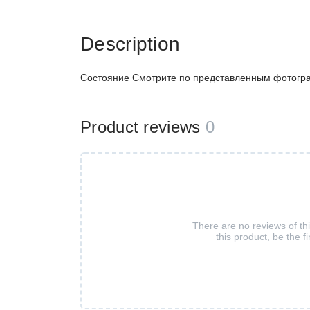
Description
Состояние Смотрите по представленным фотог
Product reviews
0
There are no reviews of th
this product, be the fi