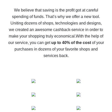
How to get back on AliExpress - easy ways to get cash
back
We believe that saving is the profit got at careful
spending of funds. That’s why we offer a new tool.
10% cash back on AliExpress - the impossible is
possible
Uniting dozens of shops, technologies and designs,
we created an awesome cashback-service in order to
The best cash back on AliExpress - how to find it
make your shopping truly economical.
With the help of
The best cash back service for AliExpress - let's
our service, you can get
up to 40% of the cost
of your
compare offers
purchases in dozens of your favorite shops and
services back.