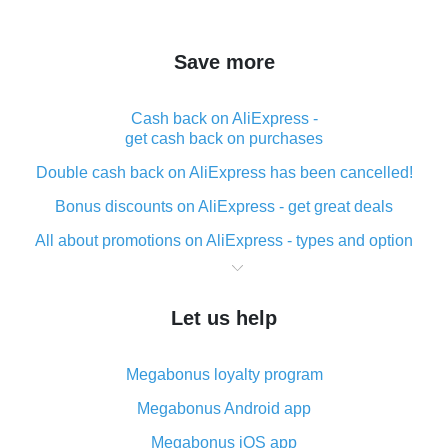
Save more
Cash back on AliExpress -
get cash back on purchases
Double cash back on AliExpress has been cancelled!
Bonus discounts on AliExpress - get great deals
All about promotions on AliExpress - types and option
What is cash back when making purchases on
AliExpress - short and sweet
Let us help
The best place to download cash back for AliExpress
and how to install it
Megabonus loyalty program
What is the AliExpress cash back plugin and what are
its advantages
Megabonus Android app
Cash back from the AliExpress mobile app -
Megabonus iOS app