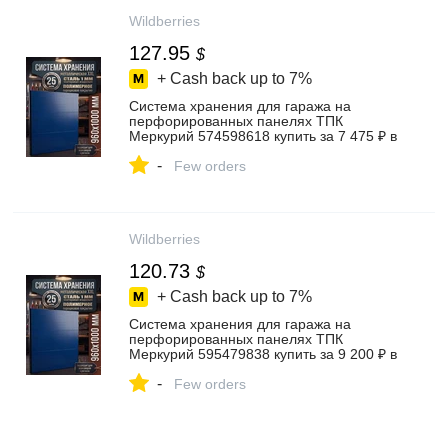
Wildberries
127.95
$
+ Cash back up to
7%
Система хранения для гаража на
перфорированных панелях ТПК
Меркурий 574598618 купить за 7 475 ₽ в
интернет‑магазине Wildberries
-
Few orders
Wildberries
120.73
$
+ Cash back up to
7%
Система хранения для гаража на
перфорированных панелях ТПК
Меркурий 595479838 купить за 9 200 ₽ в
интернет‑магазине Wildberries
-
Few orders