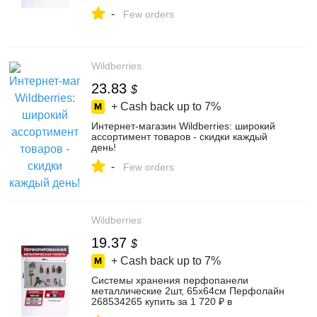
в интернет‑магазине Wildberries
-
Few orders
Wildberries
23.83
$
+ Cash back up to
7%
Интернет‑магазин Wildberries: широкий
ассортимент товаров - скидки каждый
день!
-
Few orders
Wildberries
19.37
$
+ Cash back up to
7%
Системы хранения перфопанели
металлические 2шт, 65х64см Перфолайн
268534265 купить за 1 720 ₽ в
интернет‑магазине Wildberries