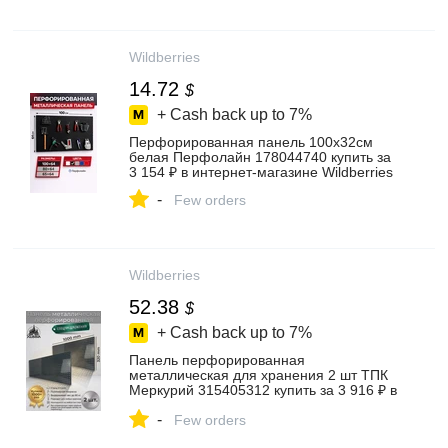
Wildberries
14.72
$
+ Cash back up to
7%
Перфорированная панель 100х32см
белая Перфолайн 178044740 купить за
3 154 ₽ в интернет‑магазине Wildberries
-
Few orders
Wildberries
52.38
$
+ Cash back up to
7%
Панель перфорированная
металлическая для хранения 2 шт ТПК
Меркурий 315405312 купить за 3 916 ₽ в
интернет‑магазине Wildberries
-
Few orders