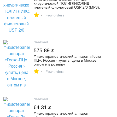
хирургической ПОЛИГЛИКОЛИД
плетеный фиолетовый USP 2/0 (MР3),
75 см, 4D-0,7x30-2/0-PGA ПТО
-
Медтехника, Россия › купить, цена в
Few orders
Москве, оптом и в розницу
dealmed
575.89
$
Физиотерапевтический аппарат «Геска-
ПЦ», Россия › купить, цена в Москве,
оптом и в розницу
-
Few orders
dealmed
64.31
$
Физиотерапевтический аппарат