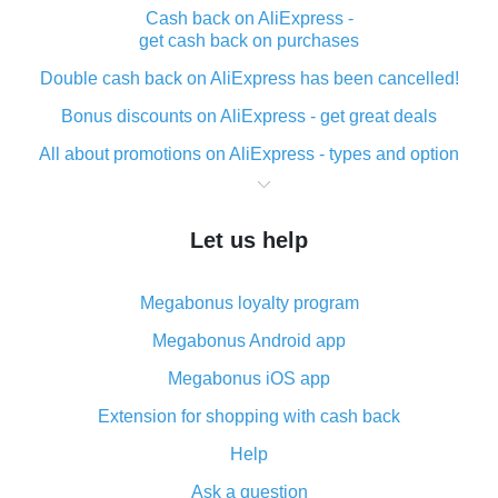
Cash back on AliExpress -
get cash back on purchases
Double cash back on AliExpress has been cancelled!
Bonus discounts on AliExpress - get great deals
All about promotions on AliExpress - types and option
What is cash back when making purchases on
AliExpress - short and sweet
Let us help
The best place to download cash back for AliExpress
and how to install it
Megabonus loyalty program
What is the AliExpress cash back plugin and what are
its advantages
Megabonus Android app
Cash back from the AliExpress mobile app -
Megabonus iOS app
advantages of the plugin
Extension for shopping with cash back
Double cash back on AliExpress has been cancelled!
Help
How to use cash back on AliExpress - short manual
Ask a question