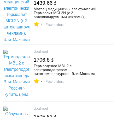
1439.66
$
Матрац медицинский электрический
Термоэлит MCI 2N (с 2
автоклавируемыми чехлами),
ЭлитМаксима, Россия › купить, цена в
-
Москве, оптом и в розницу
Few orders
dealmed
1706.8
$
Термоодеяло MBL 2 с
электроподогревом
низкотемпературное, ЭлитМаксима,
Россия › купить, цена в Москве, оптом и
-
в розницу
Few orders
dealmed
1505.82