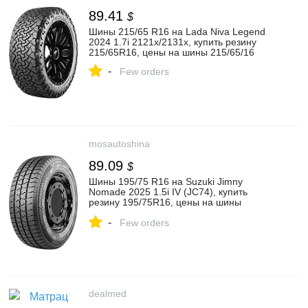
89.41
$
Шины 215/65 R16 на Lada Niva Legend
2024 1.7i 2121x/2131x, купить резину
215/65R16, цены на шины 215/65/16
-
Few orders
mosautoshina
89.09
$
Шины 195/75 R16 на Suzuki Jimny
Nomade 2025 1.5i IV (JC74), купить
резину 195/75R16, цены на шины
195/75/16
-
Few orders
dealmed