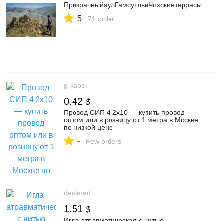
ПризрачныйаулГамсутльиЧохскиетеррасы
5
71 order
g-kabel
0.42
$
Провод СИП 4 2х10 — купить провод
оптом или в розницу от 1 метра в Москве
по низкой цене
-
Few orders
dealmed
1.51
$
Игла атравматическая с нитью