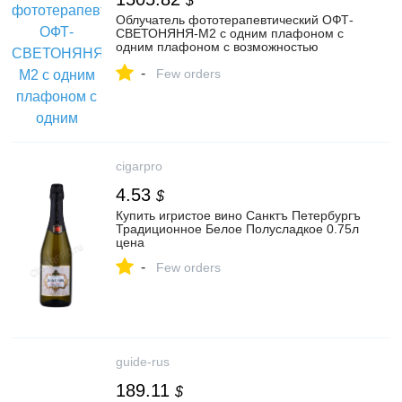
$
Облучатель фототерапевтический ОФТ-
СВЕТОНЯНЯ-М2 с одним плафоном с
одним плафоном с возможностью
регулировки, Трима, Россия › купить,
-
цена в Москве, оптом и в розницу
Few orders
cigarpro
4.53
$
Купить игристое вино Санктъ Петербургъ
Традиционное Белое Полусладкое 0.75л
цена
-
Few orders
guide-rus
189.11
$