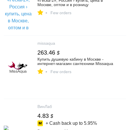
«Геска-2», Россия › купить, цена в
Москве, оптом и в розницу
-
Few orders
missaqua
263.46
$
Купить душевую кабину в Москве -
интернет-магазин сантехники Missaqua
-
Few orders
ВинЛаб
4.83
$
+ Cash back up to
5.95%