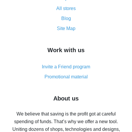
All about how cash back works on AliExpress
All stores
Cash back promo code from AliExpress - how it works
and what it does
Blog
How to get the most cash back on AliExpress -
Site Map
overview
How to get cash back on AliExpress - overview of
Work with us
simple methods
Cash back on AliExpress - customer reviews
Invite a Friend program
8% cash back on AliExpress - saving real money is a
real thing
Promotional material
7% cash back on AliExpress - save on purchases
Five ways to get the most cash back on AliExpress
About us
How to get back on AliExpress - easy ways to get cash
back
We believe that saving is the profit got at careful
spending of funds. That’s why we offer a new tool.
10% cash back on AliExpress - the impossible is
possible
Uniting dozens of shops, technologies and designs,