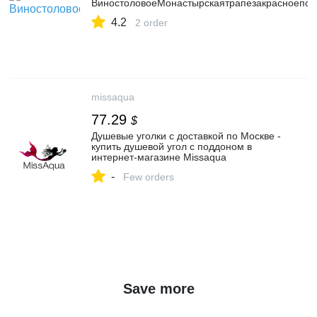
ВиностоловоеМонастырскаятрапезакрасноепол
4.2
2 order
missaqua
77.29
$
Душевые уголки с доставкой по Москве -
купить душевой угол с поддоном в
интернет-магазине Missaqua
-
Few orders
Save more