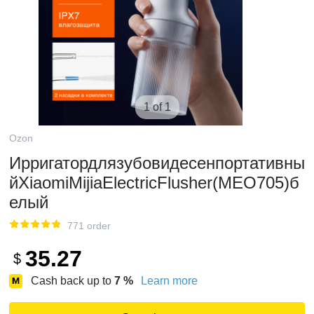
1 of 1
Ozon
Ирригатордлязубовидесенпортативны
йXiaomiMijiaElectricFlusher(MEO705)б
елый
771 order
35.27
$
Cash back up to
7
%
Learn more