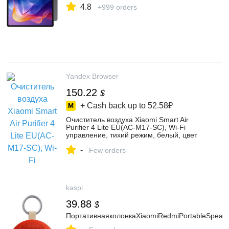
4.8
+999 orders
Yandex Browser
150.22
$
+ Cash back up to
52.58₽
Очиститель воздуха Xiaomi Smart Air
Purifier 4 Lite EU(AC-M17-SC), Wi-Fi
управление, тихий режим, белый, цвет
белый1 – купить в интернет-магазине
-
Best Mall RU на Яндекс Маркете,
Few orders
4943390598
kaspi
39.88
$
ПортативнаяколонкаXiaomiRedmiPortableSpeak