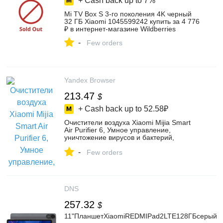
+ Cash back up to
7%
Mi TV Box S 3-го поколения 4K черный
32 ГБ Xiaomi 1045599242 купить за 4 776
₽ в интернет‑магазине Wildberries
-
Few orders
Yandex Browser
213.47
$
+ Cash back up to
52.58₽
Очистители воздуха Xiaomi Mijia Smart
Air Purifier 6, Умное управление,
уничтожение вирусов и бактерий,
Белый(AC-M25-SC), цвет белый4 –
-
купить в интернет-магазине Best Mall RU
Few orders
на Яндекс Маркете, 4943397503
DNS
257.32
$
11"ПланшетXiaomiREDMIPad2LTE128ГБсерый