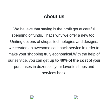
7% cash back on AliExpress - save on purchases
Five ways to get the most cash back on AliExpress
About us
How to get back on AliExpress - easy ways to get cash
back
We believe that saving is the profit got at careful
spending of funds. That’s why we offer a new tool.
10% cash back on AliExpress - the impossible is
possible
Uniting dozens of shops, technologies and designs,
we created an awesome cashback-service in order to
The best cash back on AliExpress - how to find it
make your shopping truly economical.
With the help of
The best cash back service for AliExpress - let's
our service, you can get
up to 40% of the cost
of your
compare offers
purchases in dozens of your favorite shops and
services back.