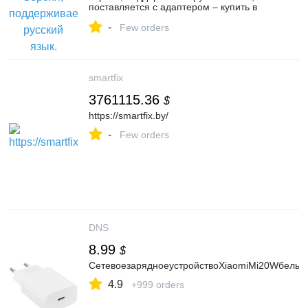
поставляется с адаптером – купить в
интернет-магазине Ваш Цифровой на
-
Яндекс Маркете, 5701268388
Few orders
smartfix
3761115.36
$
https://smartfix.by/
-
Few orders
DNS
8.99
$
СетевоезарядноеустройствоXiaomiMi20Wбелый
4.9
+999 orders