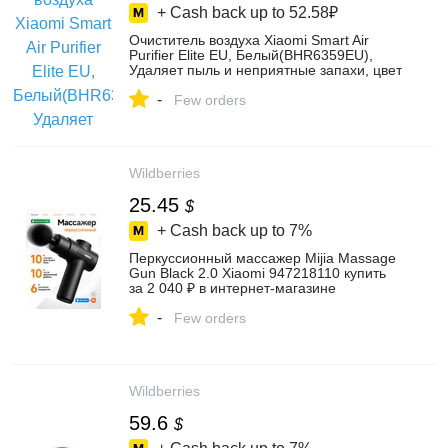
+ Cash back up to
52.58₽
Очиститель воздуха Xiaomi Smart Air
Purifier Elite EU, Белый(BHR6359EU),
Удаляет пыль и неприятные запахи, цвет
белый – купить в интернет-магазине Best
-
Mall RU на Яндекс Маркете, 4943390593
Few orders
Wildberries
25.45
$
+ Cash back up to
7%
Перкуссионный массажер Mijia Massage
Gun Black 2.0 Xiaomi 947218110 купить
за 2 040 ₽ в интернет‑магазине
Wildberries
-
Few orders
Wildberries
59.6
$