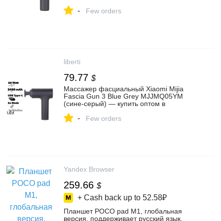
магазине Либерти
-
Few orders
liberti
79.77
$
Массажер фасциальный Xiaomi Mijia
Fascia Gun 3 Blue Grey MJJMQ05YM
(сине-серый) — купить оптом в
интернет-магазине Либерти
-
Few orders
Yandex Browser
259.66
$
+ Cash back up to
52.58₽
Планшет POCO pad M1, глобальная
версия, поддерживает русский язык,