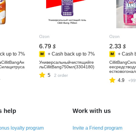
Ozon
Ozon
6.79
2.33
$
$
ck up to
7%
+ Cash back up to
7%
+ Cash 
CillitBangАн
Универсальныйчистящийге
CillitBangCи
Силацитруса
льCillitBang750мл(3304180)
еесредствод
естковогонал
5
2 order
л
r
4.9
+99
s help
Work with us
nus loyalty program
Invite a Friend program