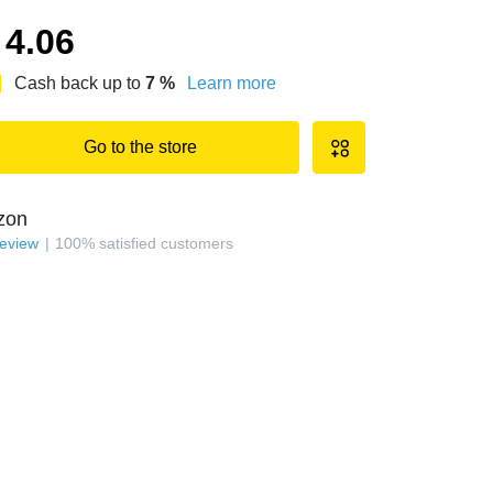
4.06
Cash back up to
7
%
Learn more
Go to the store
zon
review
100
%
satisfied customers