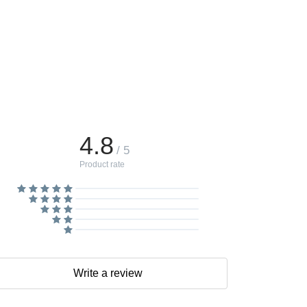
4.8
/ 5
Product rate
Write a review