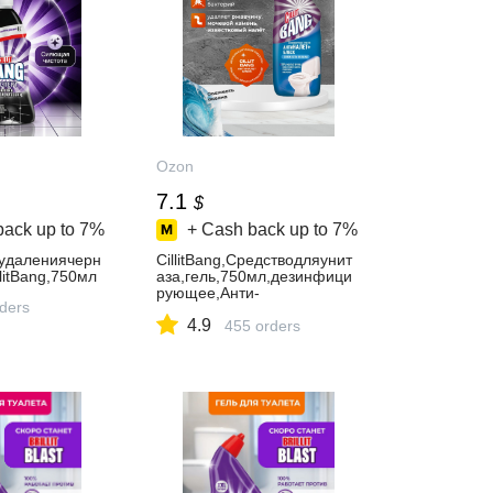
Ozon
7.1
$
back up to
7%
+ Cash back up to
7%
удалениячерн
CillitBang,Средстводляунит
litBang,750мл
аза,гель,750мл,дезинфици
рующее,Анти-
rders
налет+Блеск,Свежестьокеа
4.9
на
455 orders