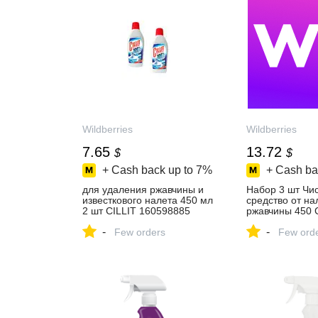
Wildberries
Wildberries
7.65
13.72
$
$
+ Cash back up to
7%
+ Cash ba
для удаления ржавчины и
Набор 3 шт Чи
известкового налета 450 мл
средство от на
2 шт CILLIT 160598885
ржавчины 450 
купить за 620 ₽ в
225604518 купи
-
-
интернет‑магазине
Few orders
₽ в интернет‑м
Few ord
Wildberries
Wildberries