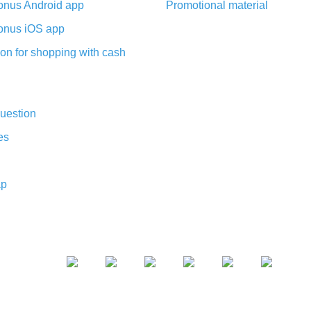
nus Android app
Promotional material
nus iOS app
on for shopping with cash
uestion
es
ap