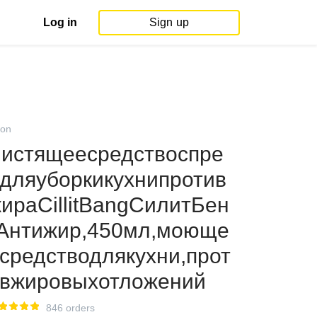
Log in
Sign up
on
истящеесредствоспре
дляуборкикухнипротив
ираCillitBangСилитБен
Антижир,450мл,моюще
средстводлякухни,прот
вжировыхотложений
846 orders