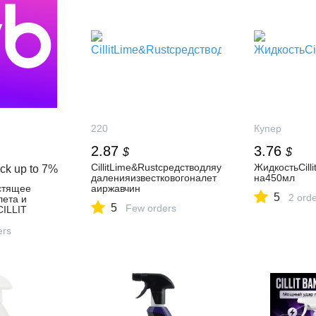
220
Купер
2.87
3.76
$
$
CillitLime&Rustсредстводляу
ЖидкостьCill
ck up to
7%
даленияизвестковогоналет
на450мл
стящее
аиржавчин
5
2 ord
лета и
5
Few orders
CILLIT
ть за 1 006
агазине
ers