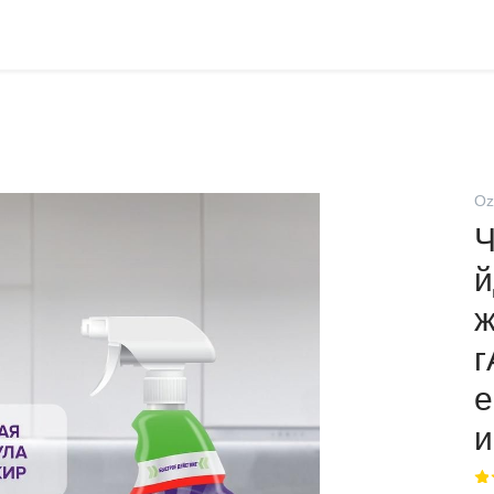
Oz
Ч
й
ж
г
е
и