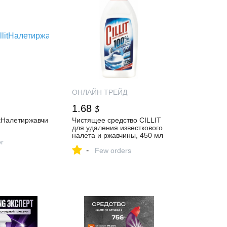
ОНЛАЙН ТРЕЙД
1.68
$
itНалетиржавчи
Чистящее средство CILLIT
для удаления известкового
налета и ржавчины, 450 мл
er
5900627003000 — купить
-
по низкой цене в интернет-
Few orders
магазине ОНЛАЙН
ТРЕЙД.РУ