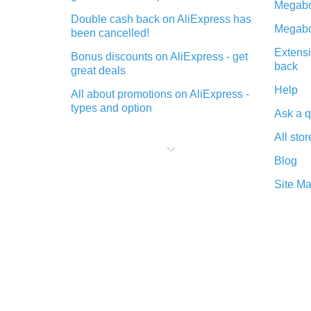
Megabo
Double cash back on AliExpress has
Megabo
been cancelled!
Extensi
Bonus discounts on AliExpress - get
back
great deals
Help
All about promotions on AliExpress -
types and option
Ask a q
What is cash back when making
All stor
purchases on AliExpress - short and
sweet
Blog
The best place to download cash
Site M
back for AliExpress and how to
install it
What is the AliExpress cash back
plugin and what are its advantages
Cash back from the AliExpress
mobile app - advantages of the
plugin