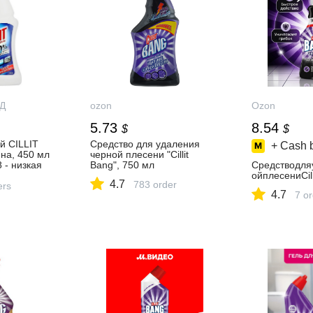
Д
ozon
Ozon
5.73
8.54
$
$
й CILLIT
Средство для удаления
+ Cash 
на, 450 мл
черной плесени "Cillit
 - низкая
Bang", 750 мл
Средстводля
 или
ойплесениCil
4.7
783 order
Нижнему
ers
4.7
7 o
стящий спрей
и ржавчина,
в интернет
АЙН