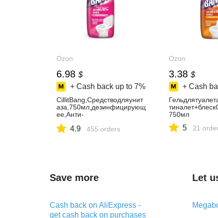
Ozon
Ozon
6.98
3.38
$
$
+ Cash back up to
7%
+ Cash ba
CillitBang,Средстводляунит
Гельдлятуалета
аза,750мл,дезинфицирующ
тиналет+блеск
ее,Анти-
750мл
налет+Блеск,Силавесны
5
21 orde
4.9
455 orders
Save more
Let u
Cash back on AliExpress -
Megabo
get cash back on purchases