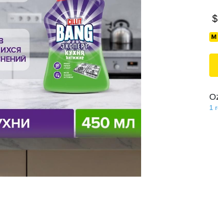
$
O
1