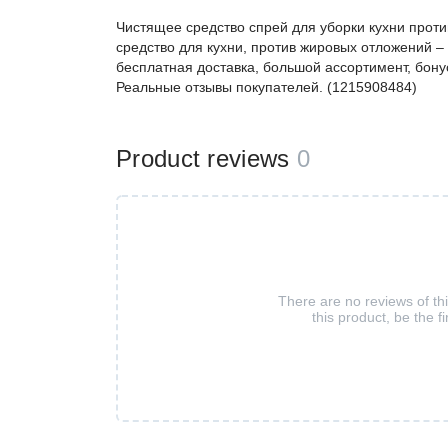
Чистящее средство спрей для уборки кухни против
средство для кухни, против жировых отложений 
бесплатная доставка, большой ассортимент, бонус
Реальные отзывы покупателей. (1215908484)
Product reviews
0
There are no reviews of th
this product, be the fi