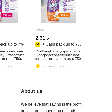
Ozon
2.31
$
back up to
7%
+ Cash back up to
7%
лавеснычистящ
CillitBangCилацитрусачистя
ляунитазаотизв
щеесредстводляунитазаоти
ета,гель,750м
звестковогоналета,гель,750
мл
-
9 orders
Few orders
About us
We believe that saving is the profit
got at careful spending of funds.