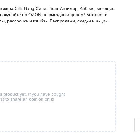
 жира Cillit Bang Силит Бенг Антижир, 450 мл, моющее
– покупайте на OZON по выгодным ценам! Быстрая и
ы, рассрочка и кэшбэк. Распродажи, скидки и акции.
is product yet. If you have bought
rst to share an opinion on it!