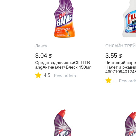
Лента
ОНЛАЙН ТРЕЙ
3.04
3.55
$
$
СредстводлячисткиCILLITB
Чистящий спре
angАнтиналет+Блеск,450мл
Налет и ржавчи
4607109401248
4.5
Few orders
цена, доставка
-
самовывоз по 
Few ord
Новгороду. Чи
Силлит Налет 
450 мл купить 
магазине ОНЛ
ТРЕЙД.РУ