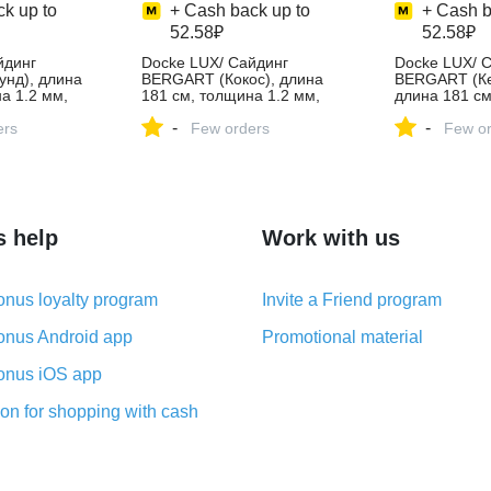
k up to
+ Cash back up to
+ Cash b
52.58₽
52.58₽
йдинг
Docke LUX/ Сайдинг
Docke LUX/ 
нд), длина
BERGART (Кокос), длина
BERGART (Ке
а 1.2 мм,
181 см, толщина 1.2 мм,
длина 181 см
упить в
цвет кокос – купить в
мм, цвет кед
-
-
зине Docke
ers
интернет-магазине Docke
Few orders
купить в инт
Few or
кете,
на Яндекс Маркете,
Docke на Янд
4542058159
4594569617
s help
Work with us
nus loyalty program
Invite a Friend program
nus Android app
Promotional material
nus iOS app
on for shopping with cash