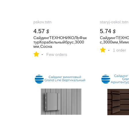
pskov.tstn
staryj-oskol.tstn
4.57
5.74
$
$
СайдингТЕХНОНИКОЛЬФак
СайдингТЕХН
турКорабельныйбрус,3000
с,3000мм,Мим
мм,Сосна
-
1 order
-
Few orders