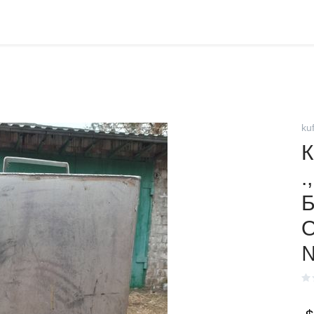
ku
К
.
Б
О