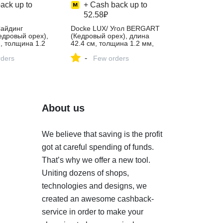
ack up to
+ Cash back up to
52.58₽
Сайдинг
Docke LUX/ Угол BERGART
дровый орех),
(Кедровый орех), длина
, толщина 1.2
42.4 см, толщина 1.2 мм,
ровый орех –
цвет кедровый орех –
-
ернет-магазине
ders
купить в интернет-магазине
Few orders
екс Маркете,
Docke на Яндекс Маркете,
4542059629
About us
We believe that saving is the profit
got at careful spending of funds.
That’s why we offer a new tool.
Uniting dozens of shops,
technologies and designs, we
created an awesome cashback-
service in order to make your