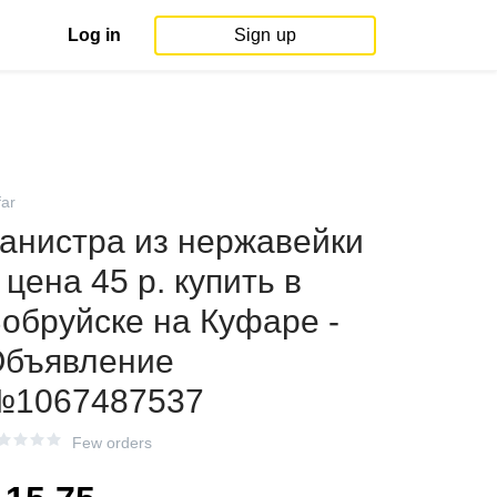
Log in
Sign up
far
анистра из нержавейки
, цена 45 р. купить в
обруйске на Куфаре -
бъявление
№1067487537
Few orders