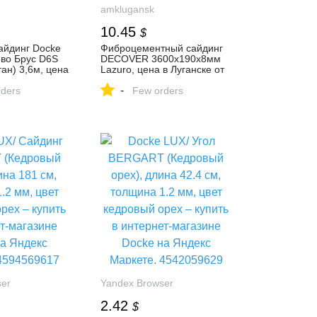
amklugansk
10.45
$
айдинг Docke
Фиброцементный сайдинг
ево Брус D6S
DECOVER 3600x190x8мм
ан) 3,6м, цена
Lazuro, цена в Луганске от
т компании
компании «АМК-Групп»
-
ders
Few orders
ser
Yandex Browser
2.42
$