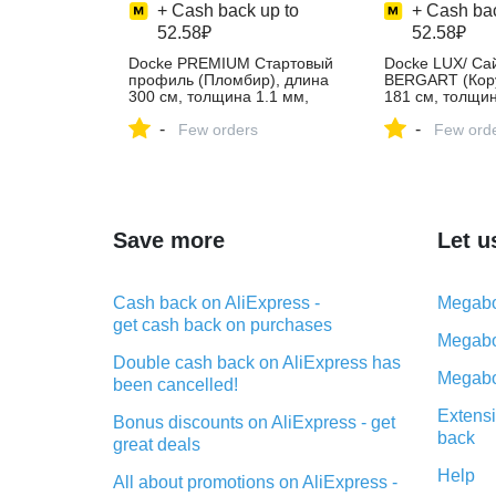
+ Cash back up to
+ Cash bac
52.58₽
52.58₽
Docke PREMIUM Стартовый
Docke LUX/ Са
профиль (Пломбир), длина
BERGART (Кору
300 см, толщина 1.1 мм,
181 см, толщин
цвет пломбир – купить в
цвет корунд – к
-
-
интернет-магазине Docke
Few orders
интернет-мага
Few ord
на Яндекс Маркете,
на Яндекс Мар
4528219964
4594559214
Save more
Let u
Cash back on AliExpress -
Megabo
get cash back on purchases
Megabo
Double cash back on AliExpress has
Megabo
been cancelled!
Extensi
Bonus discounts on AliExpress - get
back
great deals
Help
All about promotions on AliExpress -