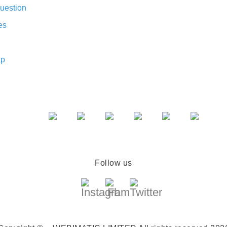
uestion
es
ap
Follow us