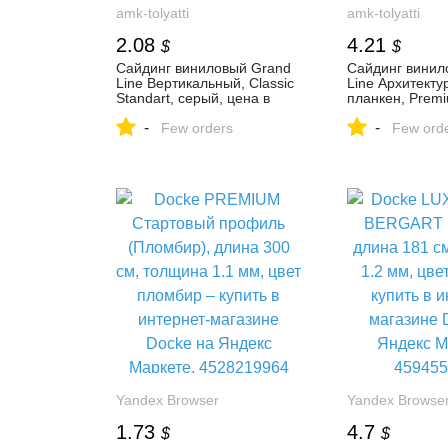
amk-tolyatti
amk-tolyatti
2.08
4.21
$
$
Сайдинг виниловый Grand
Сайдинг винил
Line Вертикальный, Classic
Line Архитекту
Standart, серый, цена в
планкен, Premi
Тольятти от компании
темный дуб, це
-
-
«АМК-Групп»
Few orders
Тольятти от к
Few ord
«АМК-Групп»
Yandex Browser
Yandex Browse
1.73
4.7
$
$