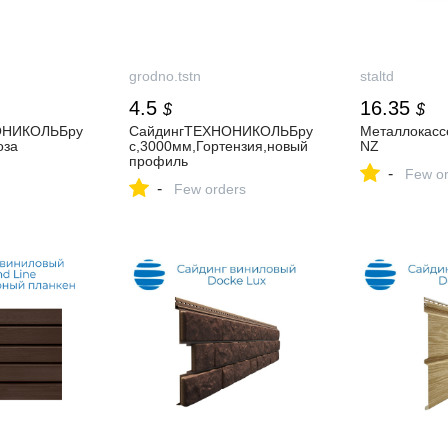
grodno.tstn
staltd
4.5
16.35
$
$
ОНИКОЛЬБру
СайдингТЕХНОНИКОЛЬБру
Металлокас
оза
с,3000мм,Гортензия,новый
NZ
профиль
-
Few or
-
Few orders