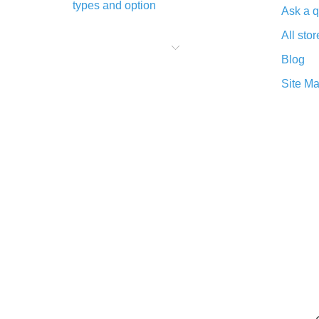
types and option
Ask a q
What is cash back when making
All stor
purchases on AliExpress - short and
sweet
Blog
The best place to download cash
Site M
back for AliExpress and how to
install it
What is the AliExpress cash back
plugin and what are its advantages
Cash back from the AliExpress
mobile app - advantages of the
plugin
Double cash back on AliExpress has
been cancelled!
How to use cash back on AliExpress
- short manual
All about how cash back works on
AliExpress