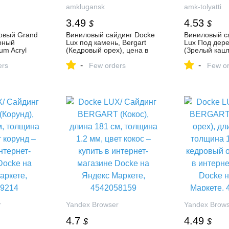
amklugansk
amk-tolyatti
3.49
4.53
$
$
овый Grand
Виниловый сайдинг Docke
Виниловый с
рный
Lux под камень, Bergart
Lux Под дер
um Acryl
(Кедровый орех), цена в
(Зрелый кашт
на в
Луганске от компании
в Тольятти о
-
-
омпании
ers
«АМК-Групп»
Few orders
«АМК-Групп»
Few or
r
Yandex Browser
Yandex Brow
4.7
4.49
$
$