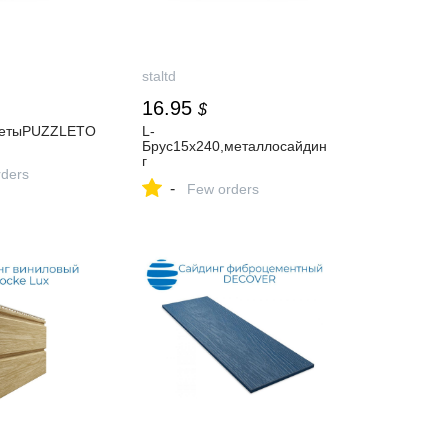
staltd
16.95
$
сетыPUZZLETO
L-
Брус15х240,металлосайдин
г
ders
-
Few orders