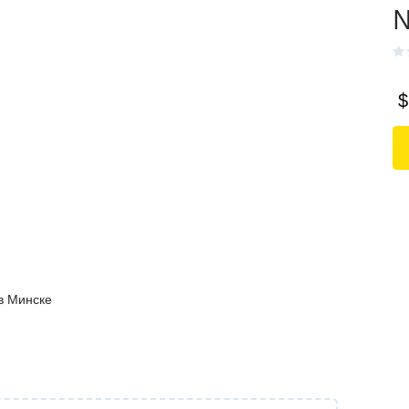
$
 в Минске