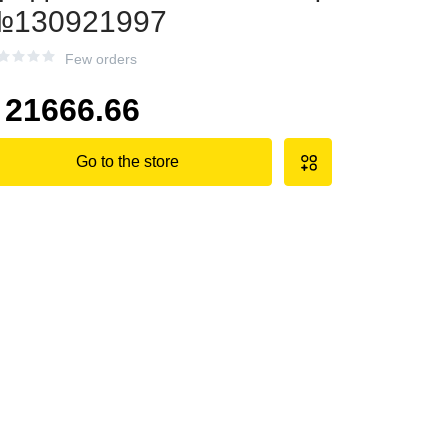
№130921997
Few orders
21666.66
Go to the store