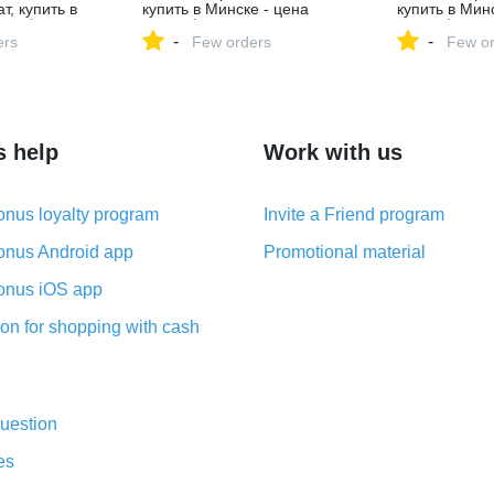
т, купить в
купить в Минске - цена
купить в Мин
000 $, фото,
14000 $, фото,
11500 $, фот
-
-
. av.by —
ers
характеристики. av.by —
Few orders
характеристи
Few or
продаже
объявления о продаже
объявления 
автомобилей. |
автомобилей.
№130424413
№127160395
s help
Work with us
nus loyalty program
Invite a Friend program
nus Android app
Promotional material
nus iOS app
on for shopping with cash
uestion
es