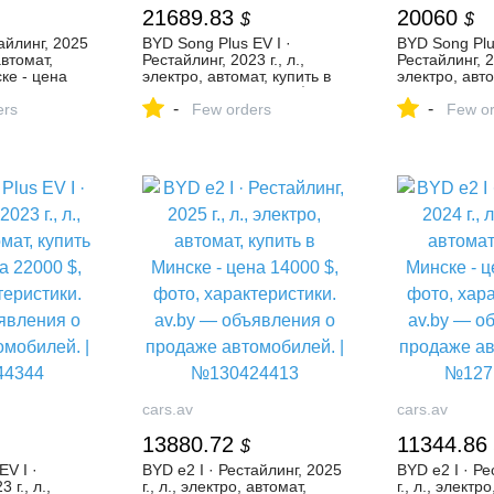
21689.83
20060
$
$
айлинг, 2025
BYD Song Plus EV I ·
BYD Song Plus
автомат,
Рестайлинг, 2023 г., л.,
Рестайлинг, 20
ке - цена
электро, автомат, купить в
электро, авто
то,
Минске - цена 22300 $,
Минске - цен
-
-
. av.by —
ers
фото, характеристики. av.by
Few orders
фото, характ
Few or
продаже
— объявления о продаже
— объявлени
автомобилей. |
автомобилей.
№134678973
№134563559
cars.av
cars.av
13880.72
11344.86
$
V I ·
BYD e2 I · Рестайлинг, 2025
BYD e2 I · Ре
 г., л.,
г., л., электро, автомат,
г., л., электр