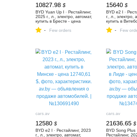
10827.98
15640
$
$
BYD Yuan Up I · Рестайлинг,
BYD e2 I · Рест
2025 г., л., электро, автомат,
г., л., электро, 
купить в Бресте - цена
купить в Витебс
11016,29 $, фото,
15828,23 $, фо
-
-
характеристики. av.by —
Few orders
характеристики
Few ord
объявления о продаже
объявления о 
автомобилей. |
автомобилей. |
№136285923
№134508043
cars.av
cars.av
12580
21636.65
$
$
BYD e2 I · Рестайлинг, 2023
BYD Song Plus E
г., л., электро, автомат,
Рестайлинг, 2023