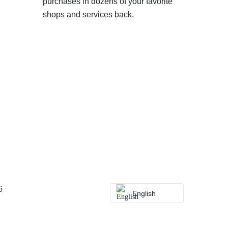
purchases in dozens of your favorite
shops and services back.
6
English