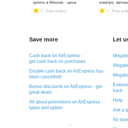
купить в Минске - цена
электро, автома
12740,61 $, фото,
Лиде - цена 22
-
-
характеристики. av.by —
Few orders
характеристики
Few ord
объявления о продаже
объявления о 
автомобилей. |
автомобилей. |
№130691490
№134744344
Save more
Let u
Cash back on AliExpress -
Megabo
get cash back on purchases
Megabo
Double cash back on AliExpress has
Megabo
been cancelled!
Extensi
Bonus discounts on AliExpress - get
back
great deals
Help
All about promotions on AliExpress -
types and option
Ask a q
What is cash back when making
All stor
purchases on AliExpress - short and