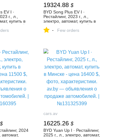
19324.88
$
 EV I ·
BYD Song Plus EV I ·
23 г., л.,
Рестайлинг, 2023 г., л.,
мат, купить в
электро, автомат, купить в
а 20553,19 $,
Минске - цена 19800 $,
-
еристики. av.by
ders
фото, характеристики. av.by
Few orders
я о продаже
— объявления о продаже
 |
автомобилей. |
№135036685
cars.av
16225.26
$
$
стайлинг, 2024
BYD Yuan Up I · Рестайлинг,
о, автомат,
2025 г., л., электро, автомат,