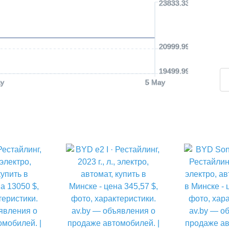
23833.33 USD
20999.99 USD
19499.99 USD
y
5 May