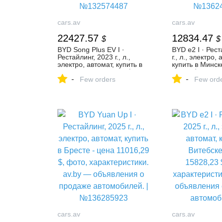
cars.av
cars.av
22427.57
12834.47
$
$
BYD Song Plus EV I ·
BYD e2 I · Рест
Рестайлинг, 2023 г., л.,
г., л., электро, 
электро, автомат, купить в
купить в Минск
Минске - цена 22900 $,
13050 $, фото,
-
-
фото, характеристики. av.by
Few orders
характеристики
Few ord
— объявления о продаже
объявления о 
автомобилей. |
автомобилей. |
№132574487
№136242646
cars.av
cars.av