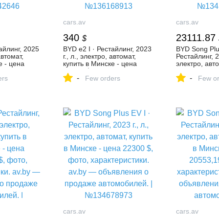
cars.av
cars.av
340
23111.87
$
айлинг, 2025
BYD e2 I · Рестайлинг, 2023
BYD Song Plus
автомат,
г., л., электро, автомат,
Рестайлинг, 20
е - цена
купить в Минске - цена
электро, авто
345,57 $, фото,
Минске - цен
-
-
. av.by —
ers
характеристики. av.by —
Few orders
фото, характ
Few or
продаже
объявления о продаже
— объявлени
автомобилей. |
автомобилей.
№136168913
№134564506
cars.av
cars.av