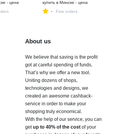
ске - цена
купить в Минске - цена
о,
16400 $, фото,
-
ки. av.by —
ders
характеристики. av.by —
Few orders
о продаже
объявления о продаже
 |
автомобилей. |
№131325399
About us
We believe that saving is the profit
got at careful spending of funds.
That’s why we offer a new tool.
Uniting dozens of shops,
technologies and designs, we
created an awesome cashback-
service in order to make your
shopping truly economical.
With the help of our service, you can
get
up to 40% of the cost
of your