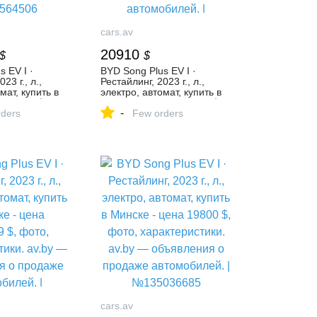
cars.av
20910
$
$
 EV I ·
BYD Song Plus EV I ·
23 г., л.,
Рестайлинг, 2023 г., л.,
мат, купить в
электро, автомат, купить в
а 23500 $,
Бресте - цена 21261,15 $,
-
еристики. av.by
ders
фото, характеристики. av.by
Few orders
я о продаже
— объявления о продаже
 |
автомобилей. |
№131525781
cars.av