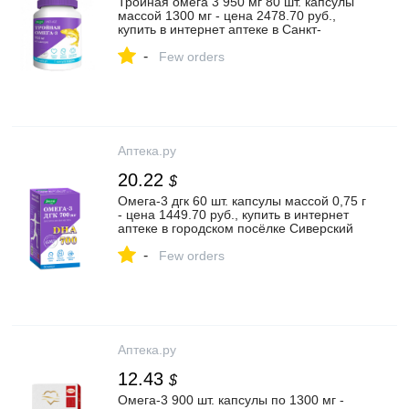
Тройная омега 3 950 мг 80 шт. капсулы
массой 1300 мг - цена 2478.70 руб.,
купить в интернет аптеке в Санкт-
Петербурге Тройная омега 3 950 мг 80
-
шт. капсулы массой 1300 мг, инструкция
Few orders
по применению
Аптека.ру
20.22
$
Омега-3 дгк 60 шт. капсулы массой 0,75 г
- цена 1449.70 руб., купить в интернет
аптеке в городском посёлке Сиверский
Омега-3 дгк 60 шт. капсулы массой 0,75
-
г, инструкция по применению
Few orders
Аптека.ру
12.43
$
Омега-3 900 шт. капсулы по 1300 мг -