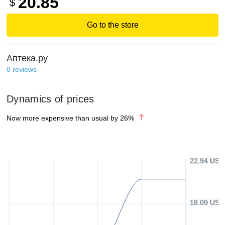
20.85
$
Go to the store
Аптека.ру
0
reviews
Dynamics of prices
Now more expensive than usual by
26
%
22.94 USD
18.09 USD