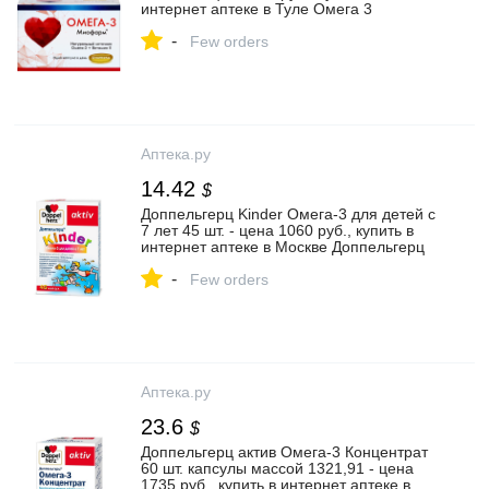
интернет аптеке в Туле Омега 3
миофарм 32 шт. капсулы по 1000 мг,
-
инструкция по применению
Few orders
Аптека.ру
14.42
$
Доппельгерц Kinder Омега-3 для детей с
7 лет 45 шт. - цена 1060 руб., купить в
интернет аптеке в Москве Доппельгерц
Kinder Омега-3 для детей с 7 лет 45 шт.,
-
инструкция по применению
Few orders
Аптека.ру
23.6
$
Доппельгерц актив Омега-3 Концентрат
60 шт. капсулы массой 1321,91 - цена
1735 руб., купить в интернет аптеке в