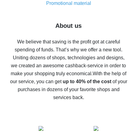
real thing
Promotional material
7% cash back on AliExpress - save on purchases
Five ways to get the most cash back on AliExpress
About us
How to get back on AliExpress - easy ways to get cash
back
We believe that saving is the profit got at careful
spending of funds. That’s why we offer a new tool.
10% cash back on AliExpress - the impossible is
possible
Uniting dozens of shops, technologies and designs,
we created an awesome cashback-service in order to
The best cash back on AliExpress - how to find it
make your shopping truly economical.
With the help of
The best cash back service for AliExpress - let's
our service, you can get
up to 40% of the cost
of your
compare offers
purchases in dozens of your favorite shops and
services back.