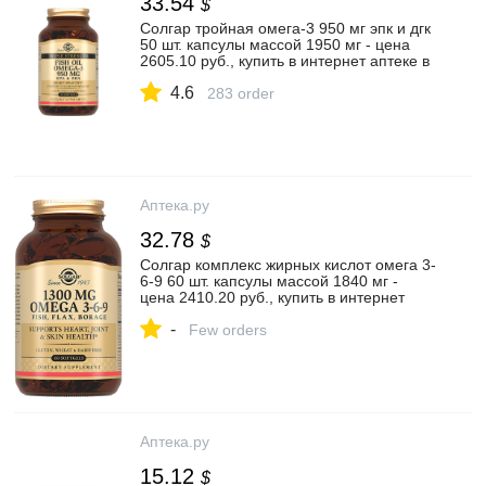
33.54
$
Солгар тройная омега-3 950 мг эпк и дгк
50 шт. капсулы массой 1950 мг - цена
2605.10 руб., купить в интернет аптеке в
Санкт-Петербурге Солгар тройная
4.6
омега-3 950 мг эпк и дгк 50 шт. капсулы
283 order
массой 1950 мг, инструкция по
применению
Аптека.ру
32.78
$
Солгар комплекс жирных кислот омега 3-
6-9 60 шт. капсулы массой 1840 мг -
цена 2410.20 руб., купить в интернет
аптеке в Санкт-Петербурге Солгар
-
комплекс жирных кислот омега 3-6-9 60
Few orders
шт. капсулы массой 1840 мг, инструкция
по применению
Аптека.ру
15.12
$