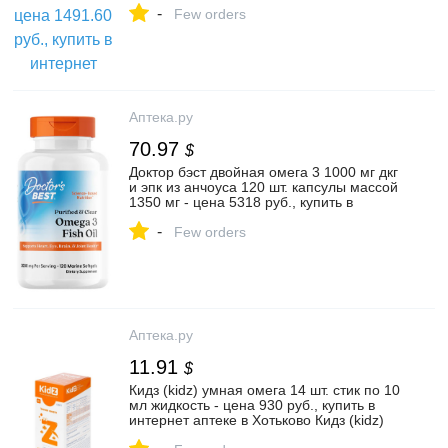
-
инструкция по применению
Few orders
Аптека.ру
70.97
$
Доктор бэст двойная омега 3 1000 мг дкг
и эпк из анчоуса 120 шт. капсулы массой
1350 мг - цена 5318 руб., купить в
интернет аптеке в Туле Доктор бэст
-
двойная омега 3 1000 мг дкг и эпк из
Few orders
анчоуса 120 шт. капсулы массой 1350 мг,
инструкция по применению
Аптека.ру
11.91
$
Кидз (kidz) умная омега 14 шт. стик по 10
мл жидкость - цена 930 руб., купить в
интернет аптеке в Хотьково Кидз (kidz)
умная омега 14 шт. стик по 10 мл