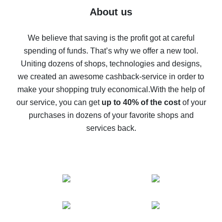
Five ways to get the most cash back on AliExpress
About us
How to get back on AliExpress - easy ways to get cash
back
We believe that saving is the profit got at careful
spending of funds. That’s why we offer a new tool.
10% cash back on AliExpress - the impossible is
possible
Uniting dozens of shops, technologies and designs,
we created an awesome cashback-service in order to
The best cash back on AliExpress - how to find it
make your shopping truly economical.
With the help of
The best cash back service for AliExpress - let's
our service, you can get
up to 40% of the cost
of your
compare offers
purchases in dozens of your favorite shops and
services back.