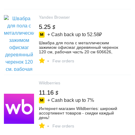
Yandex Browser
5.25
$
+ Cash back up to
52.58₽
Швабра для пола с металлическим
зажимом офисмаг деревянный черенок
120 см, рабочая часть 20 см 606626,
цвет бежевый/серый – купить в
-
интернет-магазине ВсеИнструменты.ру
Few orders
на Яндекс Маркете, 5706894465
Wildberries
11.16
$
+ Cash back up to
7%
Интернет‑магазин Wildberries: широкий
ассортимент товаров - скидки каждый
день!
-
Few orders