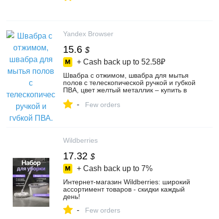
Yandex Browser
15.6
$
+ Cash back up to
52.58₽
Швабра с отжимом, швабра для мытья
полов с телескопической ручкой и губкой
ПВА, цвет желтый металлик – купить в
интернет-магазине ГаммаМаркет на
-
Яндекс Маркете, 4569136064
Few orders
Wildberries
17.32
$
+ Cash back up to
7%
Интернет‑магазин Wildberries: широкий
ассортимент товаров - скидки каждый
день!
-
Few orders