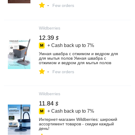
-
Few orders
Wildberries
12.39
$
+ Cash back up to
7%
Умная швабра с отжимом и ведром для
для мытья полов Умная швабра с
отжимом и ведром для мытья полов
559056903 купить за 997 ₽ в
-
интернет‑магазине Wildberries
Few orders
Wildberries
11.84
$
+ Cash back up to
7%
Интернет‑магазин Wildberries: широкий
ассортимент товаров - скидки каждый
день!