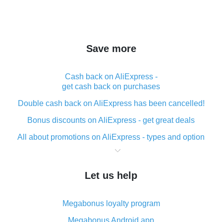
Save more
Cash back on AliExpress -
get cash back on purchases
Double cash back on AliExpress has been cancelled!
Bonus discounts on AliExpress - get great deals
All about promotions on AliExpress - types and option
What is cash back when making purchases on
AliExpress - short and sweet
Let us help
The best place to download cash back for AliExpress
and how to install it
Megabonus loyalty program
What is the AliExpress cash back plugin and what are
its advantages
Megabonus Android app