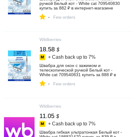
ручкой Белый кот - White cat 709540830
купить за 882 ₽ в интернет‑магазине
Wildberries
-
Few orders
Wildberries
18.58
$
+ Cash back up to
7%
Швабра для окон с зажимом и
телескопической ручкой Белый кот -
White cat 709540831 купить за 888 ₽ в
интернет‑магазине Wildberries
-
Few orders
Wildberries
11.05
$
+ Cash back up to
7%
Швабра гибкая ультратонкая Белый кот -
White cat 198831470 купить за 839 ₽ в