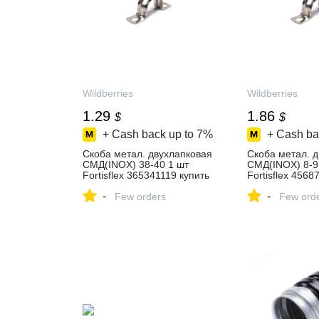
Wildberries
Wildberries
1.29
1.86
$
$
+ Cash back up to
7%
+ Cash ba
Скоба метал. двухлапковая
Скоба метал. 
СМД(INOX) 38-40 1 шт
СМД(INOX) 8-9 
Fortisflex 365341119 купить
Fortisflex 4568
за 89 ₽ в
за 141 ₽ в
-
-
интернет‑магазине
Few orders
интернет‑мага
Few ord
Wildberries
Wildberries