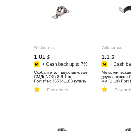
Wildberries
Wildberries
1.01
1.1
$
$
+ Cash back up to
7%
+ Cash ba
Скоба метал. двухлапковая
Металлическая
СМД(INOX) 8-9 1 шт
двухлапковая 
Fortisflex 365341103 купить
мм (1 шт) Fortis
за 77 ₽ в
254182760 купи
-
-
интернет‑магазине
Few orders
интернет‑мага
Few ord
Wildberries
Wildberries