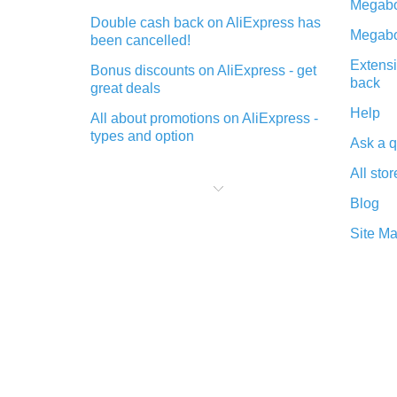
Megabo
Double cash back on AliExpress has
Megabo
been cancelled!
Extensi
Bonus discounts on AliExpress - get
back
great deals
Help
All about promotions on AliExpress -
types and option
Ask a q
What is cash back when making
All stor
purchases on AliExpress - short and
sweet
Blog
The best place to download cash
Site M
back for AliExpress and how to
install it
What is the AliExpress cash back
plugin and what are its advantages
Cash back from the AliExpress
mobile app - advantages of the
plugin