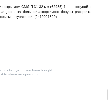
 покрытием СМД-П 31-32 мм (62985) 1 шт – покупайте
ая доставка, большой ассортимент, бонусы, рассрочка
 отзывы покупателей. (2419021829)
is product yet. If you have bought
rst to share an opinion on it!