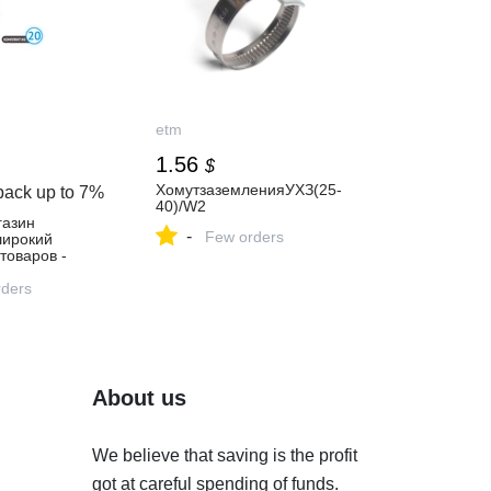
etm
1.56
$
ХомутзаземленияУХЗ(25-
back up to
7%
40)/W2
газин
-
Few orders
 широкий
товаров -
й день!
ders
About us
We believe that saving is the profit
got at careful spending of funds.