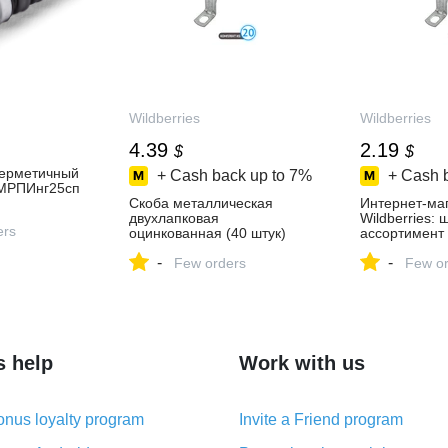
Wildberries
Wildberries
4.39
2.19
$
$
герметичный
+ Cash back up to
7%
+ Cash 
МРПИнг25сп
Скоба металлическая
Интернет‑ма
двухлапковая
Wildberries:
ers
оцинкованная (40 штук)
ассортимент 
Fortisflex 48738571 купить
скидки кажды
-
-
за 331 ₽ в
Few orders
Few or
интернет‑магазине
Wildberries
s help
Work with us
nus loyalty program
Invite a Friend program