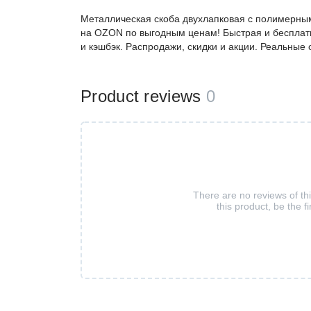
Металлическая скоба двухлапковая с полимерным
на OZON по выгодным ценам! Быстрая и бесплатн
и кэшбэк. Распродажи, скидки и акции. Реальные
Product reviews
0
There are no reviews of th
this product, be the fi