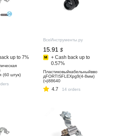
ВсеИнструменты.ру
15.91
$
back up to
7%
+ Cash back up to
0.57%
лическая
я
Пластиковыйкабельныйвво
 (60 штук)
дFORTISFLEXpg9(4-8мм)
058292 купить
(ч)88640
ders
газине
4.7
14 orders