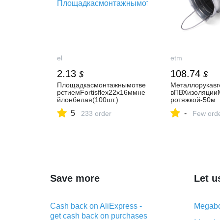
el
etm
2.13
108.74
$
$
Площадкасмонтажнымотве
Металлорукав
рстиемFortisflex22x16ммне
вПВХизоляции
йлонбелая(100шт.)
ротяжкой-50м
5
-
233 order
Few ord
Save more
Let u
Cash back on AliExpress -
Megabo
get cash back on purchases