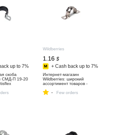
Wildberries
1.16
$
back up to
7%
+ Cash back up to
7%
ая скоба
Интернет‑магазин
я СМД-П 19-20
Wildberries: широкий
isflex
ассортимент товаров -
пить за 185 ₽
скидки каждый день!
-
агазине
ders
Few orders