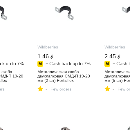
Wildberries
Wildberries
1.46
2.45
$
$
ck up to
7%
+ Cash back up to
7%
+ Cash 
 скоба
Металлическая скоба
Металлическ
СМД-П 19-20
двухлапковая СМД-П 19-20
двухлапкова
flex
мм (2 шт) Fortisflex
мм (5 шт) Fort
ть за 83 ₽ в
460372661 купить за 111 ₽ в
460372658 ку
-
-
зине
ers
интернет‑магазине
Few orders
в интернет‑м
Few or
Wildberries
Wildberries