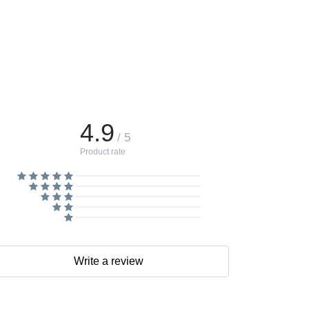
4.9
/ 5
Product rate
Write a review