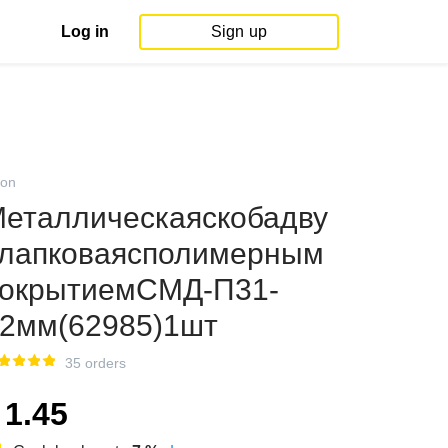
Log in
Sign up
on
еталлическаяскобадву
лапковаясполимерным
окрытиемСМД-П31-
2мм(62985)1шт
35 orders
1.45