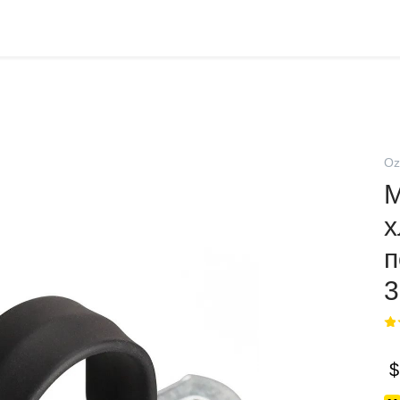
Oz
М
х
п
3
$