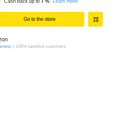
Cash back up to
7
%
Learn more
Go to the store
zon
review
100
%
satisfied customers