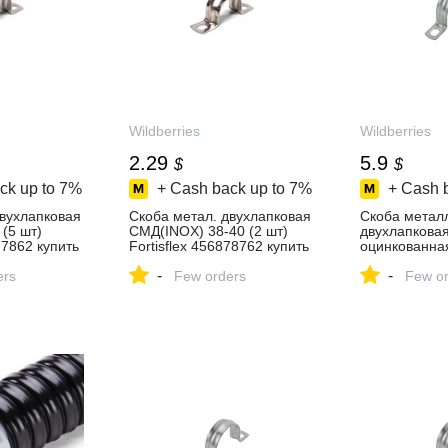
Wildberries
Wildberries
2.29
5.9
$
$
ck up to
7%
+ Cash back up to
7%
+ Cash 
двухлапковая
Скоба метал. двухлапковая
Скоба метал
(5 шт)
СМД(INOX) 38-40 (2 шт)
двухлапкова
77862 купить
Fortisflex 456878762 купить
оцинкованная
за 173 ₽ в
Fortisflex 65
-
-
зине
ers
интернет‑магазине
Few orders
за 445 ₽ в
Few or
Wildberries
интернет‑ма
Wildberries